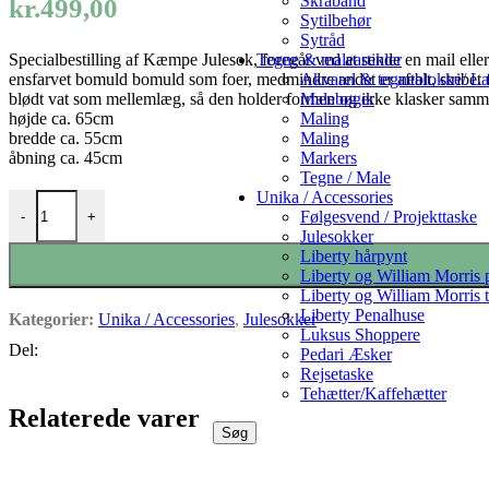
Skråbånd
kr.
499,00
Sytilbehør
Sytråd
Tegne & maleartikler
Specialbestilling af Kæmpe Julesok, foregår ved at sende en mail eller pb
Akvarel & tegneblokke/ Læ
ensfarvet bomuld bomuld som foer, medmindre andet er aftalt, stribet 
Malebøger
blødt vat som mellemlæg, så den holder formen og ikke klasker sammen.
Maling
højde ca. 65cm
Maling
bredde ca. 55cm
Markers
åbning ca. 45cm
Tegne / Male
Unika / Accessories
-Kæmpe Liberty Julesok med glimmerbogstav (Specialbestilling, bestill
Følgesvend / Projekttaske
-
+
Julesokker
Liberty hårpynt
Liberty og William Morris
Liberty og William Morris t
Liberty Penalhuse
Kategorier:
Unika / Accessories
,
Julesokker
Luksus Shoppere
Del:
Pedari Æsker
Rejsetaske
Tehætter/Kaffehætter
Relaterede varer
Søg