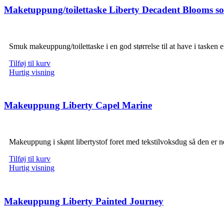
Maketuppung/toilettaske Liberty Decadent Blooms so
Smuk makeuppung/toilettaske i en god størrelse til at have i tasken
Tilføj til kurv
Hurtig visning
Makeuppung Liberty Capel Marine
Makeuppung i skønt libertystof foret med tekstilvoksdug så den er
Tilføj til kurv
Hurtig visning
Makeuppung Liberty Painted Journey