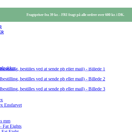
Fragtpriser fra 39 kr. - FRI fragt på alle ordrer over 600 kr. i DK.
R
ER
tofpakker
ex
x Ensfarvet
ris mm
– Fat Eights
 Fat Eight