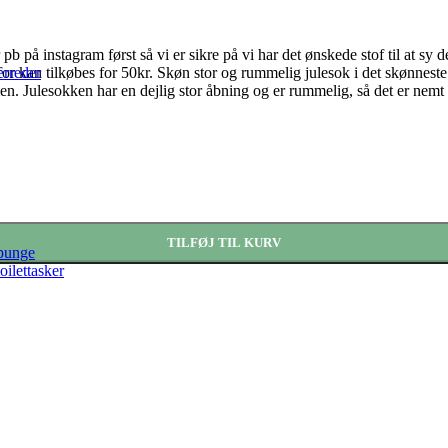
 på instagram først så vi er sikre på vi har det ønskede stof til at sy den
rreder
for kan tilkøbes for 50kr. Skøn stor og rummelig julesok i det skønnes
 Julesokken har en dejlig stor åbning og er rummelig, så det er nemt at
es ved at sende pb eller mail) antal
TILFØJ TIL KURV
 punge
oilettasker