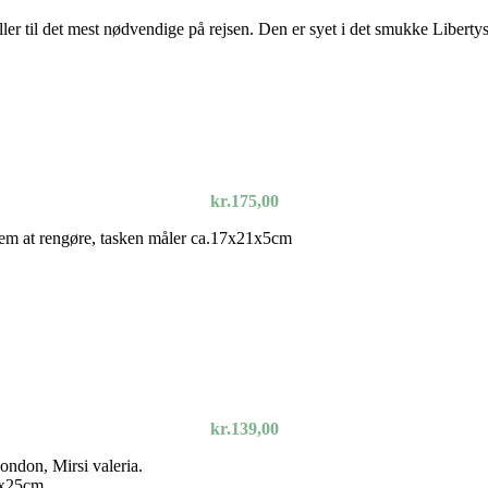
eller til det mest nødvendige på rejsen. Den er syet i det smukke Liber
kr.
175,00
 nem at rengøre, tasken måler ca.17x21x5cm
kr.
139,00
ondon, Mirsi valeria.
2x25cm.