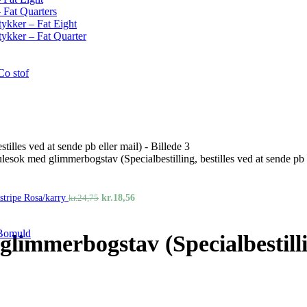
– Fat Quarters
tykker – Fat Eight
tykker – Fat Quarter
Co stof
esok med glimmerbogstav (Specialbestilling, bestilles ved at sende pb e
Den
Den
stripe Rosa/karry
kr.
18,56
kr.
24,75
oprindelige
aktuelle
pris
pris
var:
er:
 Bomuld
immerbogstav (Specialbestillin
kr.24,75.
kr.18,56.