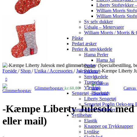
Liberty Stofstykker 
William Morris Stofs
William Morris Stofs
Sy selv dukker
Udsalg – Metervarer
William Morris / Morris & 
Påske
Pedari æsker
Perler & smykkedele
Hama Perler
Hama Jul
Perler
Forside
/
Shop
/
Unika / Accessories
/
Julesokker
/
-Kæmpe Liberty Jul
Perlesæt
Smykkedele
Træperler
Værktøj
Glimmerbogstav
kr.
60,00
Canvas 
Sengetøj – Sovetid
Liberty Sengetøj
Sengetøj Poplin Oeko-tex
-Kæmpe Liberty Julesok med gl
Sommerferieaktiviteter
Sytilbehør
eller mail)
Elastik
Knapper og Trykknapper
Lynlåse