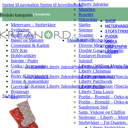
Liberty Julegrise
Spring til navigation
Spring til hovedindhold
Mistelten
Rosetter
KREANORD - Nordisk kreativitet
Produkt kategorier
Slikstokke
SHOP
Metervarer – Stofstykker
Sløjfer
METERVARE
Sytilbehør
Stjerner
STOFSTYKK
Pedari æsker
Svampe
PUDER
Bøger og Mønstre
Metervarer – Stofstykker
UNIKA
Crepepapir & Karton
Diverse Metervarer
CREPEPAPIR
DIY Kits
Double Gauze/ Musselin
HOBBY
Hobbyartikler
Ensfarvet Bomuld
Interiør / Puder
Julestof
Unika / Accessories
Liberty / William Morris S
Garn
Liberty Christmas
Perler & smykkedele
Liberty organic/gots
Tegne & maleartikler
Liberty Patchwork
Gavekort
Liberty Poplin
Byggesæt
Liberty Tana Lawn
Se fuld størrelse
Leg
Poplin – Bomuld – Oeko-t
Poplin – Bomuld – Oeko-te
Sandersson Stof
Satin, Viskose og Chiffon
Stofrester – Liberty – Mor
Stofstykker – Fat Quarters 
Liberty Stofstykker –