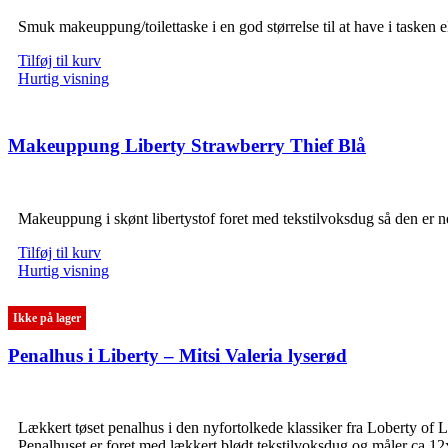
Smuk makeuppung/toilettaske i en god størrelse til at have i tasken 
Tilføj til kurv
Hurtig visning
Makeuppung Liberty Strawberry Thief Blå
Makeuppung i skønt libertystof foret med tekstilvoksdug så den er
Tilføj til kurv
Hurtig visning
Ikke på lager
Penalhus i Liberty – Mitsi Valeria lyserød
Lækkert tøset penalhus i den nyfortolkede klassiker fra Loberty of L
Penalhuset er foret med lækkert blødt tekstilvoksdug og måler ca 1