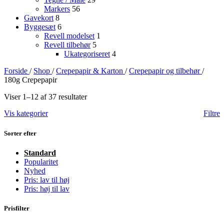
Markers
56
Gavekort
8
Byggesæt
6
Revell modelset
1
Revell tilbehør
5
Ukategoriseret
4
Forside
/
Shop
/
Crepepapir & Karton
/
Crepepapir og tilbehør
/
180g Crepepapir
Viser 1–12 af 37 resultater
Vis kategorier
Filtre
Sorter efter
Standard
Popularitet
Nyhed
Pris: lav til høj
Pris: høj til lav
Prisfilter