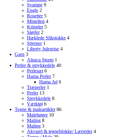
Svampe
9
Engle
2
Rosetter
5
Mistelten
4
Kringler
5
Sløjfer
2
Hæklede Slikstokke
4
Stjerner
1
Liberty Julegrise
4
Garn
3
Alpaca Storm
1
Perler & smykkedele
40
Perlesæt
6
Hama Perler
7
Hama Jul
6
Træperler
1
Perler
13
Smykkedele
8
Værktøj
6
Tegne & maleartikler
86
Malebøger
10
Maling
8
Maling
3
Akvarel & tegneblokke/ Lærreder
4
Tegne / Male
29