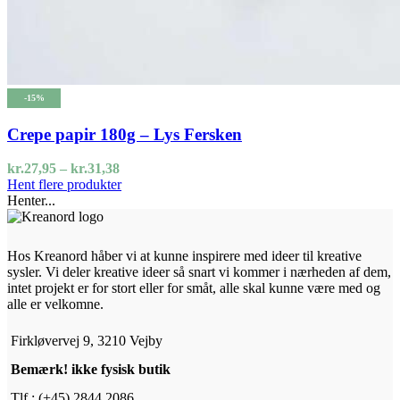
-15%
Crepe papir 180g – Lys Fersken
Prisinterval:
kr.
27,95
–
kr.
31,38
kr.27,95
Hent flere produkter
til
Henter...
kr.31,38
Hos Kreanord håber vi at kunne inspirere med ideer til kreative
sysler. Vi deler kreative ideer så snart vi kommer i nærheden af dem,
intet projekt er for stort eller for småt, alle skal kunne være med og
alle er velkomne.
Firkløvervej 9, 3210 Vejby
Bemærk! ikke fysisk butik
Tlf.: (+45) 2844 2086