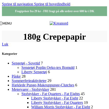
Spring til navigation
Spring til hovedindhold
Fragtpriser fra 29 kr - FRI fragt på alle ordrer over 600 kr i DK
MENU
180g Crepepapir
Luk
Kategorier
Sengetøj - Sovetid
7
Sengetøj Poplin Oeko-tex Bomuld
1
Liberty Sengetøj
6
Påske
28
Sommerferieaktiviteter
29
Hæklede Punge-Makeuppunge-Clutches
6
Metervarer - Stofstykker
281
Stofstykker - Fat Quarters - Fat Eights
45
Liberty Stofstykker - Fat Eight
22
Liberty Stofstykker - Fat Quarters
19
William Morris Stofstykker - Fat Eight
2