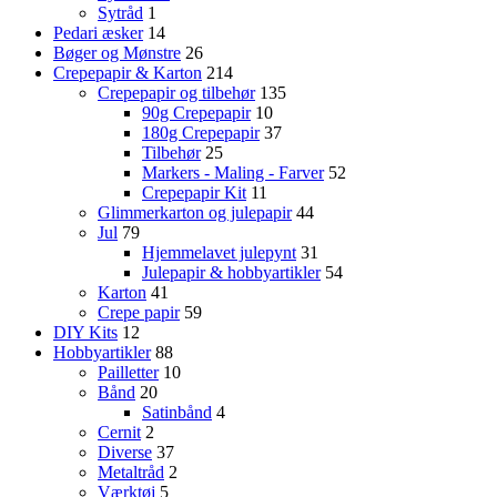
Sytråd
1
Pedari æsker
14
Bøger og Mønstre
26
Crepepapir & Karton
214
Crepepapir og tilbehør
135
90g Crepepapir
10
180g Crepepapir
37
Tilbehør
25
Markers - Maling - Farver
52
Crepepapir Kit
11
Glimmerkarton og julepapir
44
Jul
79
Hjemmelavet julepynt
31
Julepapir & hobbyartikler
54
Karton
41
Crepe papir
59
DIY Kits
12
Hobbyartikler
88
Pailletter
10
Bånd
20
Satinbånd
4
Cernit
2
Diverse
37
Metaltråd
2
Værktøj
5