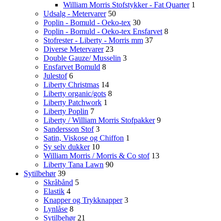
William Morris Stofstykker - Fat Quarter
1
Udsalg - Metervarer
50
Poplin - Bomuld - Oeko-tex
30
Poplin - Bomuld - Oeko-tex Ensfarvet
8
Stofrester - Liberty - Morris mm
37
Diverse Metervarer
23
Double Gauze/ Musselin
3
Ensfarvet Bomuld
8
Julestof
6
Liberty Christmas
14
Liberty organic/gots
8
Liberty Patchwork
1
Liberty Poplin
7
Liberty / William Morris Stofpakker
9
Sandersson Stof
3
Satin, Viskose og Chiffon
1
Sy selv dukker
10
William Morris / Morris & Co stof
13
Liberty Tana Lawn
90
Sytilbehør
39
Skråbånd
5
Elastik
4
Knapper og Trykknapper
3
Lynlåse
8
Sytilbehør
21