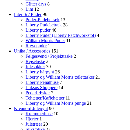
Glitter drys
8
Lim
12
Interiør / Puder
96
Puder-Pudebetræk
13
Liberty Pudebetræk
28
Liberty puder
46
Liberty Puder (Liberty Patchworkstof)
4
William Morris Puder
11
Rævepuder
1
Unika / Accessories
151
Følgesvend / Projekttaske
2
Rejsetaske
2
Julesokker
39
Liberty hårpynt
26
Liberty og William Morris toilettasker
21
Liberty Penalhuse
7
Luksus Shoppere
14
Pedari Æsker
2
Tehætter/Kaffehætter
11
Liberty og William Morris punge
21
Kreanord Julepynt
90
Kræmmerhuse
10
Hjerter
1
Juletræer
20
Slikstokke
23