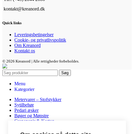
kontakt@kreanord.dk
Quick links
Leveringsbetingelser
Cookie- og privatlivspolitik
Om Kreanord
Kontakt os
© 2026 Kreanord | Alle rettigheder forbeholdes.
Søg
Menu
Kategorier
Metervarer – Stofstykker
Sytilbehør
Pedari æsker
Bøger og Mønstre
Crepepapir & Karton
DIY Kits
Hobbyartikler