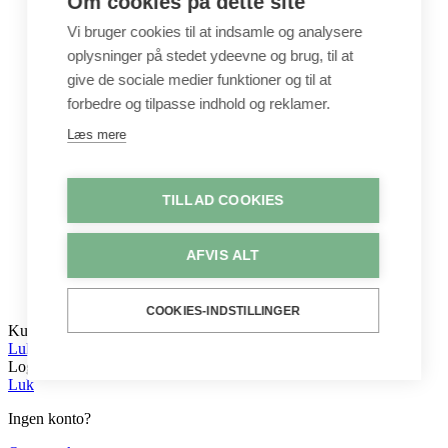
Om cookies på dette site
Interiør / Puder
Unika / Accessories
Vi bruger cookies til at indsamle og analysere
Garn
oplysninger på stedet ydeevne og brug, til at
Perler & smykkedele
give de sociale medier funktioner og til at
Tegne & maleartikler
Gavekort
forbedre og tilpasse indhold og reklamer.
Byggesæt
Læs mere
Leg
Shop
Metervarer
TILLAD COOKIES
Stofstykker
Puder
Unika
AFVIS ALT
Crepepapir
Hobby
Log ind / Opret konto
COOKIES-INDSTILLINGER
Kurv
Luk
Log ind
Luk
Ingen konto?