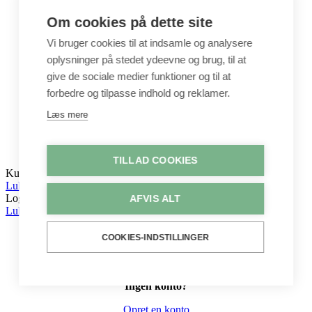
Tegne & maleartikler
Gavekort
Om cookies på dette site
Byggesæt
Leg
Vi bruger cookies til at indsamle og analysere
oplysninger på stedet ydeevne og brug, til at
Shop
Metervarer
give de sociale medier funktioner og til at
Stofstykker
forbedre og tilpasse indhold og reklamer.
Puder
Unika
Læs mere
Crepepapir
Hobby
Log ind / Opret konto
TILLAD COOKIES
Kurv
Luk
Log ind
AFVIS ALT
Luk
COOKIES-INDSTILLINGER
Ingen konto?
Opret en konto