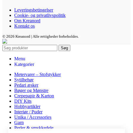
Leveringsbetingelser
Cookie- og privatlivspolitik
Om Kreanord
Kontakt os
© 2026 Kreanord | Alle rettigheder forbeholdes.
Søg
Menu
Kategorier
Metervarer – Stofstykker
Sytilbehør
Pedari æsker
Bøger og Mønstre
Crepepapir & Karton
DIY Kits
Hobbyartikler
Interiør / Puder
Unika / Accessories
Garn
Perler & smykkedele