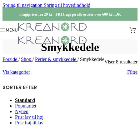
Spring til navigation
Spring til hovedindhold
Fragtpriser fra 29 kr - FRI fragt på alle ordrer over 600 kr i DK
MENU
Smykkedele
Forside
/
Shop
/
Perler & smykkedele
/
Smykkedele
Viser 8 resultater
Vis kategorier
Filtre
SORTER EFTER
Standard
Popularitet
Nyhed
Pris: lav til høj
Pris: høj til lav