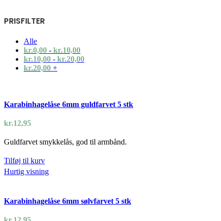
PRISFILTER
Alle
kr.
0,00
-
kr.
10,00
kr.
10,00
-
kr.
20,00
kr.
20,00
+
Karabinhagelåse 6mm guldfarvet 5 stk
kr.
12,95
Guldfarvet smykkelås, god til armbånd.
Tilføj til kurv
Hurtig visning
Karabinhagelåse 6mm sølvfarvet 5 stk
kr.
12,95