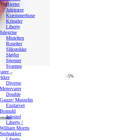
Hjerter
Juletræer
Kræmmerhuse
Kringler
Liberty
Julegrise
Mistelten
Rosetter
Slikstokke
Sløjfer
Stjerner
Svampe
arer –
-5%
ykker
Diverse
Metervarer
Double
Gauze/ Musselin
Ensfarvet
Bomuld
Julestof
omster.
Liberty /
William Morris
Stofpakker
Liberty