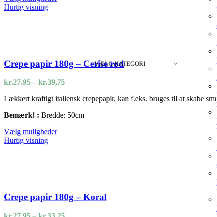
vare
Hurtig visning
har
flere
varianter.
Mulighederne
kan
vælges
Crepe papir 180g – Cerise rød
VÆLG KATEGORI
på
varesiden
Prisinterval:
kr.
27,95
–
kr.
39,75
kr.27,95
Lækkert kraftigt italiensk crepepapir, kan f.eks. bruges til at skabe s
til
kr.39,75
Bemærk! :
Bredde: 50cm
Dette
Vælg muligheder
vare
Hurtig visning
har
flere
varianter.
Mulighederne
kan
vælges
Crepe papir 180g – Koral
på
varesiden
Prisinterval:
kr.
27,95
–
kr.
33,25