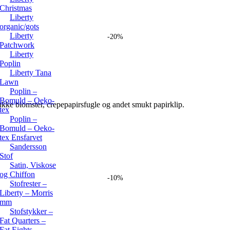
Christmas
Liberty
organic/gots
Liberty
-20%
Patchwork
Liberty
Poplin
Liberty Tana
Lawn
Poplin –
Bomuld – Oeko-
mukke blomster, crepepapirsfugle og andet smukt papirklip.
tex
Poplin –
Bomuld – Oeko-
tex Ensfarvet
Sandersson
Stof
Satin, Viskose
og Chiffon
-10%
Stofrester –
Liberty – Morris
mm
Stofstykker –
Fat Quarters –
Fat Eights