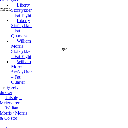
Liberty
omster.
Stofstykker
– Fat Eight
Liberty
Stofstykker
– Fat
Quarters
William
Morris
-5%
Stofstykker
– Fat Eight
William
Morris
Stofstykker
– Fat
Quarter
Sy selv
omster.
dukker
Udsalg –
Metervarer
William
Morris / Morris
& Co stof