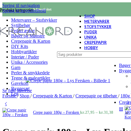
Spring til navigation
KREANORD - Nordisk kreativitet
Produkt kategorier
Spring til hovedindhold
SHOP
Metervarer – Stofstykker
METERVARER
Sytilbehør
STOFSTYKKER
Pedari æsker
PUDER
Bøger og Mønstre
UNIKA
Crepepapir & Karton
CREPEPAPIR
DIY Kits
HOBBY
Hobbyartikler
Interiør / Puder
Unika / Accessories
Bøger
Garn
Bygge
Perler & smykkedele
Tegne & maleartikler
Gavekort
Byggesæt
Se fuld størrelse
Leg
Forside
/
Shop
/
Crepepapir & Karton
/
Crepepapir og tilbehør
/
180g
Crepe
Prisinterv
Crepe papir 180g – Fersken
kr.
27,95
–
kr.
31,38
kr.27,95
til
kr.31,38