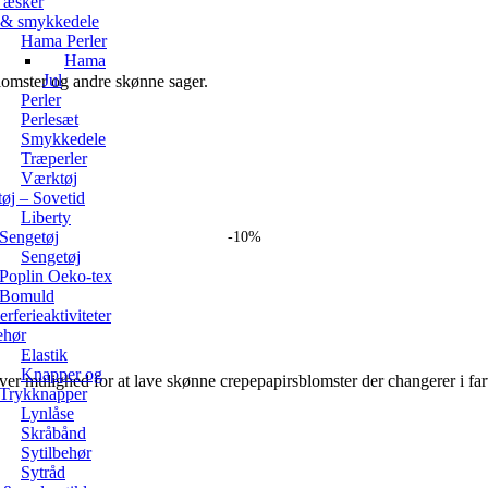
 æsker
r & smykkedele
Hama Perler
Hama
Jul
 blomster og andre skønne sager.
Perler
Perlesæt
Smykkedele
Træperler
Værktøj
øj – Sovetid
Liberty
Sengetøj
-10%
Sengetøj
Poplin Oeko-tex
Bomuld
ferieaktiviteter
ehør
Elastik
Knapper og
giver mulighed for at lave skønne crepepapirsblomster der changerer i fa
Trykknapper
Lynlåse
Skråbånd
Sytilbehør
Sytråd