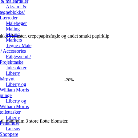
& maleartikler
Akvarel &
tegneblokke/
Lærreder
Malebøger
Maling
Maling
mukke blomster, crepepapirsfugle og andet smukt papirklip.
Markers
Tegne / Male
/ Accessories
Følgesvend /
Projekttaske
Julesokker
Liberty
hårpynt
-20%
Liberty og
William Morris
punge
Liberty og
William Morris
toilettasker
Liberty
r til minimum 3 store flotte blomster.
Penalhuse
Luksus
Shoppere