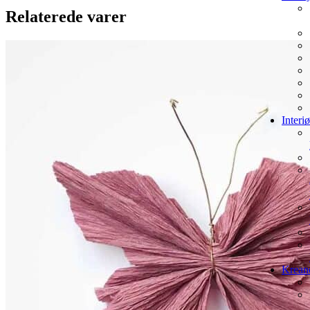
Relaterede varer
Interi
Krean