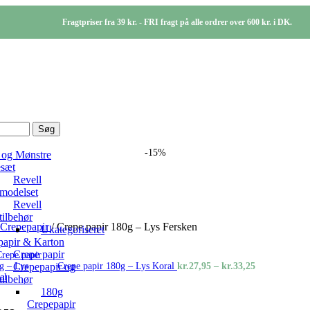
Fragtpriser fra 39 kr. - FRI fragt på alle ordrer over 600 kr. i DK.
Søg
-15%
 og Mønstre
sæt
Revell
modelset
Revell
tilbehør
 Crepepapir
/
Crepe papir 180g – Lys Fersken
Ukategoriseret
papir & Karton
Crepe papir
al:
Prisinterval:
Crepepapir og
Crepe papir 180g – Lys Koral
kr.
27,95
–
kr.
33,25
kr.27,95
tilbehør
til
180g
kr.33,25
Crepepapir