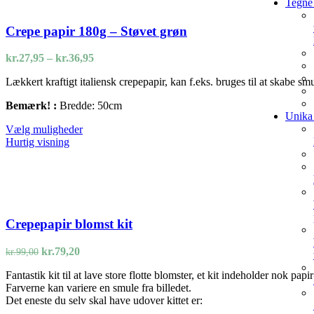
Tegne 
har
flere
varianter.
Crepe papir 180g – Støvet grøn
Mulighederne
kan
Prisinterval:
kr.
27,95
–
kr.
36,95
vælges
kr.27,95
på
Lækkert kraftigt italiensk crepepapir, kan f.eks. bruges til at skabe s
til
varesiden
kr.36,95
Bemærk! :
Bredde: 50cm
Unika 
Dette
Vælg muligheder
vare
Hurtig visning
har
flere
varianter.
Mulighederne
kan
vælges
Crepepapir blomst kit
på
varesiden
Den
Den
kr.
79,20
kr.
99,00
oprindelige
aktuelle
Fantastik kit til at lave store flotte blomster, et kit indeholder nok papi
pris
pris
Farverne kan variere en smule fra billedet.
var:
er:
Det eneste du selv skal have udover kittet er:
kr.99,00.
kr.79,20.