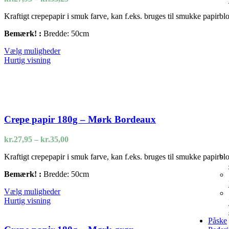
kr.27,95
Kraftigt crepepapir i smuk farve, kan f.eks. bruges til smukke papirbl
til
kr.33,25
Bemærk! :
Bredde: 50cm
Dette
Vælg muligheder
vare
Hurtig visning
har
flere
varianter.
Mulighederne
kan
vælges
Crepe papir 180g – Mørk Bordeaux
på
varesiden
Prisinterval:
kr.
27,95
–
kr.
35,00
kr.27,95
Kraftigt crepepapir i smuk farve, kan f.eks. bruges til smukke papirbl
til
kr.35,00
Bemærk! :
Bredde: 50cm
Dette
Vælg muligheder
vare
Hurtig visning
har
flere
Påske
varianter.