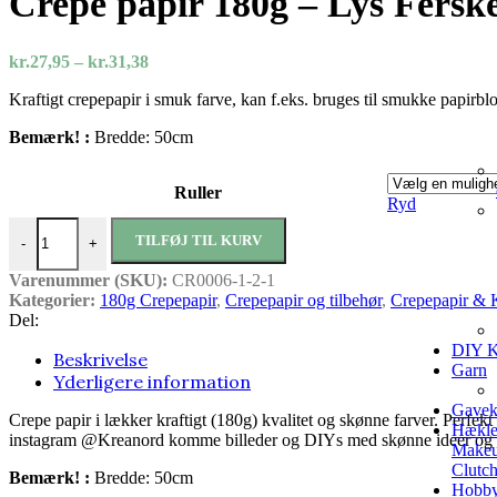
Crepe papir 180g – Lys Fersk
Prisinterval:
kr.
27,95
–
kr.
31,38
kr.27,95
Kraftigt crepepapir i smuk farve, kan f.eks. bruges til smukke papirbl
til
kr.31,38
Bemærk! :
Bredde: 50cm
Ruller
Ryd
Crepe papir 180g – Lys Fersken antal
TILFØJ TIL KURV
-
+
Varenummer (SKU):
CR0006-1-2-1
Kategorier:
180g Crepepapir
,
Crepepapir og tilbehør
,
Crepepapir & 
Del:
DIY K
Beskrivelse
Garn
Yderligere information
Gavek
Crepe papir i lækker kraftigt (180g) kvalitet og skønne farver. Perfe
Hækle
instagram @Kreanord komme billeder og DIYs med skønne ideer og i
Makeu
Clutc
Bemærk! :
Bredde: 50cm
Hobbya