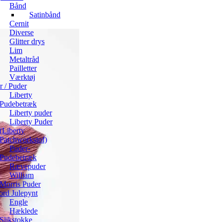
Bånd
Satinbånd
Cernit
Diverse
Glitter drys
Lim
Metaltråd
Pailletter
Værktøj
ør / Puder
Liberty
Pudebetræk
Liberty puder
Liberty Puder
(Liberty
Patchworkstof)
Puder-
Pudebetræk
Rævepuder
William
Morris Puder
ord Julepynt
Engle
Hæklede
Slikstokke