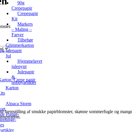
en
90g
Crepepapir
Crepepapir
Kit
Markers
omster.
– Maling –
Farver
Tilbehør
Glimmerkarton
og julepapir
Jul
Hjemmelavet
julepynt
Julepapir
&
Karton
,
Crepe papir
hobbyartikler
Karton
its
Alpaca Storm
ort
kt til fremstilling af smukke papirblomster, skønne sommerfugle og mang
de Punge-
nspiration.
ppunge-
hes
rtikler