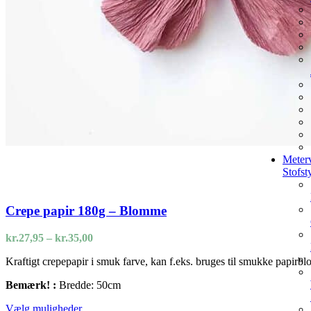
Meterv
Stofst
Crepe papir 180g – Blomme
Prisinterval:
kr.
27,95
–
kr.
35,00
kr.27,95
Kraftigt crepepapir i smuk farve, kan f.eks. bruges til smukke papirbl
til
kr.35,00
Bemærk! :
Bredde: 50cm
Dette
Vælg muligheder