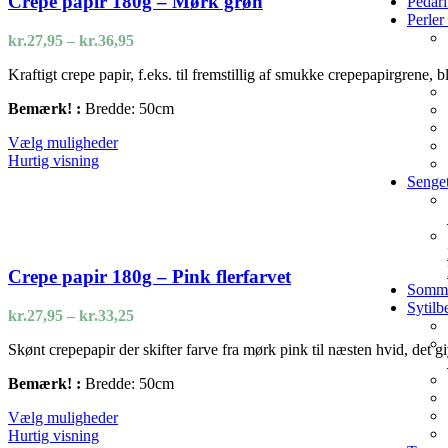
Crepe papir 180g – Mørk grøn
Pedari
Mulighederne
Perle
kan
Prisinterval:
kr.
27,95
–
kr.
36,95
vælges
kr.27,95
på
Kraftigt crepe papir, f.eks. til fremstillig af smukke crepepapirgrene,
til
varesiden
kr.36,95
Bemærk! :
Bredde: 50cm
Dette
Vælg muligheder
vare
Hurtig visning
har
Senget
flere
varianter.
Mulighederne
kan
vælges
Crepe papir 180g – Pink flerfarvet
på
Sommer
varesiden
Sytilb
Prisinterval:
kr.
27,95
–
kr.
33,25
kr.27,95
Skønt crepepapir der skifter farve fra mørk pink til næsten hvid, det 
til
kr.33,25
Bemærk! :
Bredde: 50cm
Dette
Vælg muligheder
vare
Hurtig visning