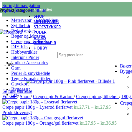
Spring til navigation
KREANORD - Nordisk kreativitet
Produkt kategorier
Spring til hovedindhold
SHOP
Metervarer – Stofstykker
METERVARER
Sytilbehør
STOFSTYKKER
Pedari æsker
PUDER
Bøger og Mønstre
UNIKA
Crepepapir & Karton
CREPEPAPIR
DIY Kits
HOBBY
Hobbyartikler
Interiør / Puder
Unika / Accessories
-10%
Bøger
Garn
Bygge
Perler & smykkedele
Tegne & maleartikler
Gavekort
Byggesæt
Se fuld størrelse
Leg
Forside
/
Shop
/
Crepepapir & Karton
/
Crepepapir og tilbehør
/
180g
Crepe
Prisinterva
Crepe papir 180g – Lyserød flerfarvet
kr.
27,71
–
kr.
27,95
kr.27,71
Produktoversigt
til
kr.27,95
Prisinte
Crepe papir 180g – Orange/gul flerfarvet
kr.
27,95
–
kr.
36,95
kr.27,9