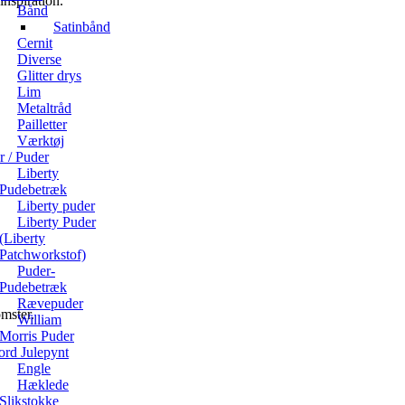
nspiration.
Bånd
Satinbånd
Cernit
Diverse
Glitter drys
Lim
Metaltråd
Pailletter
Værktøj
ør / Puder
Liberty
Pudebetræk
Liberty puder
Liberty Puder
(Liberty
Patchworkstof)
Puder-
Pudebetræk
Rævepuder
omster.
William
Morris Puder
ord Julepynt
Engle
Hæklede
Slikstokke