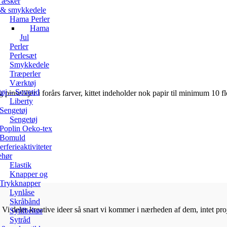
 æsker
r & smykkedele
Hama Perler
Hama
Jul
Perler
Perlesæt
Smykkedele
Træperler
Værktøj
øj – Sovetid
pinseliljer i forårs farver, kittet indeholder nok papir til minimum 10 fl
Liberty
Sengetøj
Sengetøj
Poplin Oeko-tex
Bomuld
ferieaktiviteter
ehør
Elastik
Knapper og
Trykknapper
Lynlåse
Skråbånd
Vi deler kreative ideer så snart vi kommer i nærheden af dem, intet proje
Sytilbehør
Sytråd