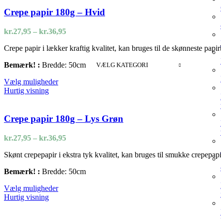
flere
varianter.
Crepe papir 180g – Hvid
Mulighederne
kan
Prisinterval:
kr.
27,95
–
kr.
36,95
vælges
kr.27,95
på
Crepe papir i lækker kraftig kvalitet, kan bruges til de skønneste papir
til
varesiden
kr.36,95
Bemærk! :
Bredde: 50cm
VÆLG KATEGORI
Dette
Vælg muligheder
vare
Hurtig visning
har
flere
varianter.
Crepe papir 180g – Lys Grøn
Mulighederne
kan
Prisinterval:
kr.
27,95
–
kr.
36,95
vælges
kr.27,95
på
Skønt crepepapir i ekstra tyk kvalitet, kan bruges til smukke crepepa
til
varesiden
kr.36,95
Bemærk! :
Bredde: 50cm
Dette
Vælg muligheder
vare
Hurtig visning
har
flere