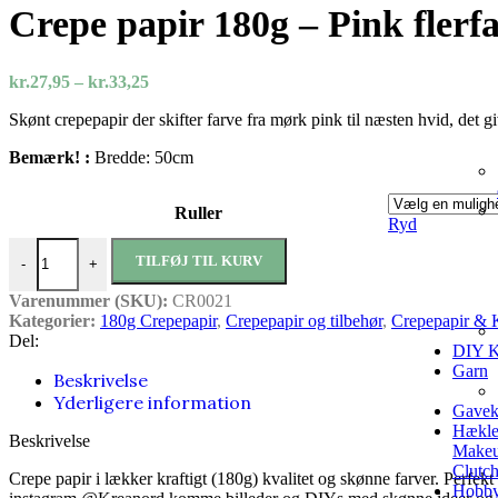
til
Crepe papir 180g – Pink flerf
kr.36,9
Prisinterval:
kr.
27,95
–
kr.
33,25
kr.27,95
Skønt crepepapir der skifter farve fra mørk pink til næsten hvid, det 
til
kr.33,25
Bemærk! :
Bredde: 50cm
Ruller
Ryd
Crepe papir 180g – Pink flerfarvet antal
TILFØJ TIL KURV
-
+
Varenummer (SKU):
CR0021
Kategorier:
180g Crepepapir
,
Crepepapir og tilbehør
,
Crepepapir & 
Del:
DIY K
Garn
Beskrivelse
Yderligere information
Gavek
Hækle
Beskrivelse
Makeu
Clutc
Crepe papir i lækker kraftigt (180g) kvalitet og skønne farver. Perfe
Hobbya