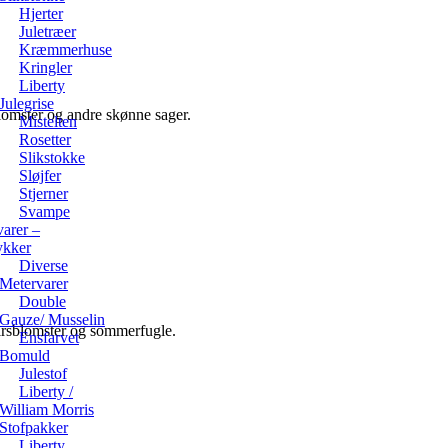
Hjerter
Juletræer
Kræmmerhuse
Kringler
Liberty
Julegrise
 blomster og andre skønne sager.
Mistelten
Rosetter
Slikstokke
Sløjfer
Stjerner
Svampe
arer –
ykker
Diverse
Metervarer
Double
Gauze/ Musselin
pirsblomster og sommerfugle.
Ensfarvet
Bomuld
Julestof
Liberty /
William Morris
Stofpakker
Liberty