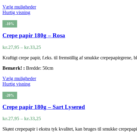
Dette
Vælg muligheder
vare
Hurtig visning
har
flere
-10%
varianter.
Mulighederne
Crepe papir 180g – Rosa
kan
vælges
Prisinterval:
kr.
27,95
–
kr.
33,25
på
kr.27,95
varesiden
Kraftigt crepe papir, f.eks. til fremstillig af smukke crepepapirgrene,
til
kr.33,25
Bemærk! :
Bredde: 50cm
Dette
Vælg muligheder
vare
Hurtig visning
har
flere
-20%
varianter.
Mulighederne
Crepe papir 180g – Sart Lyserød
kan
vælges
Prisinterval:
kr.
27,95
–
kr.
33,25
på
kr.27,95
varesiden
Skønt crepepapir i ekstra tyk kvalitet, kan bruges til smukke crepepa
til
kr.33,25