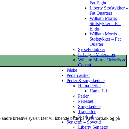
Fat Eight
Liberty Stofstykker –
Fat Quarters
William Morris
Stofstykker – Fat
Eight
William Morris
Stofstykker – Fat
Quarter
Sy selv dukker
Udsalg – Metervarer
William Morris / Morris &
Co stof
Påske
Pedari æsker
Perler & smykkedele
Hama Perler
Hama Jul
Perler
Perlesæt
Smykkedele
Træperler
Værktøj
e andre kreative sysler. Der vil løbende både på Kreanord.dk og på
Sengetøj – Sovetid
Liberty Sengetøj