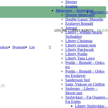
Stjerner
Svampe
Metervarer – Stofstykker
KONTAKT O
Diverse Metervarer
Double Gauze/ Musselin
Ensfarvet Bomuld
Julestof
LOG IND / OPRET KONTO
KR.
0,0
Liberty / William Morris
Stofpakker
Liberty Christmas
Liberty organic/gots
vekort
Byggesæt
Leg
Liberty Patchwork
Liberty Poplin
Liberty Tana Lawn
Poplin – Bomuld – Oeko-
tex
Poplin – Bomuld – Oeko-
tex Ensfarvet
Sandersson Stof
Satin, Viskose og Chiffon
Den
,75
Stofrester – Liberty –
delige
aktuelle
Morris mm
pris
Stofstykker – Fat Quarters 
er:
,75.
kr.43,75.
Fat Eights
Liberty Stofstykker –