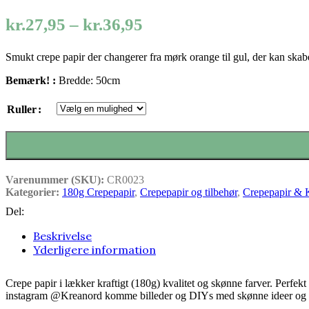
Prisinterval:
kr.
27,95
–
kr.
36,95
kr.27,95
Smukt crepe papir der changerer fra mørk orange til gul, der kan skabe
til
kr.36,95
Bemærk! :
Bredde: 50cm
Ruller
Varenummer (SKU):
CR0023
Kategorier:
180g Crepepapir
,
Crepepapir og tilbehør
,
Crepepapir & 
Del:
Beskrivelse
Yderligere information
Crepe papir i lækker kraftigt (180g) kvalitet og skønne farver. Perfe
instagram @Kreanord komme billeder og DIYs med skønne ideer og i