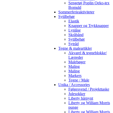
Sengetøj Poplin Oeko-tex
Bomuld
Sommerferieaktiviteter
Sytilbehør
Elastik
Knapper og Trykknapper
Lynlåse
Skråbånd
Sytilbehør
Sytråd
Tegne & maleartikler
Akvarel & tegneblokke/
Lærreder
Malebøger
Maling
Maling
Markers
Tegne / Male
Unika / Accessories
Følgesvend / Projekttaske
Julesokker
Liberty hårpynt
Liberty og William Morris
punge
Liberty og William Morris