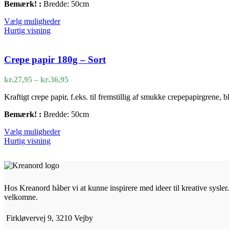
Bemærk! :
Bredde: 50cm
Dette
Vælg muligheder
vare
Hurtig visning
har
flere
varianter.
Crepe papir 180g – Sort
Mulighederne
kan
Prisinterval:
kr.
27,95
–
kr.
36,95
vælges
kr.27,95
på
Kraftigt crepe papir, f.eks. til fremstillig af smukke crepepapirgrene,
til
varesiden
kr.36,95
Bemærk! :
Bredde: 50cm
Dette
Vælg muligheder
vare
Hurtig visning
har
flere
varianter.
Mulighederne
kan
Hos Kreanord håber vi at kunne inspirere med ideer til kreative sysler. 
vælges
velkomne.
på
varesiden
Firkløvervej 9, 3210 Vejby