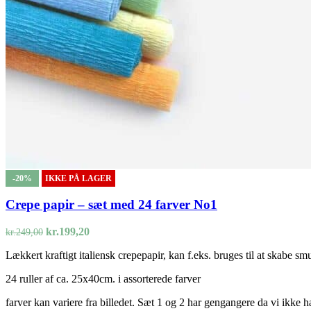
-20%
IKKE PÅ LAGER
Crepe papir – sæt med 24 farver No1
Den
Den
kr.
199,20
kr.
249,00
oprindelige
aktuelle
Lækkert kraftigt italiensk crepepapir, kan f.eks. bruges til at skabe s
pris
pris
var:
er:
24 ruller af ca. 25x40cm. i assorterede farver
kr.249,00.
kr.199,20.
farver kan variere fra billedet. Sæt 1 og 2 har gengangere da vi ikke ha