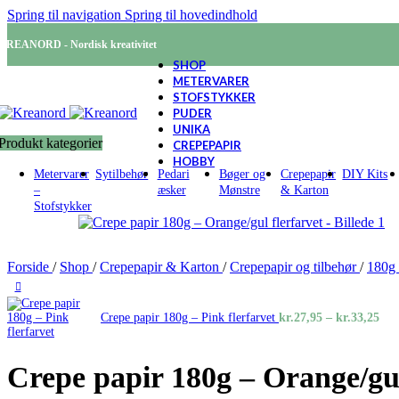
Spring til navigation
Spring til hovedindhold
KREANORD - Nordisk kreativitet
SHOP
METERVARER
STOFSTYKKER
PUDER
UNIKA
Produkt kategorier
CREPEPAPIR
HOBBY
Metervarer
Sytilbehør
Pedari
Bøger og
Crepepapir
DIY Kits
–
æsker
Mønstre
& Karton
Stofstykker
Forside
/
Shop
/
Crepepapir & Karton
/
Crepepapir og tilbehør
/
180g
Pri
Crepe papir 180g – Pink flerfarvet
kr.
27,95
–
kr.
33,25
kr.
til
kr.
Crepe papir 180g – Orange/gul