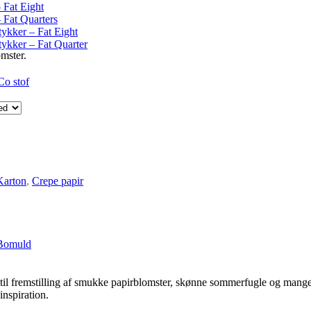
 Fat Eight
– Fat Quarters
tykker – Fat Eight
tykker – Fat Quarter
omster.
Co stof
Karton
,
Crepe papir
 Bomuld
kt til fremstilling af smukke papirblomster, skønne sommerfugle og mang
nspiration.