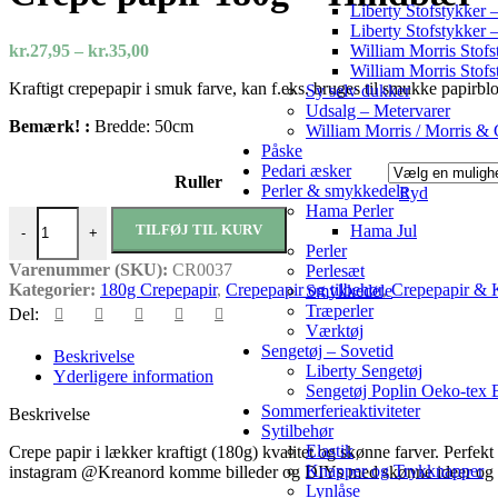
Liberty Stofstykker –
Liberty Stofstykker 
Prisinterval:
William Morris Stofs
kr.
27,95
–
kr.
35,00
kr.27,95
William Morris Stofs
Kraftigt crepepapir i smuk farve, kan f.eks. bruges til smukke papirbl
til
Sy selv dukker
kr.35,00
Udsalg – Metervarer
Bemærk! :
Bredde: 50cm
William Morris / Morris & 
Påske
Pedari æsker
Ruller
Perler & smykkedele
Ryd
Hama Perler
Crepe papir 180g – Hindbær antal
Hama Jul
TILFØJ TIL KURV
-
+
Perler
Varenummer (SKU):
CR0037
Perlesæt
Kategorier:
180g Crepepapir
,
Crepepapir og tilbehør
,
Crepepapir & 
Smykkedele
Træperler
Del:
Værktøj
Sengetøj – Sovetid
Beskrivelse
Liberty Sengetøj
Yderligere information
Sengetøj Poplin Oeko-tex
Sommerferieaktiviteter
Beskrivelse
Sytilbehør
Elastik
Crepe papir i lækker kraftigt (180g) kvalitet og skønne farver. Perfe
Knapper og Trykknapper
instagram @Kreanord komme billeder og DIYs med skønne ideer og i
Lynlåse