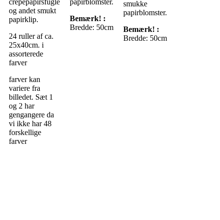
crepepapirsfugle
papirblomster.
smukke
og andet smukt
papirblomster.
Bemærk! :
papirklip.
Bredde: 50cm
Bemærk! :
24 ruller af ca.
Bredde: 50cm
25x40cm. i
assorterede
farver
farver kan
variere fra
billedet. Sæt 1
og 2 har
gengangere da
vi ikke har 48
forskellige
farver