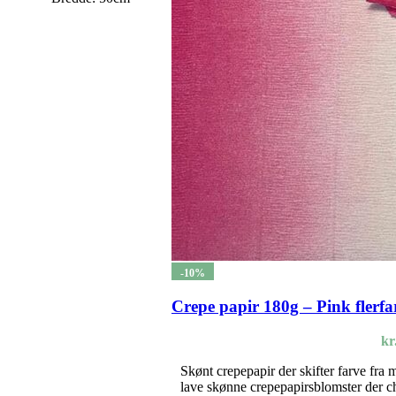
-10%
Crepe papir 180g – Pink flerfa
kr
Skønt crepepapir der skifter farve fra 
lave skønne crepepapirsblomster der ch