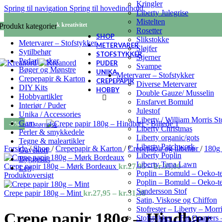
Kringler
Spring til navigation
Spring til hovedindhold
Liberty Julegrise
Mistelten
KREANORD - Nordisk kreativitet
Produkt kategorier
Rosetter
SHOP
Slikstokke
Metervarer – Stofstykker
METERVARER
Sløjfer
Sytilbehør
STOFSTYKKER
Stjerner
Pedari æsker
PUDER
Svampe
Bøger og Mønstre
UNIKA
Metervarer – Stofstykker
Crepepapir & Karton
CREPEPAPIR
Diverse Metervarer
DIY Kits
HOBBY
Double Gauze/ Musselin
Hobbyartikler
Ensfarvet Bomuld
Interiør / Puder
Julestof
Unika / Accessories
Liberty / William Morris S
Garn
-5%
Se fuld størrelse
Liberty Christmas
Perler & smykkedele
Liberty organic/gots
Tegne & maleartikler
Liberty Patchwork
Forside
/
Shop
/
Crepepapir & Karton
/
Crepepapir og tilbehør
/
180g
Gavekort
Liberty Poplin
Byggesæt
Liberty Tana Lawn
Prisinterval:
Crepe papir 180g – Mørk Bordeaux
kr.
27,95
–
kr.
35,00
Leg
Poplin – Bomuld – Oeko-t
kr.27,95
Produktoversigt
Poplin – Bomuld – Oeko-te
til
Sandersson Stof
Prisinterval:
kr.35,00
Crepe papir 180g – Mint
kr.
27,95
–
kr.
31,38
Satin, Viskose og Chiffon
kr.27,95
Stofrester – Liberty – Mor
til
Crepe papir 180g – Hindbær
Stofstykker – Fat Quarters 
kr.31,38