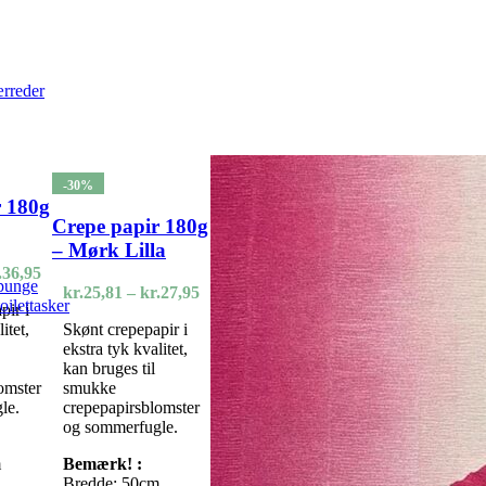
rreder
-30%
r 180g
Crepe papir 180g
– Mørk Lilla
Prisinterval:
.
36,95
 punge
kr.27,95
Prisinterval:
kr.
25,81
–
kr.
27,95
oilettasker
pir i
til
kr.25,81
itet,
Skønt crepepapir i
kr.36,95
til
ekstra tyk kvalitet,
kr.27,95
kan bruges til
omster
smukke
le.
crepepapirsblomster
og sommerfugle.
m
Bemærk! :
Bredde: 50cm