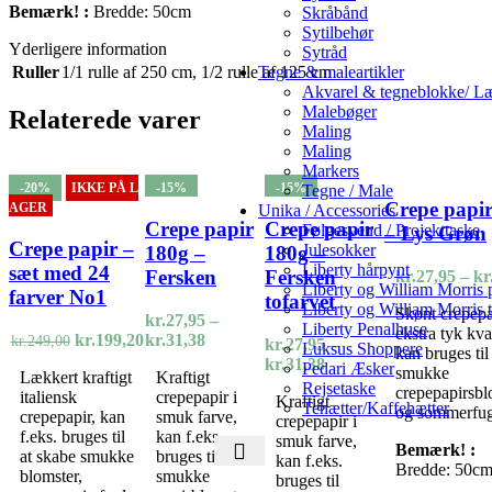
Bemærk! :
Bredde: 50cm
Skråbånd
Sytilbehør
Yderligere information
Sytråd
Tegne & maleartikler
Ruller
1/1 rulle af 250 cm
,
1/2 rulle af 125 cm
Akvarel & tegneblokke/ Læ
Malebøger
Relaterede varer
Maling
Maling
Markers
-20%
IKKE PÅ L
-15%
-15%
Tegne / Male
Crepe papi
AGER
Unika / Accessories
Crepe papir
Crepe papir
Følgesvend / Projekttaske
– Lys Grøn
Crepe papir –
Julesokker
180g –
180g –
Liberty hårpynt
sæt med 24
Fersken
Fersken
kr.
27,95
–
kr
Liberty og William Morris
farver No1
tofarvet
Liberty og William Morris t
Skønt crepepa
kr.
27,95
–
Liberty Penalhuse
ekstra tyk kval
Den
Den
Prisinterval:
kr.
199,20
kr.
31,38
kr.
249,00
kr.
27,95
–
Luksus Shoppere
kan bruges til
oprindelige
aktuelle
kr.27,95
Prisinterval:
kr.
31,38
Pedari Æsker
smukke
Lækkert kraftigt
Kraftigt
pris
pris
til
kr.27,95
Rejsetaske
crepepapirsbl
italiensk
crepepapir i
var:
er:
kr.31,38
Kraftigt
til
Tehætter/Kaffehætter
og sommerfug
crepepapir, kan
smuk farve,
kr.249,00.
kr.199,20.
crepepapir i
kr.31,38
f.eks. bruges til
kan f.eks.
smuk farve,
Bemærk! :
at skabe smukke
bruges til
kan f.eks.
Bredde: 50c
blomster,
smukke
bruges til