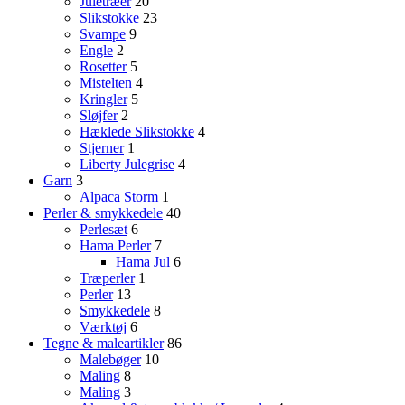
Juletræer
20
Slikstokke
23
Svampe
9
Engle
2
Rosetter
5
Mistelten
4
Kringler
5
Sløjfer
2
Hæklede Slikstokke
4
Stjerner
1
Liberty Julegrise
4
Garn
3
Alpaca Storm
1
Perler & smykkedele
40
Perlesæt
6
Hama Perler
7
Hama Jul
6
Træperler
1
Perler
13
Smykkedele
8
Værktøj
6
Tegne & maleartikler
86
Malebøger
10
Maling
8
Maling
3