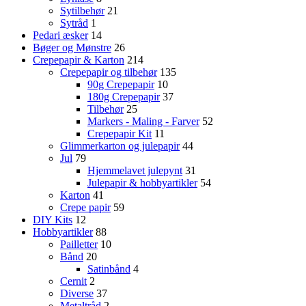
Sytilbehør
21
Sytråd
1
Pedari æsker
14
Bøger og Mønstre
26
Crepepapir & Karton
214
Crepepapir og tilbehør
135
90g Crepepapir
10
180g Crepepapir
37
Tilbehør
25
Markers - Maling - Farver
52
Crepepapir Kit
11
Glimmerkarton og julepapir
44
Jul
79
Hjemmelavet julepynt
31
Julepapir & hobbyartikler
54
Karton
41
Crepe papir
59
DIY Kits
12
Hobbyartikler
88
Pailletter
10
Bånd
20
Satinbånd
4
Cernit
2
Diverse
37
Metaltråd
2