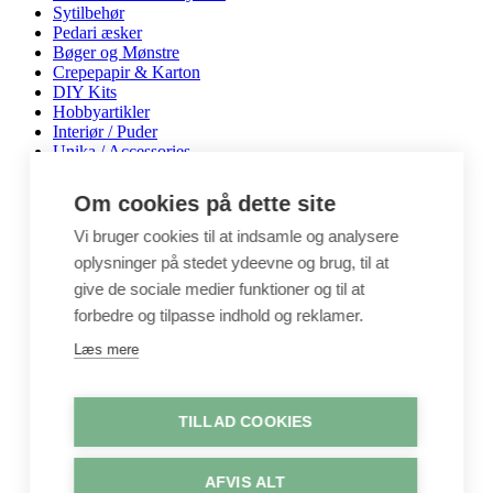
Sytilbehør
Pedari æsker
Bøger og Mønstre
Crepepapir & Karton
DIY Kits
Hobbyartikler
Interiør / Puder
Unika / Accessories
Garn
Perler & smykkedele
Om cookies på dette site
Tegne & maleartikler
Gavekort
Vi bruger cookies til at indsamle og analysere
Byggesæt
oplysninger på stedet ydeevne og brug, til at
Leg
give de sociale medier funktioner og til at
Shop
forbedre og tilpasse indhold og reklamer.
Metervarer
Stofstykker
Læs mere
Puder
Unika
Crepepapir
TILLAD COOKIES
Hobby
Log ind / Opret konto
AFVIS ALT