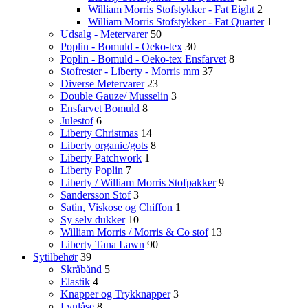
William Morris Stofstykker - Fat Eight
2
William Morris Stofstykker - Fat Quarter
1
Udsalg - Metervarer
50
Poplin - Bomuld - Oeko-tex
30
Poplin - Bomuld - Oeko-tex Ensfarvet
8
Stofrester - Liberty - Morris mm
37
Diverse Metervarer
23
Double Gauze/ Musselin
3
Ensfarvet Bomuld
8
Julestof
6
Liberty Christmas
14
Liberty organic/gots
8
Liberty Patchwork
1
Liberty Poplin
7
Liberty / William Morris Stofpakker
9
Sandersson Stof
3
Satin, Viskose og Chiffon
1
Sy selv dukker
10
William Morris / Morris & Co stof
13
Liberty Tana Lawn
90
Sytilbehør
39
Skråbånd
5
Elastik
4
Knapper og Trykknapper
3
Lynlåse
8