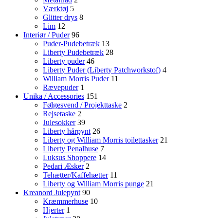
Værktøj
5
Glitter drys
8
Lim
12
Interiør / Puder
96
Puder-Pudebetræk
13
Liberty Pudebetræk
28
Liberty puder
46
Liberty Puder (Liberty Patchworkstof)
4
William Morris Puder
11
Rævepuder
1
Unika / Accessories
151
Følgesvend / Projekttaske
2
Rejsetaske
2
Julesokker
39
Liberty hårpynt
26
Liberty og William Morris toilettasker
21
Liberty Penalhuse
7
Luksus Shoppere
14
Pedari Æsker
2
Tehætter/Kaffehætter
11
Liberty og William Morris punge
21
Kreanord Julepynt
90
Kræmmerhuse
10
Hjerter
1