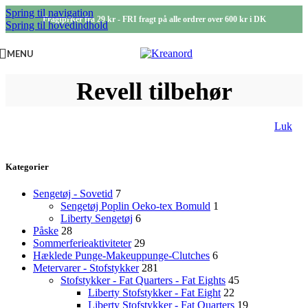
Spring til navigation
Fragtpriser fra 29 kr - FRI fragt på alle ordrer over 600 kr i DK
Spring til hovedindhold
MENU
Revell tilbehør
Luk
Kategorier
Sengetøj - Sovetid
7
Sengetøj Poplin Oeko-tex Bomuld
1
Liberty Sengetøj
6
Påske
28
Sommerferieaktiviteter
29
Hæklede Punge-Makeuppunge-Clutches
6
Metervarer - Stofstykker
281
Stofstykker - Fat Quarters - Fat Eights
45
Liberty Stofstykker - Fat Eight
22
Liberty Stofstykker - Fat Quarters
19