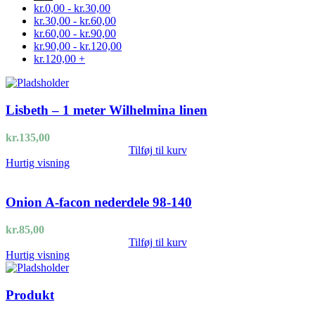
kr.
0,00
-
kr.
30,00
kr.
30,00
-
kr.
60,00
kr.
60,00
-
kr.
90,00
kr.
90,00
-
kr.
120,00
kr.
120,00
+
Lisbeth – 1 meter Wilhelmina linen
kr.
135,00
Tilføj til kurv
Hurtig visning
Onion A-facon nederdele 98-140
kr.
85,00
Tilføj til kurv
Hurtig visning
Produkt