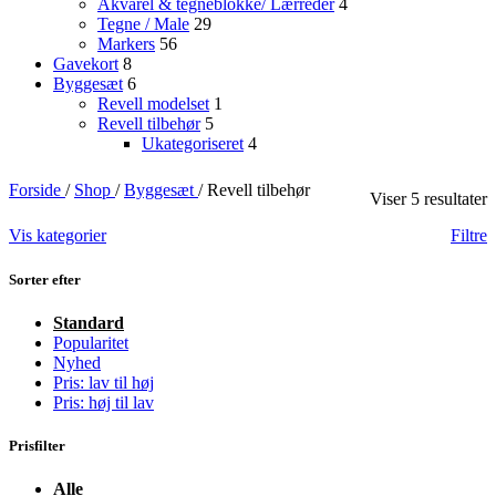
Akvarel & tegneblokke/ Lærreder
4
Tegne / Male
29
Markers
56
Gavekort
8
Byggesæt
6
Revell modelset
1
Revell tilbehør
5
Ukategoriseret
4
Forside
/
Shop
/
Byggesæt
/
Revell tilbehør
Viser 5 resultater
Vis kategorier
Filtre
Sorter efter
Standard
Popularitet
Nyhed
Pris: lav til høj
Pris: høj til lav
Prisfilter
Alle