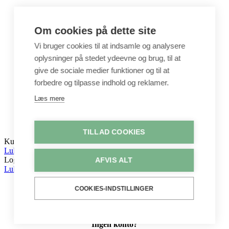
Unika
Om cookies på dette site
Crepepapir
Vi bruger cookies til at indsamle og analysere
oplysninger på stedet ydeevne og brug, til at
give de sociale medier funktioner og til at
Hobby
forbedre og tilpasse indhold og reklamer.
Læs mere
Log ind / Opret konto
TILLAD COOKIES
Kurv
Luk
Log ind
AFVIS ALT
Luk
COOKIES-INDSTILLINGER
Ingen konto?