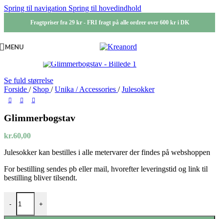
Spring til navigation
Spring til hovedindhold
Fragtpriser fra 29 kr - FRI fragt på alle ordrer over 600 kr i DK
MENU
Se fuld størrelse
Forside
/
Shop
/
Unika / Accessories
/
Julesokker
Glimmerbogstav
kr.
60,00
Julesokker kan bestilles i alle metervarer der findes på webshoppen
For bestilling sendes pb eller mail, hvorefter leveringstid og link til
bestilling bliver tilsendt.
Glimmerbogstav antal
-
+