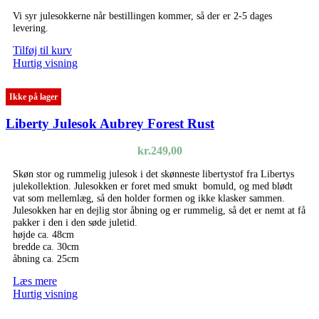
Vi syr julesokkerne når bestillingen kommer, så der er 2-5 dages
levering.
Tilføj til kurv
Hurtig visning
Ikke på lager
Liberty Julesok Aubrey Forest Rust
kr.
249,00
Skøn stor og rummelig julesok i det skønneste libertystof fra Libertys
julekollektion. Julesokken er foret med smukt bomuld, og med blødt
vat som mellemlæg, så den holder formen og ikke klasker sammen.
Julesokken har en dejlig stor åbning og er rummelig, så det er nemt at få
pakker i den i den søde juletid.
højde ca. 48cm
bredde ca. 30cm
åbning ca. 25cm
Læs mere
Hurtig visning