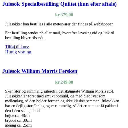
Julesok Specialbestilling Quiltet (kun efter aftale)
kr.
379,00
Julesokker kan bestilles i alle metervarer der findes på webshoppen
For bestilling sendes pb eller mail, hvorefter leveringstid og link til
bestilling bliver tilsendt.
Tilføj til kurv
Hurtig visning
Julesok William Morris Fersken
kr.
249,00
Skøn stor og rummelig julesok i det skønneste William Morris stof.
Julesokken er foret med smukt bomuld, og med blødt vat som
mellemlæg, så den holder formen og ikke klasker sammen. Julesokken
har en dejlig stor åbning og er rummelig, så det er nemt at få pakker i
den i den søde juletid.
højde ca. 48cm
bredde ca. 30cm
åbning ca. 25cm