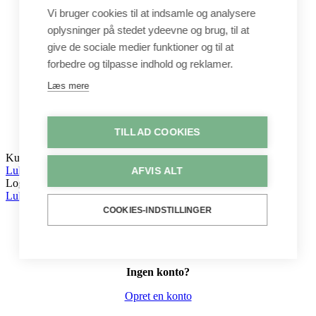
Byggesæt
Vi bruger cookies til at indsamle og analysere
Leg
oplysninger på stedet ydeevne og brug, til at
Shop
give de sociale medier funktioner og til at
Metervarer
forbedre og tilpasse indhold og reklamer.
Stofstykker
Puder
Læs mere
Unika
Crepepapir
Hobby
TILLAD COOKIES
Log ind / Opret konto
Kurv
Luk
AFVIS ALT
Log ind
Luk
COOKIES-INDSTILLINGER
Ingen konto?
Opret en konto