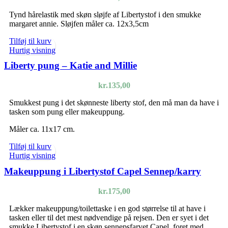
Tynd hårelastik med skøn sløjfe af Libertystof i den smukke
margaret annie. Sløjfen måler ca. 12x3,5cm
Tilføj til kurv
Hurtig visning
Liberty pung – Katie and Millie
kr.
135,00
Smukkest pung i det skønneste liberty stof, den må man da have i
tasken som pung eller makeuppung.
Måler ca. 11x17 cm.
Tilføj til kurv
Hurtig visning
Makeuppung i Libertystof Capel Sennep/karry
kr.
175,00
Lækker makeuppung/toilettaske i en god størrelse til at have i
tasken eller til det mest nødvendige på rejsen. Den er syet i det
smukke Libertystof i en skøn sennepsfarvet Capel, foret med