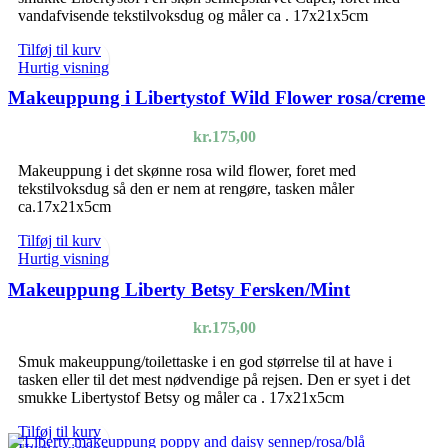
vandafvisende tekstilvoksdug og måler ca . 17x21x5cm
Tilføj til kurv
Hurtig visning
Makeuppung i Libertystof Wild Flower rosa/creme
kr.
175,00
Makeuppung i det skønne rosa wild flower, foret med
tekstilvoksdug så den er nem at rengøre, tasken måler
ca.17x21x5cm
Tilføj til kurv
Hurtig visning
Makeuppung Liberty Betsy Fersken/Mint
kr.
175,00
Smuk makeuppung/toilettaske i en god størrelse til at have i
tasken eller til det mest nødvendige på rejsen. Den er syet i det
smukke Libertystof Betsy og måler ca . 17x21x5cm
Tilføj til kurv