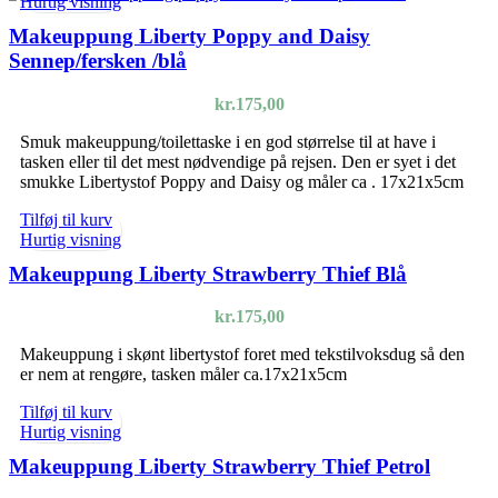
Hurtig visning
Makeuppung Liberty Poppy and Daisy
Sennep/fersken /blå
kr.
175,00
Smuk makeuppung/toilettaske i en god størrelse til at have i
tasken eller til det mest nødvendige på rejsen. Den er syet i det
smukke Libertystof Poppy and Daisy og måler ca . 17x21x5cm
Tilføj til kurv
Hurtig visning
Makeuppung Liberty Strawberry Thief Blå
kr.
175,00
Makeuppung i skønt libertystof foret med tekstilvoksdug så den
er nem at rengøre, tasken måler ca.17x21x5cm
Tilføj til kurv
Hurtig visning
Makeuppung Liberty Strawberry Thief Petrol