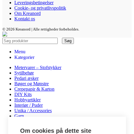
Leveringsbetingelser
Cookie- og privatlivspolitik
Om Kreanord
Kontakt os
© 2026 Kreanord | Alle rettigheder forbeholdes.
Søg
Menu
Kategorier
Metervarer – Stofstykker
Sytilbehør
Pedari æsker
Bøger og Mønstre
Crepepapir & Karton
DIY Kits
Hobbyartikler
Interiør / Puder
Unika / Accessories
Garn
Perler & smykkedele
Tegne & maleartikler
Om cookies på dette site
Gavekort