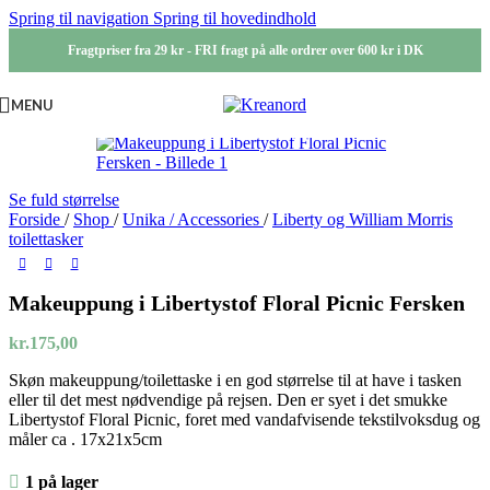
Spring til navigation
Spring til hovedindhold
Fragtpriser fra 29 kr - FRI fragt på alle ordrer over 600 kr i DK
MENU
Se fuld størrelse
Forside
/
Shop
/
Unika / Accessories
/
Liberty og William Morris
toilettasker
Makeuppung i Libertystof Floral Picnic Fersken
kr.
175,00
Skøn makeuppung/toilettaske i en god størrelse til at have i tasken
eller til det mest nødvendige på rejsen. Den er syet i det smukke
Libertystof Floral Picnic, foret med vandafvisende tekstilvoksdug og
måler ca . 17x21x5cm
1 på lager