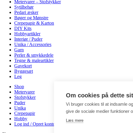
Metervarer – Stofstykker
Sytilbehør
Pedari æsker
Bøger og Mønstre
Crepepapir & Karton
DIY Kits
Hobbyartikler
Interiør / Puder
Unika / Accessories
Garn
Perler & smykkedele
Tegne & maleartikler
Gavekort
Byggesæt
Leg
Shop
Metervarer
Om cookies på dette si
Stofstykker
Puder
Vi bruger cookies til at indsamle o
Unika
give de sociale medier funktioner og
Crepepapir
Hobby
Læs mere
Log ind / Opret konto