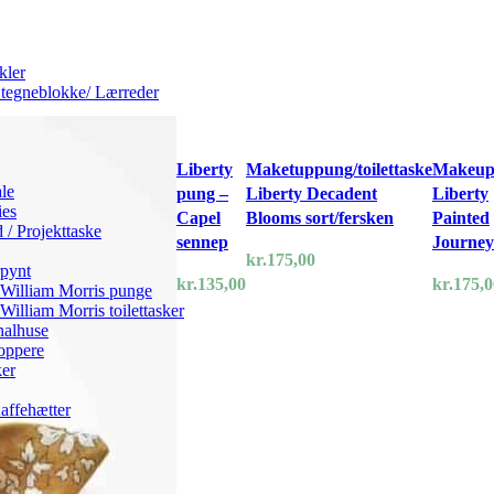
kler
tegneblokke/ Lærreder
Liberty
Maketuppung/toilettaske
Makeup
le
pung –
Liberty Decadent
Liberty
ies
Capel
Blooms sort/fersken
Painted
 / Projekttaske
sennep
Journey
kr.
175,00
rpynt
kr.
135,00
kr.
175,0
 William Morris punge
William Morris toilettasker
nalhuse
oppere
er
affehætter