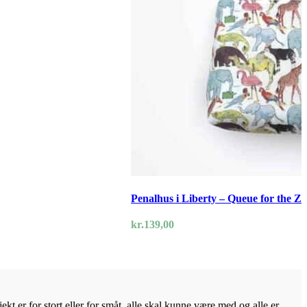
Penalhus i Liberty – Queue for the Z
kr.
139,00
kt er for stort eller for småt, alle skal kunne være med og alle er