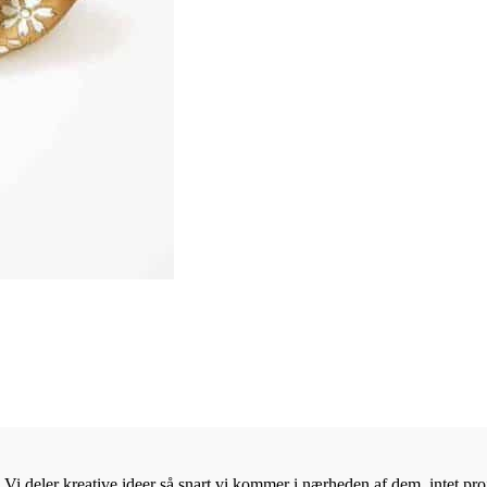
Vi deler kreative ideer så snart vi kommer i nærheden af dem, intet proje