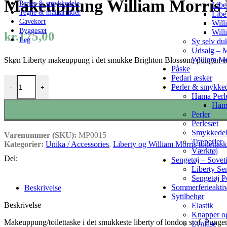
Makeuppung William Morris 
Perler & smykkedele
Libe
Tegne & maleartikler
Libe
Gavekort
Will
Byggesæt
Will
kr.
175,00
Leg
Sy selv du
Udsalg – M
William Mo
Skøn Liberty makeuppung i det smukke Brighton Blossom, pungen er
Påske
Pedari æsker
Makeuppung William Morris Honesysuckle Peach antal
Perler & smykke
-
+
Hama Perl
Hama
Perler
Perlesæt
Smykkede
Varenummer (SKU):
MP0015
Træperler
Kategorier:
Unika / Accessories
,
Liberty og William Morris toilettask
Værktøj
Del:
Sengetøj – Sovet
Liberty Se
Sengetøj 
Sommerferieaktiv
Beskrivelse
Sytilbehør
Beskrivelse
Elastik
Knapper o
Makeuppung/toilettaske i det smukkeste liberty of london stof. Punge
Lynlåse