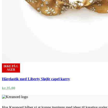
IKKE PÅ L
AGER
Hårelastik med Liberty Sløjfe capel karry
kr.
35,00
Hos Kreanord håber vi at kunne inspirere med ideer til kreative sysler. 