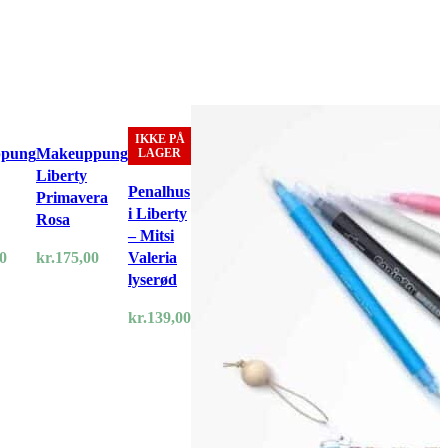
IKKE PÅ
pung
Makeuppung
LAGER
Liberty
Penalhus
Primavera
i Liberty
Rosa
– Mitsi
0
kr.
175,00
Valeria
lyserød
kr.
139,00