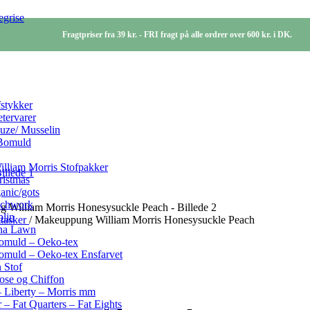
egrise
Fragtpriser fra 39 kr. - FRI fragt på alle ordrer over 600 kr. i DK.
fstykker
tervarer
uze/ Musselin
 Bomuld
William Morris Stofpakker
ristmas
anic/gots
tchwork
plin
ttasker
/
Makeuppung William Morris Honesysuckle Peach
ana Lawn
Bomuld – Oeko-tex
omuld – Oeko-tex Ensfarvet
 Stof
kose og Chiffon
 – Liberty – Morris mm
 – Fat Quarters – Fat Eights