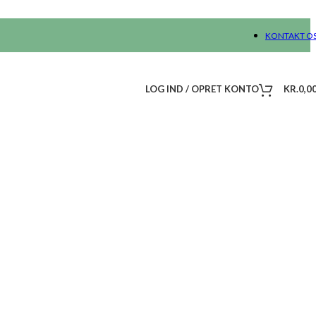
KONTAKT O
LOG IND / OPRET KONTO
KR.
0,0