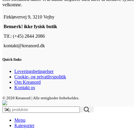
velkomne.
Firkløvervej 9, 3210 Vejby
Bemærk! ikke fysisk butik
Tlf.: (+45) 2844 2086
kontakt@kreanord.dk
Quick links
Leveringsbetingelser
Cookie- og privatlivspolitik
Om Kreanord
Kontakt os
© 2026 Kreanord | Alle rettigheder forbeholdes.
Menu
Kategorier