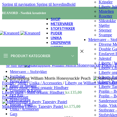
Kringler
Spring til navigation
Spring til hovedindhold
Liberty Jul
Mistelten
KREANORD - Nordisk kreativitet
Rosetter
SHOP
Slikstokke
METERVARER
Sløjfer
STOFSTYKKER
Stjerner
PUDER
Svampe
UNIKA
Metervarer – Sto
CREPEPAPIR
Diverse Me
HOBBY
Double Ga
Ensfarvet
PRODUKT KATEGORIER
Julestof
Liberty / 
Se fuld størrelse
Liberty Ch
Metervarer – Stofstykker
Liberty org
Sytilbehør
Liberty Pa
Pedari æsker
Liberty Po
Forside
/
Shop
/
Unika / Accessories
/
Liberty og William Morris toile
Bøger og Mønstre
Liberty T
Crepepapir & Karton
Poplin – 
Liberty pung - Mitsi organic Hindbær
kr.
135,00
DIY Kits
Poplin – B
Produktoversigt
Hobbyartikler
Sandersson
Interiør / Puder
Satin, Vis
Makeuppung Liberty Tapestry Pastel
kr.
175,00
Unika / Accessories
Stofrester
Garn
Stofstykker