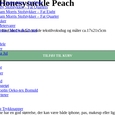
Honesysuckle Peach
rty Stofstykker – Fat Eight
rty Stofstykker – Fat Quarters
iam Morris Stofstykker – Fat Eight
iam Morris Stofstykker – Fat Quarter
kker
etervarer
rris / Morris & Co stof
 foret med vandafvisende tekstilvoksdug og måler ca.17x21x5cm
dele
er
 Jul
TILFØJ TIL KURV
le
er
id
ngetøj
Poplin Oeko-tex Bomuld
iteter
g Trykknapper
ne har en god størrelse, der kan være både iphone, pas, makeup eller l