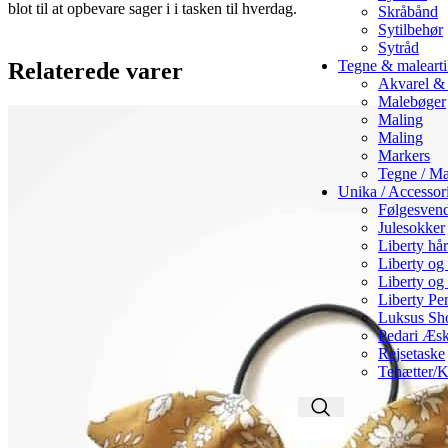
blot til at opbevare sager i i tasken til hverdag.
Skråbånd
Sytilbehør
Sytråd
Tegne & malearti
Relaterede varer
Akvarel & 
Malebøger
Maling
Maling
Markers
Tegne / Ma
Unika / Accessor
Følgesvend
Julesokker
Liberty hå
Liberty og
Liberty og 
Liberty Pe
Luksus Sh
Pedari Æsk
Rejsetaske
Tehætter/K