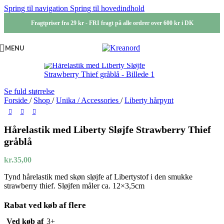
Spring til navigation
Spring til hovedindhold
Fragtpriser fra 29 kr - FRI fragt på alle ordrer over 600 kr i DK
MENU
Se fuld størrelse
Forside
/
Shop
/
Unika / Accessories
/
Liberty hårpynt
Hårelastik med Liberty Sløjfe Strawberry Thief
gråblå
kr.
35,00
Tynd hårelastik med skøn sløjfe af Libertystof i den smukke
strawberry thief. Sløjfen måler ca. 12×3,5cm
Rabat ved køb af flere
Ved køb af
3+