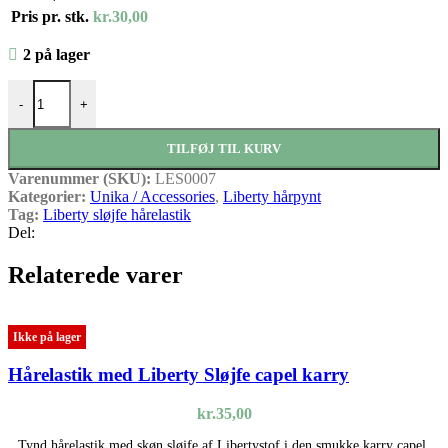
Pris pr. stk.
kr.
30,00
2 på lager
Hårelastik med Liberty Sløjfe Strawberry Thief gråblå antal
-
+
TILFØJ TIL KURV
Varenummer (SKU):
LES0007
Kategorier:
Unika / Accessories
,
Liberty hårpynt
Tag:
Liberty sløjfe hårelastik
Del:
Relaterede varer
Ikke på lager
Hårelastik med Liberty Sløjfe capel karry
kr.
35,00
Tynd hårelastik med skøn sløjfe af Libertystof i den smukke karry capel.