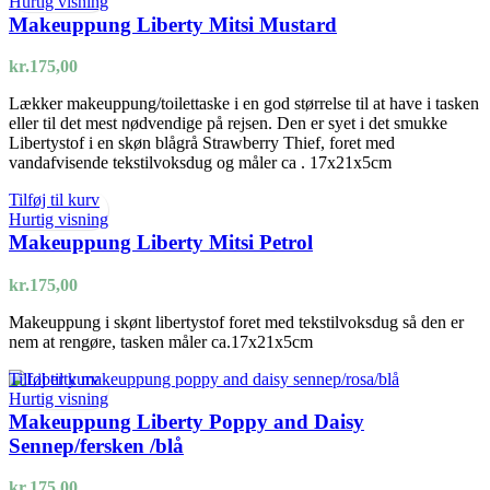
Hurtig visning
Makeuppung Liberty Mitsi Mustard
kr.
175,00
Lækker makeuppung/toilettaske i en god størrelse til at have i tasken
eller til det mest nødvendige på rejsen. Den er syet i det smukke
Libertystof i en skøn blågrå Strawberry Thief, foret med
vandafvisende tekstilvoksdug og måler ca . 17x21x5cm
Tilføj til kurv
Hurtig visning
Makeuppung Liberty Mitsi Petrol
kr.
175,00
Makeuppung i skønt libertystof foret med tekstilvoksdug så den er
nem at rengøre, tasken måler ca.17x21x5cm
Tilføj til kurv
Hurtig visning
Makeuppung Liberty Poppy and Daisy
Sennep/fersken /blå
kr.
175,00