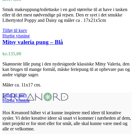
Smuk makeuppung/toilettaske i en god størrelse til at have i tasken
eller til det mest nødvendige på rejsen. Den er syet i det smukke
Libertystof Poppy and Daisy og måler ca . 17x21x5cm
Tilføj til kurv
Hurtig visning
Mitsy valeria pung – Blå
kr.
135,00
Skønneste lille pung i den nydesignede klassiske Mitsy Valeria, den
kan bruges til mange formål, måske feriepung til at opbevare pas og
andre vigtige sager.
Måler ca. 11x17 cm.
Tilføj til kurv
Hurtig visning
Hos Kreanord håber vi at kunne inspirere med ideer til kreative
sysler. Vi deler kreative ideer så snart vi kommer i nærheden af dem,
intet projekt er for stort eller for småt, alle skal kunne være med og
alle er velkomne.