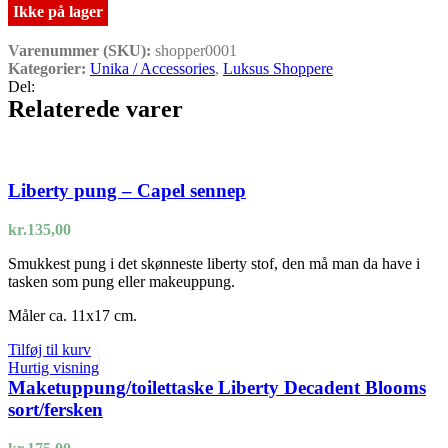
Ikke på lager
Varenummer (SKU):
shopper0001
Kategorier:
Unika / Accessories
,
Luksus Shoppere
Del:
Relaterede varer
Liberty pung – Capel sennep
kr.
135,00
Smukkest pung i det skønneste liberty stof, den må man da have i
tasken som pung eller makeuppung.
Måler ca. 11x17 cm.
Tilføj til kurv
Hurtig visning
Maketuppung/toilettaske Liberty Decadent Blooms
sort/fersken