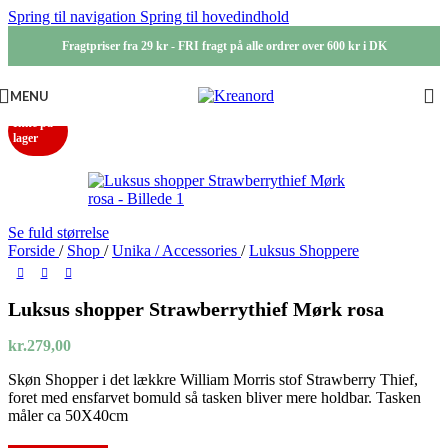
Spring til navigation
Spring til hovedindhold
Fragtpriser fra 29 kr - FRI fragt på alle ordrer over 600 kr i DK
MENU
Ikke på
lager
Se fuld størrelse
Forside
/
Shop
/
Unika / Accessories
/
Luksus Shoppere
Luksus shopper Strawberrythief Mørk rosa
kr.
279,00
Skøn Shopper i det lækkre William Morris stof Strawberry Thief,
foret med ensfarvet bomuld så tasken bliver mere holdbar. Tasken
måler ca 50X40cm