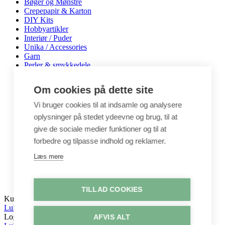
Bøger og Mønstre
Crepepapir & Karton
DIY Kits
Hobbyartikler
Interiør / Puder
Unika / Accessories
Garn
Perler & smykkedele
Tegne & maleartikler
Gavekort
Om cookies på dette site
Byggesæt
Leg
Vi bruger cookies til at indsamle og analysere
oplysninger på stedet ydeevne og brug, til at
Shop
Metervarer
give de sociale medier funktioner og til at
Stofstykker
forbedre og tilpasse indhold og reklamer.
Puder
Unika
Læs mere
Crepepapir
Hobby
Log ind / Opret konto
TILLAD COOKIES
Kurv
Luk
Log ind
AFVIS ALT