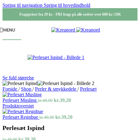
Spring til navigation
Spring til hovedindhold
Fragtpriser fra 29 kr - FRI fragt på alle ordrer over 600 kr i DK
MENU
-20%
Se fuld størrelse
Forside
/
Shop
/
Perler & smykkedele
/
Perlesæt
Den
Den
Perlesæt Musling
kr.
39,20
kr.
49,00
oprindelige
aktuelle
Produktoversigt
pris
pris
var:
Den
er:
Den
Perlesæt Regnbue
kr.
39,20
kr.
49,00
kr.49,00.
oprindelige
kr.39,20.
aktuelle
Perlesæt Ispind
pris
pris
var:
er:
Den
Den
kr.49,00.
kr.39,20.
kr.
39,20
kr.
49,00