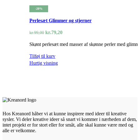
-20%
Perlesæt Glimmer og stjerner
Den
Den
kr.
79,20
kr.
99,00
oprindelige
aktuelle
Skønt perlesæt med masser af skønne perler med glimmer
pris
pris
var:
er:
Tilføj til kurv
kr.99,00.
kr.79,20.
Hurtig visning
Hos Kreanord håber vi at kunne inspirere med ideer til kreative
sysler. Vi deler kreative ideer så snart vi kommer i nærheden af dem,
intet projekt er for stort eller for småt, alle skal kunne være med og
alle er velkomne.