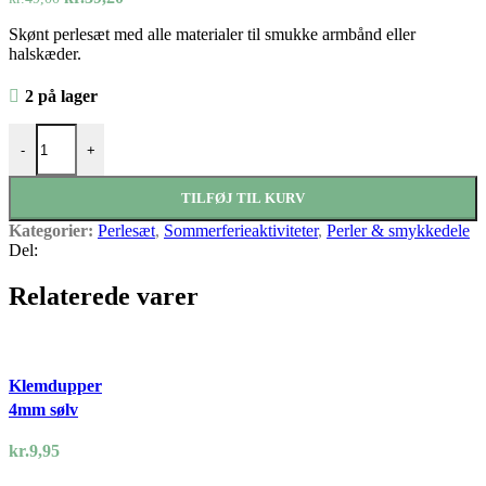
oprindelige
aktuelle
Skønt perlesæt med alle materialer til smukke armbånd eller
pris
pris
halskæder.
var:
er:
kr.49,00.
kr.39,20.
2 på lager
Perlesæt Ispind antal
-
+
TILFØJ TIL KURV
Kategorier:
Perlesæt
,
Sommerferieaktiviteter
,
Perler & smykkedele
Del:
Relaterede varer
Klemdupper
4mm sølv
kr.
9,95