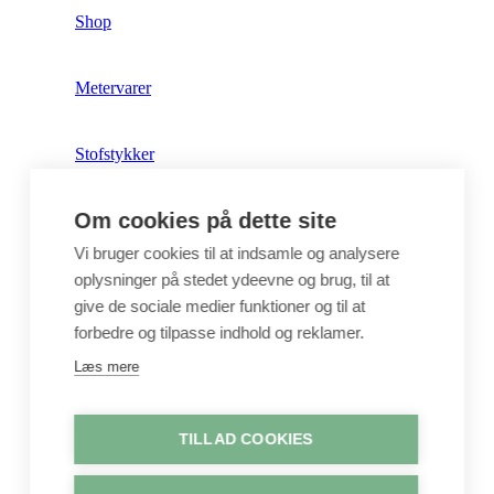
Shop
Metervarer
Stofstykker
Om cookies på dette site
Puder
Vi bruger cookies til at indsamle og analysere
oplysninger på stedet ydeevne og brug, til at
Unika
give de sociale medier funktioner og til at
forbedre og tilpasse indhold og reklamer.
Crepepapir
Læs mere
Hobby
TILLAD COOKIES
Log ind / Opret konto