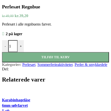
oprindelige
kr.49,00.
aktuelle
kr.39,20.
Perlesæt Regnbue
pris
pris
var:
er:
Den
Den
kr.99,00.
kr.79,20.
kr.
39,20
kr.
49,00
oprindelige
aktuelle
Perlesæt i alle regnbuens farver.
pris
pris
var:
er:
kr.49,00.
kr.39,20.
2 på lager
Perlesæt Regnbue antal
-
+
TILFØJ TIL KURV
Kategorier:
Perlesæt
,
Sommerferieaktiviteter
,
Perler & smykkedele
Del:
Relaterede varer
Karabinhagelåse
6mm sølvfarvet
5 stk