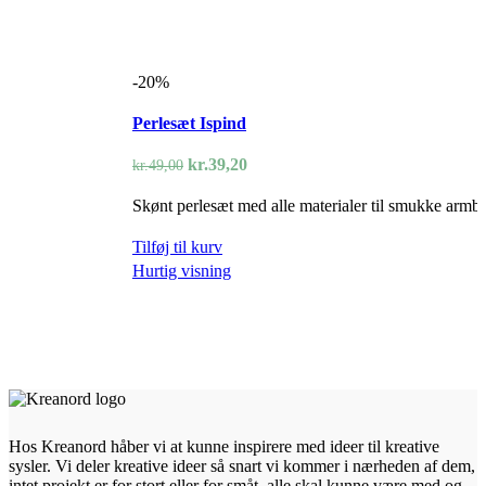
-20%
Perlesæt Ispind
Den
Den
kr.
39,20
kr.
49,00
oprindelige
aktuelle
Skønt perlesæt med alle materialer til smukke armbå
pris
pris
var:
er:
Tilføj til kurv
kr.49,00.
kr.39,20.
Hurtig visning
Hos Kreanord håber vi at kunne inspirere med ideer til kreative
sysler. Vi deler kreative ideer så snart vi kommer i nærheden af dem,
intet projekt er for stort eller for småt, alle skal kunne være med og