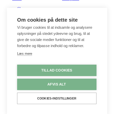
Shop
Om cookies på dette site
Metervarer
Vi bruger cookies til at indsamle og analysere
oplysninger på stedet ydeevne og brug, til at
Stofstykker
give de sociale medier funktioner og til at
forbedre og tilpasse indhold og reklamer.
Læs mere
Puder
Unika
TILLAD COOKIES
AFVIS ALT
Crepepapir
COOKIES-INDSTILLINGER
Hobby