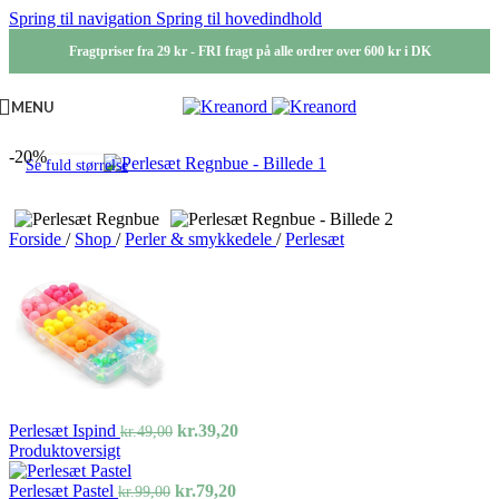
Spring til navigation
Spring til hovedindhold
Fragtpriser fra 29 kr - FRI fragt på alle ordrer over 600 kr i DK
MENU
-20%
Se fuld størrelse
Forside
/
Shop
/
Perler & smykkedele
/
Perlesæt
Den
Den
Perlesæt Ispind
kr.
39,20
kr.
49,00
oprindelige
aktuelle
Produktoversigt
pris
pris
Den
var:
Den
er:
Perlesæt Pastel
kr.
79,20
kr.
99,00