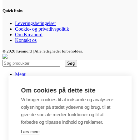
Quick links
Leveringsbetingelser
Cookie- og privatlivspolitik
Om Kreanord
Kontakt os
© 2026 Kreanord | Alle rettigheder forbeholdes.
Søg
Menu
Kategorier
Om cookies på dette site
Metervarer – Stofstykker
Sytilbehør
Vi bruger cookies til at indsamle og analysere
Pedari æsker
oplysninger på stedet ydeevne og brug, til at
Bøger og Mønstre
Crepepapir & Karton
give de sociale medier funktioner og til at
DIY Kits
forbedre og tilpasse indhold og reklamer.
Hobbyartikler
Interiør / Puder
Læs mere
Unika / Accessories