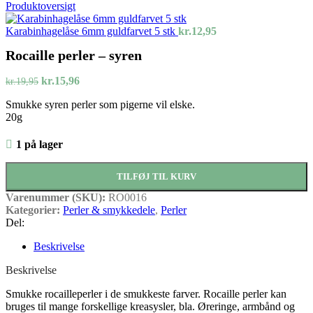
oprindelige
aktuelle
Produktoversigt
pris
pris
var:
er:
Karabinhagelåse 6mm guldfarvet 5 stk
kr.
12,95
kr.19,95.
kr.15,96.
Rocaille perler – syren
Den
Den
kr.
15,96
kr.
19,95
oprindelige
aktuelle
Smukke syren perler som pigerne vil elske.
pris
pris
20g
var:
er:
kr.19,95.
kr.15,96.
1 på lager
TILFØJ TIL KURV
Varenummer (SKU):
RO0016
Kategorier:
Perler & smykkedele
,
Perler
Del:
Beskrivelse
Beskrivelse
Smukke rocailleperler i de smukkeste farver. Rocaille perler kan
bruges til mange forskellige kreasysler, bla. Øreringe, armbånd og