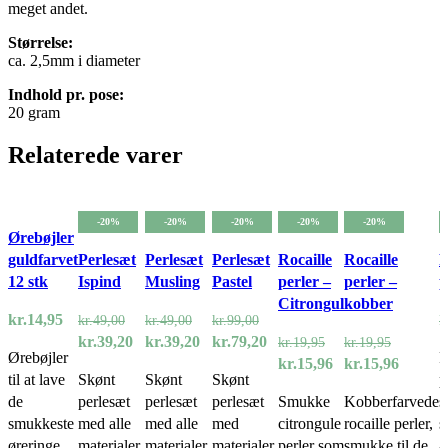
meget andet.
Størrelse:
ca. 2,5mm i diameter
Indhold pr. pose:
20 gram
Relaterede varer
-20%
-20%
-20%
-20%
-20%
Ørebøjler
guldfarvet
Perlesæt
Perlesæt
Perlesæt
Rocaille
Rocaille
R
12 stk
Ispind
Musling
Pastel
perler –
perler –
p
Citrongul
kobber
kr.
14,95
kr.
49,00
kr.
49,00
kr.
99,00
k
Den
Den
Den
Den
Den
Den
kr.
39,20
kr.
39,20
kr.
79,20
kr.
19,95
kr.
19,95
Ørebøjler
F
oprindelige
aktuelle
oprindelige
aktuelle
oprindelige
aktuelle
Den
Den
Den
Den
kr.
15,96
kr.
15,96
til at lave
Skønt
Skønt
Skønt
p
pris
pris
pris
pris
pris
pris
oprindelige
aktuelle
oprindelige
aktuell
de
perlesæt
perlesæt
perlesæt
Smukke
Kobberfarvede
s
var:
er:
var:
er:
var:
er:
pris
pris
pris
pris
smukkeste
med alle
med alle
med
citrongule
rocaille perler,
s
kr.49,00.
kr.39,20.
kr.49,00.
kr.39,20.
kr.99,00.
kr.79,20.
var:
er:
var:
er:
øreringe.
materialer
materialer
materialer
perler som
smukke til de
a