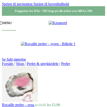
Spring til navigation
Spring til hovedindhold
Fragtpriser fra 29 kr - FRI fragt på alle ordrer over 600 kr i DK
MENU
-20%
Se fuld størrelse
Forside
/
Shop
/
Perler & smykkedele
/
Perler
Den
Den
Rocaille perler – rosa
kr.
15,96
kr.
19,95