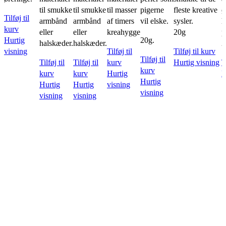
kr.19,95.
kr.15,96.
kr.19,95.
kr.15,9
til smukke
til smukke
til masser
pigerne
fleste kreative
ø
Tilføj til
armbånd
armbånd
af timers
vil elske.
sysler.
h
kurv
eller
eller
kreahygge
20g
p
Hurtig
20g.
halskæder.
halskæder.
2
visning
Tilføj til
Tilføj til kurv
Tilføj til
Tilføj til
Tilføj til
kurv
Hurtig visning
T
kurv
kurv
kurv
Hurtig
H
Hurtig
Hurtig
Hurtig
visning
visning
visning
visning