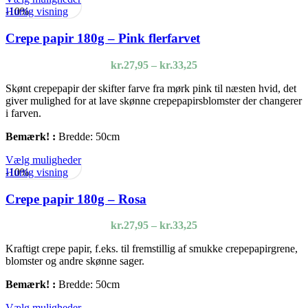
vare
Hurtig visning
-10%
har
flere
Crepe papir 180g – Pink flerfarvet
varianter.
Mulighederne
Prisinterval:
kr.
27,95
–
kr.
33,25
kan
kr.27,95
vælges
Skønt crepepapir der skifter farve fra mørk pink til næsten hvid, det
til
på
giver mulighed for at lave skønne crepepapirsblomster der changerer
kr.33,25
varesiden
i farven.
Bemærk! :
Bredde: 50cm
Dette
Vælg muligheder
vare
Hurtig visning
-10%
har
flere
Crepe papir 180g – Rosa
varianter.
Mulighederne
Prisinterval:
kr.
27,95
–
kr.
33,25
kan
kr.27,95
vælges
Kraftigt crepe papir, f.eks. til fremstillig af smukke crepepapirgrene,
til
på
blomster og andre skønne sager.
kr.33,25
varesiden
Bemærk! :
Bredde: 50cm
Dette
Vælg muligheder