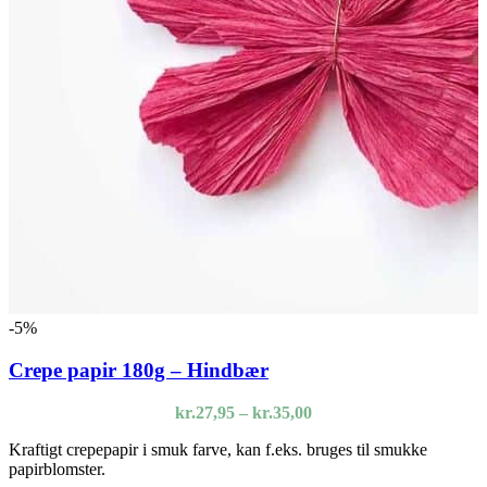
-5%
Crepe papir 180g – Hindbær
Prisinterval:
kr.
27,95
–
kr.
35,00
kr.27,95
Kraftigt crepepapir i smuk farve, kan f.eks. bruges til smukke
til
papirblomster.
kr.35,00