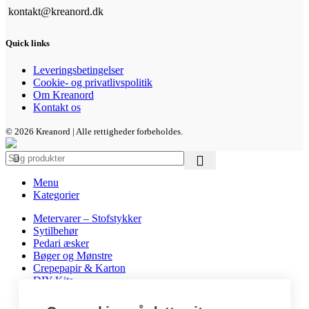
kontakt@kreanord.dk
Quick links
Leveringsbetingelser
Cookie- og privatlivspolitik
Om Kreanord
Kontakt os
© 2026 Kreanord | Alle rettigheder forbeholdes.
Menu
Kategorier
Metervarer – Stofstykker
Sytilbehør
Pedari æsker
Bøger og Mønstre
Crepepapir & Karton
DIY Kits
Hobbyartikler
Interiør / Puder