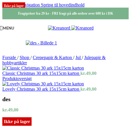
Spring til navigation
Spring til hovedindhold
Ikke på lager
Fragtpriser fra 29 kr - FRI fragt på alle ordrer over 600 kr i DK
MENU
Forside
/
Shop
/
Crepepapir & Karton
/
Jul
/
Julepapir &
hobbyartikler
Classic Christmas 30 ark 15x15cm karton
kr.
49,00
Produktoversigt
Lovely Christmas 30 ark 15x15cm karton
kr.
49,00
des
kr.
49,00
Ikke på lager