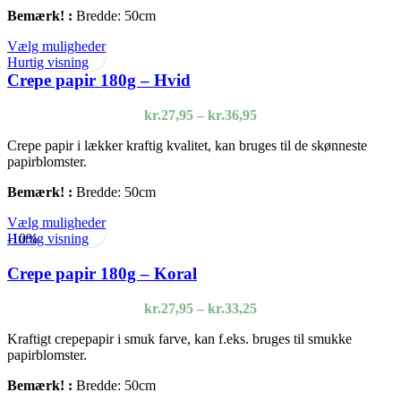
Bemærk! :
Bredde: 50cm
Dette
Vælg muligheder
vare
Hurtig visning
har
Crepe papir 180g – Hvid
flere
varianter.
Prisinterval:
kr.
27,95
–
kr.
36,95
Mulighederne
kr.27,95
kan
Crepe papir i lækker kraftig kvalitet, kan bruges til de skønneste
til
vælges
papirblomster.
kr.36,95
på
varesiden
Bemærk! :
Bredde: 50cm
Dette
Vælg muligheder
vare
Hurtig visning
-10%
har
flere
Crepe papir 180g – Koral
varianter.
Mulighederne
Prisinterval:
kr.
27,95
–
kr.
33,25
kan
kr.27,95
vælges
Kraftigt crepepapir i smuk farve, kan f.eks. bruges til smukke
til
på
papirblomster.
kr.33,25
varesiden
Bemærk! :
Bredde: 50cm