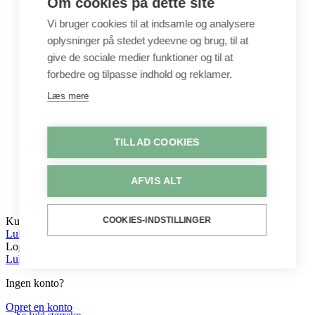
Om cookies på dette site
Unika / Accessories
Garn
Vi bruger cookies til at indsamle og analysere
Perler & smykkedele
oplysninger på stedet ydeevne og brug, til at
Tegne & maleartikler
give de sociale medier funktioner og til at
Gavekort
Byggesæt
forbedre og tilpasse indhold og reklamer.
Leg
Læs mere
Shop
Metervarer
Stofstykker
TILLAD COOKIES
Puder
Unika
Crepepapir
AFVIS ALT
Hobby
Log ind / Opret konto
COOKIES-INDSTILLINGER
Kurv
Luk
Log ind
Luk
Ingen konto?
Opret en konto