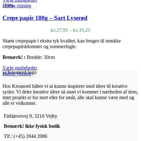
vare
Hurtig visning
-20%
har
flere
Crepe papir 180g – Sart Lyserød
varianter.
Mulighederne
Prisinterval:
kr.
27,95
–
kr.
33,25
kan
kr.27,95
vælges
Skønt crepepapir i ekstra tyk kvalitet, kan bruges til smukke
til
på
crepepapirsblomster og sommerfugle.
kr.33,25
varesiden
Bemærk! :
Bredde: 50cm
Dette
Vælg muligheder
vare
Hurtig visning
har
flere
Hos Kreanord håber vi at kunne inspirere med ideer til kreative
varianter.
sysler. Vi deler kreative ideer så snart vi kommer i nærheden af dem,
Mulighederne
intet projekt er for stort eller for småt, alle skal kunne være med og
kan
alle er velkomne.
vælges
på
Firkløvervej 9, 3210 Vejby
varesiden
Bemærk! ikke fysisk butik
Tlf.: (+45) 2844 2086