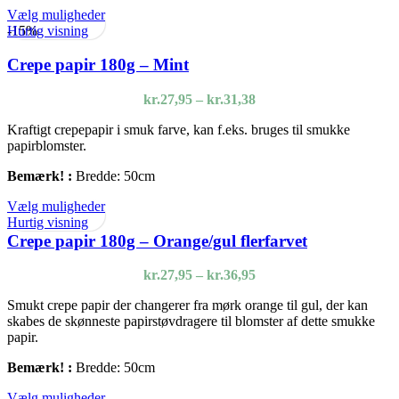
Dette
Vælg muligheder
vare
Hurtig visning
-15%
har
flere
Crepe papir 180g – Mint
varianter.
Mulighederne
Prisinterval:
kr.
27,95
–
kr.
31,38
kan
kr.27,95
vælges
Kraftigt crepepapir i smuk farve, kan f.eks. bruges til smukke
til
på
papirblomster.
kr.31,38
varesiden
Bemærk! :
Bredde: 50cm
Dette
Vælg muligheder
vare
Hurtig visning
har
Crepe papir 180g – Orange/gul flerfarvet
flere
varianter.
Prisinterval:
kr.
27,95
–
kr.
36,95
Mulighederne
kr.27,95
kan
Smukt crepe papir der changerer fra mørk orange til gul, der kan
til
vælges
skabes de skønneste papirstøvdragere til blomster af dette smukke
kr.36,95
på
papir.
varesiden
Bemærk! :
Bredde: 50cm
Dette
Vælg muligheder