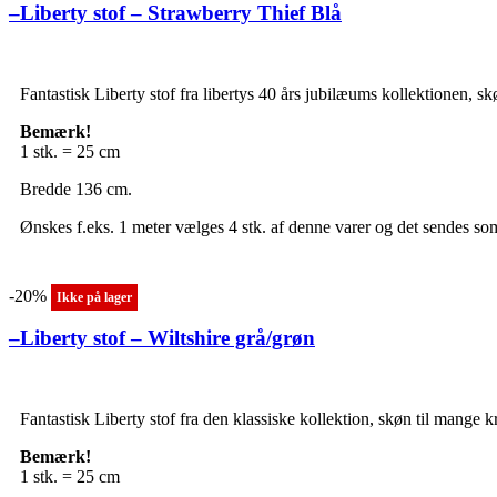
–Liberty stof – Strawberry Thief Blå
Fantastisk Liberty stof fra libertys 40 års jubilæums kollektionen, sk
Bemærk!
1 stk. = 25 cm
Bredde 136 cm.
Ønskes f.eks. 1 meter vælges 4 stk. af denne varer og det sendes som
-20%
Ikke på lager
–Liberty stof – Wiltshire grå/grøn
Fantastisk Liberty stof fra den klassiske kollektion, skøn til mange k
Bemærk!
1 stk. = 25 cm