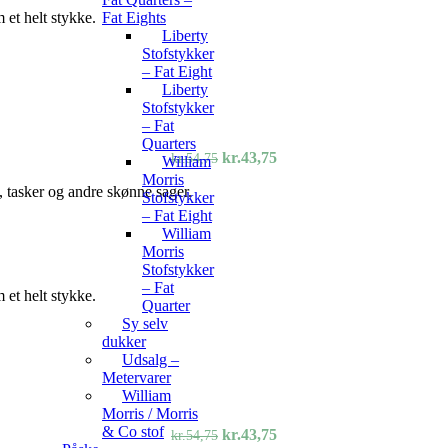
Fat Eights
 et helt stykke.
Liberty
Stofstykker
– Fat Eight
Liberty
Stofstykker
– Fat
Quarters
Den
Den
kr.
43,75
kr.
54,75
William
oprindelige
aktuelle
Morris
, tasker og andre skønne sager.
pris
pris
Stofstykker
var:
er:
– Fat Eight
kr.54,75.
kr.43,75.
William
Morris
Stofstykker
– Fat
 et helt stykke.
Quarter
Sy selv
dukker
Udsalg –
Metervarer
William
Morris / Morris
& Co stof
Den
Den
kr.
43,75
kr.
54,75