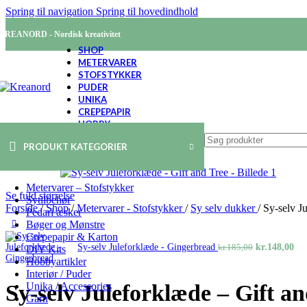
Spring til navigation
Spring til hovedindhold
KREANORD - Nordisk kreativitet
SHOP
METERVARER
STOFSTYKKER
PUDER
UNIKA
CREPEPAPIR
HOBBY
PRODUKT KATEGORIER
-20%
Metervarer – Stofstykker
Se fuld størrelse
Sytilbehør
Forside
/
Shop
/
Metervarer - Stofstykker
/
Sy selv dukker
/
Sy-selv J
Pedari æsker
Bøger og Mønstre
Crepepapir & Karton
Den
De
Sy-selv Juleforklæde - Gingerbread
kr.
148,00
kr.
185,00
DIY Kits
oprindelige
akt
Hobbyartikler
pris
pri
Interiør / Puder
var:
er:
Sy-selv Juleforklæde – Gift an
Unika / Accessories
kr.185,00.
kr.
Garn