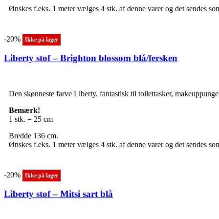
Ønskes f.eks. 1 meter vælges 4 stk. af denne varer og det sendes som
-20%
Ikke på lager
Liberty stof – Brighton blossom blå/fersken
Den skønneste farve Liberty, fantastisk til toilettasker, makeuppunge
Bemærk!
1 stk. = 25 cm
Bredde 136 cm.
Ønskes f.eks. 1 meter vælges 4 stk. af denne varer og det sendes som
-20%
Ikke på lager
Liberty stof – Mitsi sart blå