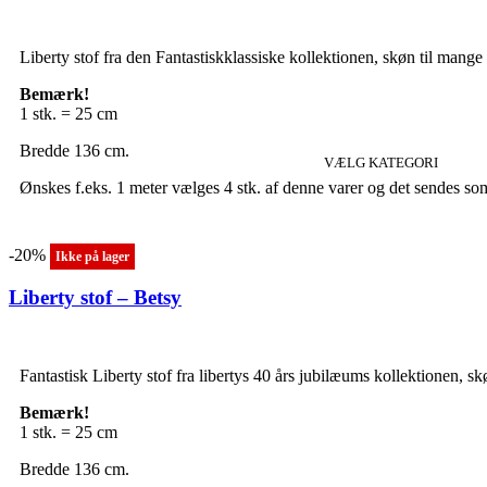
Liberty stof fra den Fantastiskklassiske kollektionen, skøn til mange 
Bemærk!
1 stk. = 25 cm
Bredde 136 cm.
VÆLG KATEGORI
Ønskes f.eks. 1 meter vælges 4 stk. af denne varer og det sendes som
-20%
Ikke på lager
Liberty stof – Betsy
Fantastisk Liberty stof fra libertys 40 års jubilæums kollektionen, sk
Bemærk!
1 stk. = 25 cm
Bredde 136 cm.