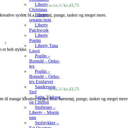
Liberty
Den
Den
kr.
43,75
kr.
54,75
Christmas
oprindelige
aktuelle
Liberty
kreative sysler, bl.a. børnetøj, punge, tasker og meget mere.
pris
pris
organic/gots
var:
er:
Liberty
kr.54,75.
kr.43,75.
Patchwork
Liberty
Poplin
Liberty Tana
 et helt stykke.
Lawn
Poplin –
Bomuld – Oeko-
tex
Poplin –
Bomuld – Oeko-
tex Ensfarvet
Sandersson
Den
Den
kr.
43,75
kr.
54,75
Stof
oprindelige
aktuelle
Satin, Viskose
øn til mange kreative sysler, bl.a. børnetøj, punge, tasker og meget mere
pris
pris
og Chiffon
var:
er:
Stofrester –
kr.54,75.
kr.43,75.
Liberty – Morris
mm
Stofstykker –
Fat Quarters –