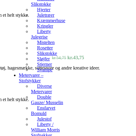
Slikstokke
Hjerter
Juletræer
 et helt stykke.
Kræmmerhuse
Kringler
Liberty
Julegrise
Mistelten
Rosetter
Slikstokke
Den
Den
kr.
43,75
kr.
54,75
Sløjfer
oprindelige
aktuelle
Stjerner
etøj, hagesmække, suttesnore og andre kreative ideer.
pris
pris
Svampe
var:
er:
Metervarer –
kr.54,75.
kr.43,75.
Stofstykker
Diverse
Metervarer
Double
 et helt stykke.
Gauze/ Musselin
Ensfarvet
Bomuld
Julestof
Liberty /
William Morris
Stofpakker