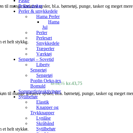
Påske
oprindelige
aktuelle
Pedari æsker
øn til mange kreative sysler, bl.a. børnetøj, punge, tasker og meget mere
pris
pris
Perler & smykkedele
var:
er:
Hama Perler
kr.54,75.
kr.43,75.
Hama
Jul
Perler
Perlesæt
 et helt stykke.
Smykkedele
Træperler
Værktøj
Sengetøj – Sovetid
Liberty
Sengetøj
Sengetøj
Poplin Oeko-tex
Den
Den
kr.
43,75
kr.
54,75
Bomuld
oprindelige
aktuelle
Sommerferieaktiviteter
køn til mange kreative sysler, bl.a. børnetøj, punge, tasker og meget me
pris
pris
Sytilbehør
var:
er:
Elastik
kr.54,75.
kr.43,75.
Knapper og
Trykknapper
Lynlåse
Skråbånd
Sytilbehør
 et helt stykke.