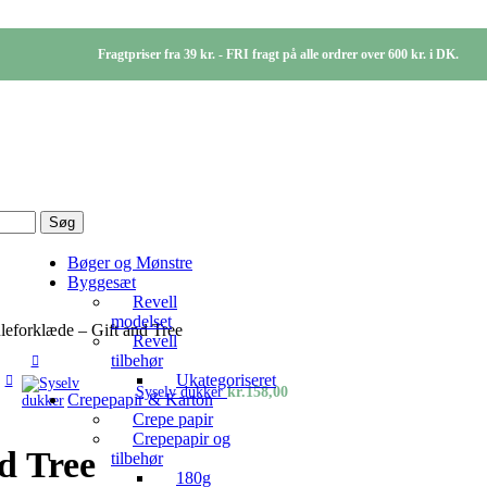
Fragtpriser fra 39 kr. - FRI fragt på alle ordrer over 600 kr. i DK.
Søg
Bøger og Mønstre
Byggesæt
Revell
modelset
uleforklæde – Gift and Tree
Revell
tilbehør
Ukategoriseret
n
Syselv dukker
kr.
158,00
Crepepapir & Karton
uelle
Crepe papir
s
Crepepapir og
d Tree
tilbehør
148,00.
180g