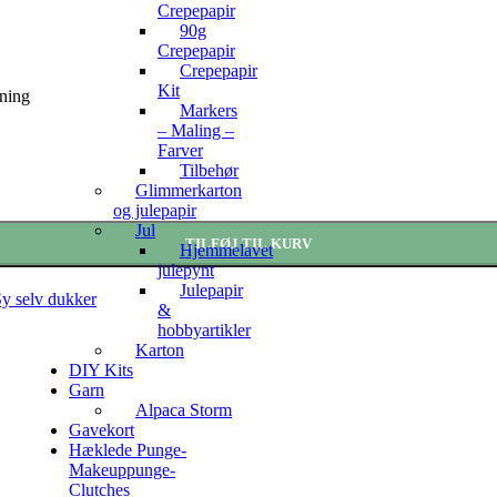
Crepepapir
90g
Crepepapir
Crepepapir
Kit
dning
Markers
– Maling –
Farver
Tilbehør
Glimmerkarton
og julepapir
Jul
TILFØJ TIL KURV
Hjemmelavet
julepynt
Julepapir
y selv dukker
&
hobbyartikler
Karton
DIY Kits
Garn
Alpaca Storm
Gavekort
Hæklede Punge-
Makeuppunge-
Clutches