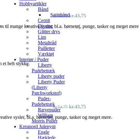
Hobbyartikler
Bånd
Satinbånd
Den
Den
kr.
43,75
kr.
54,75
Cernit
oprindelige
aktuelle
Diverse
øn til mange kreative sysler, bl.a. børnetøj, punge, tasker og meget mere
pris
pris
Glitter drys
var:
er:
Lim
kr.54,75.
kr.43,75.
Metaltråd
Pailletter
Værktøj
Interiør / Puder
 et helt stykke.
Liberty
Pudebetræk
Liberty puder
Liberty Puder
(Liberty
Patchworkstof)
Puder-
Pudebetræk
Den
Den
kr.
43,75
kr.
54,75
Rævepuder
oprindelige
aktuelle
William
reative sysler, bl.a. børnetøj, punge, tasker og meget mere.
pris
pris
Morris Puder
var:
er:
Kreanord Julepynt
kr.54,75.
kr.43,75.
Engle
Hæklede