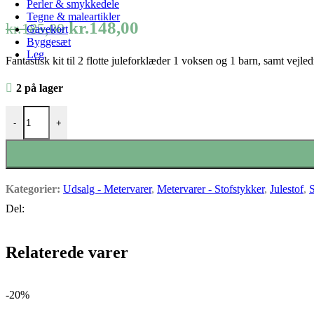
Perler & smykkedele
Tegne & maleartikler
Den
Den
kr.
148,00
kr.
185,00
Gavekort
Byggesæt
oprindelige
aktuelle
Leg
Fantastisk kit til 2 flotte juleforklæder 1 voksen og 1 barn, samt vejle
pris
pris
var:
er:
2 på lager
kr.185,00.
kr.148,00.
Sy-selv Juleforklæde - Gift and Tree antal
-
+
Kategorier:
Udsalg - Metervarer
,
Metervarer - Stofstykker
,
Julestof
,
S
Del:
Relaterede varer
-20%