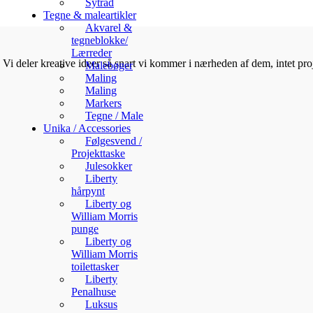
Sytråd
Tegne & maleartikler
Akvarel &
tegneblokke/
Lærreder
Vi deler kreative ideer så snart vi kommer i nærheden af dem, intet proje
Malebøger
Maling
Maling
Markers
Tegne / Male
Unika / Accessories
Følgesvend /
Projekttaske
Julesokker
Liberty
hårpynt
Liberty og
William Morris
punge
Liberty og
William Morris
toilettasker
Liberty
Penalhuse
Luksus