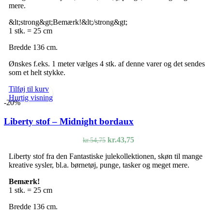
mere.
kr.54,75.
kr.43,75.
&lt;strong&gt;Bemærk!&lt;/strong&gt;
1 stk. = 25 cm
Bredde 136 cm.
Ønskes f.eks. 1 meter vælges 4 stk. af denne varer og det sendes
som et helt stykke.
Tilføj til kurv
Hurtig visning
-20%
Liberty stof – Midnight bordaux
Den
Den
kr.
43,75
kr.
54,75
oprindelige
aktuelle
Liberty stof fra den Fantastiske julekollektionen, skøn til mange
pris
pris
kreative sysler, bl.a. børnetøj, punge, tasker og meget mere.
var:
er:
kr.54,75.
kr.43,75.
Bemærk!
1 stk. = 25 cm
Bredde 136 cm.