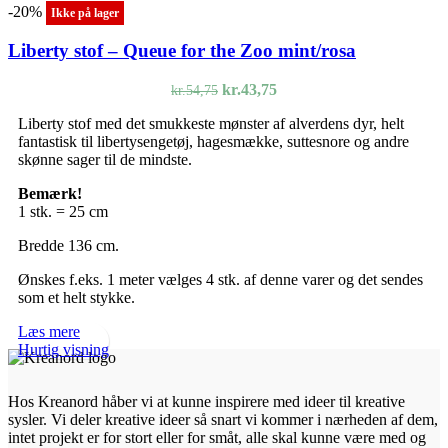
-20%
Ikke på lager
Liberty stof – Queue for the Zoo mint/rosa
Den
Den
kr.
43,75
kr.
54,75
oprindelige
aktuelle
Liberty stof med det smukkeste mønster af alverdens dyr, helt
pris
pris
fantastisk til libertysengetøj, hagesmække, suttesnore og andre
var:
er:
skønne sager til de mindste.
kr.54,75.
kr.43,75.
Bemærk!
1 stk. = 25 cm
Bredde 136 cm.
Ønskes f.eks. 1 meter vælges 4 stk. af denne varer og det sendes
som et helt stykke.
Læs mere
Hurtig visning
Hos Kreanord håber vi at kunne inspirere med ideer til kreative
sysler. Vi deler kreative ideer så snart vi kommer i nærheden af dem,
intet projekt er for stort eller for småt, alle skal kunne være med og