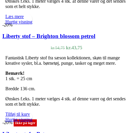
Ønskes f.eks. 1 meter vælges 4 stk. af denne varer og det sendes
som et helt stykke.
Læs mere
Hurtig visning
-20%
Liberty stof – Brighton blossom petrol
Den
Den
kr.
43,75
kr.
54,75
oprindelige
aktuelle
Fantastisk Liberty stof fra sæson kollektionen, skøn til mange
pris
pris
kreative sysler, bl.a. børnetøj, punge, tasker og meget mere.
var:
er:
kr.54,75.
kr.43,75.
Bemærk!
1 stk. = 25 cm
Bredde 136 cm.
Ønskes f.eks. 1 meter vælges 4 stk. af denne varer og det sendes
som et helt stykke.
Tilføj til kurv
Hurtig visning
-20%
Ikke på lager