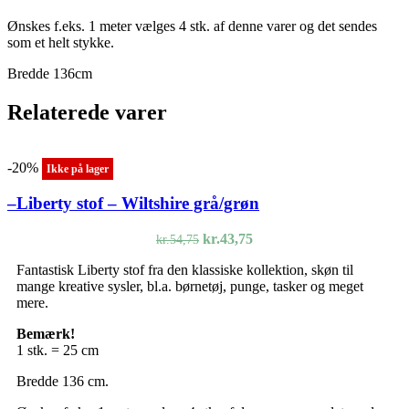
Ønskes f.eks. 1 meter vælges 4 stk. af denne varer og det sendes
som et helt stykke.
Bredde 136cm
Relaterede varer
-20%
Ikke på lager
–Liberty stof – Wiltshire grå/grøn
Den
Den
kr.
43,75
kr.
54,75
oprindelige
aktuelle
Fantastisk Liberty stof fra den klassiske kollektion, skøn til
pris
pris
mange kreative sysler, bl.a. børnetøj, punge, tasker og meget
var:
er:
mere.
kr.54,75.
kr.43,75.
Bemærk!
1 stk. = 25 cm
Bredde 136 cm.