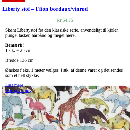
Liberty stof – Ffion bordaux/vinrød
kr.
54,75
Skønt Libertystof fra den klassiske serie, anvendeligt til kjoler,
punge, tasker, hårbånd og meget mere.
Bemærk!
1 stk. = 25 cm
Bredde 136 cm.
Ønskes f.eks. 1 meter vælges 4 stk. af denne varer og det sendes
som et helt stykke.
Læs mere
Hurtig visning