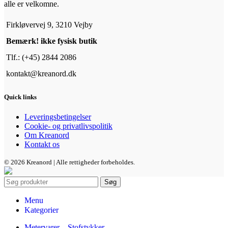
alle er velkomne.
Firkløvervej 9, 3210 Vejby
Bemærk! ikke fysisk butik
Tlf.: (+45) 2844 2086
kontakt@kreanord.dk
Quick links
Leveringsbetingelser
Cookie- og privatlivspolitik
Om Kreanord
Kontakt os
© 2026 Kreanord | Alle rettigheder forbeholdes.
Søg
Menu
Kategorier
Metervarer – Stofstykker