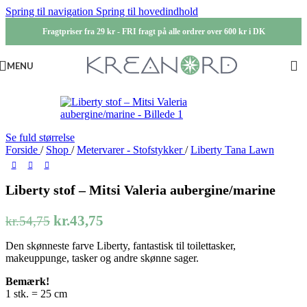
Spring til navigation
Spring til hovedindhold
Fragtpriser fra 29 kr - FRI fragt på alle ordrer over 600 kr i DK
MENU
-20%
Se fuld størrelse
Forside
/
Shop
/
Metervarer - Stofstykker
/
Liberty Tana Lawn
Liberty stof – Mitsi Valeria aubergine/marine
Den
Den
kr.
43,75
kr.
54,75
oprindelige
aktuelle
Den skønneste farve Liberty, fantastisk til toilettasker,
pris
pris
makeuppunge, tasker og andre skønne sager.
var:
er:
Bemærk!
kr.54,75.
kr.43,75.
1 stk. = 25 cm