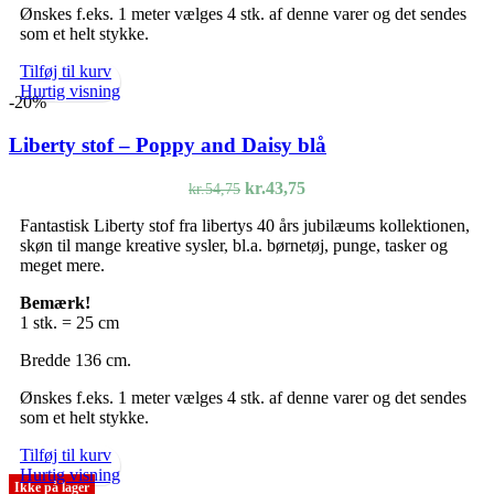
Ønskes f.eks. 1 meter vælges 4 stk. af denne varer og det sendes
som et helt stykke.
Tilføj til kurv
Hurtig visning
-20%
Liberty stof – Poppy and Daisy blå
Den
Den
kr.
43,75
kr.
54,75
oprindelige
aktuelle
Fantastisk Liberty stof fra libertys 40 års jubilæums kollektionen,
pris
pris
skøn til mange kreative sysler, bl.a. børnetøj, punge, tasker og
var:
er:
meget mere.
kr.54,75.
kr.43,75.
Bemærk!
1 stk. = 25 cm
Bredde 136 cm.
Ønskes f.eks. 1 meter vælges 4 stk. af denne varer og det sendes
som et helt stykke.
Tilføj til kurv
Hurtig visning
Ikke på lager