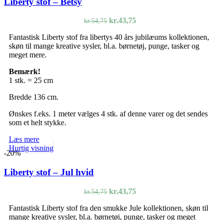
Liberty stof – Betsy
Den
Den
kr.
43,75
kr.
54,75
oprindelige
aktuelle
Fantastisk Liberty stof fra libertys 40 års jubilæums kollektionen,
pris
pris
skøn til mange kreative sysler, bl.a. børnetøj, punge, tasker og
var:
er:
meget mere.
kr.54,75.
kr.43,75.
Bemærk!
1 stk. = 25 cm
Bredde 136 cm.
Ønskes f.eks. 1 meter vælges 4 stk. af denne varer og det sendes
som et helt stykke.
Læs mere
Hurtig visning
-20%
Liberty stof – Jul hvid
Den
Den
kr.
43,75
kr.
54,75
oprindelige
aktuelle
Fantastisk Liberty stof fra den smukke Jule kollektionen, skøn til
pris
pris
mange kreative sysler, bl.a. børnetøj, punge, tasker og meget
var:
er: