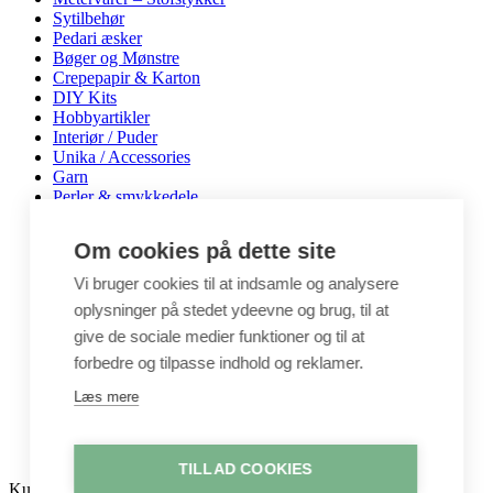
Sytilbehør
Pedari æsker
Bøger og Mønstre
Crepepapir & Karton
DIY Kits
Hobbyartikler
Interiør / Puder
Unika / Accessories
Garn
Perler & smykkedele
Tegne & maleartikler
Gavekort
Om cookies på dette site
Byggesæt
Leg
Vi bruger cookies til at indsamle og analysere
oplysninger på stedet ydeevne og brug, til at
Shop
Metervarer
give de sociale medier funktioner og til at
Stofstykker
forbedre og tilpasse indhold og reklamer.
Puder
Unika
Læs mere
Crepepapir
Hobby
Log ind / Opret konto
TILLAD COOKIES
Kurv