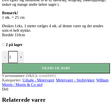
tasker og mange andre lækre sager i.
Bemærk!
1 stk. = 25 cm
Ønskes f.eks. 1 meter vælges 4 stk. af denne varer og det sendes
som et helt stykke.
Bredde 110cm
2 på lager
Acanthus Blomme antal
-
+
TILFØJ TIL KURV
Varenummer (SKU):
wms00001
Kategorier:
Udsalg - Metervarer
,
Metervarer - Stofstykker
,
William
Morris / Morris & Co stof
Del:
Relaterede varer