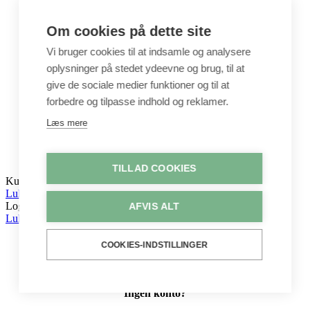
Tegne & maleartikler
Gavekort
Om cookies på dette site
Byggesæt
Leg
Vi bruger cookies til at indsamle og analysere
oplysninger på stedet ydeevne og brug, til at
Shop
Metervarer
give de sociale medier funktioner og til at
Stofstykker
forbedre og tilpasse indhold og reklamer.
Puder
Unika
Læs mere
Crepepapir
Hobby
Log ind / Opret konto
TILLAD COOKIES
Kurv
Luk
Log ind
AFVIS ALT
Luk
COOKIES-INDSTILLINGER
Ingen konto?