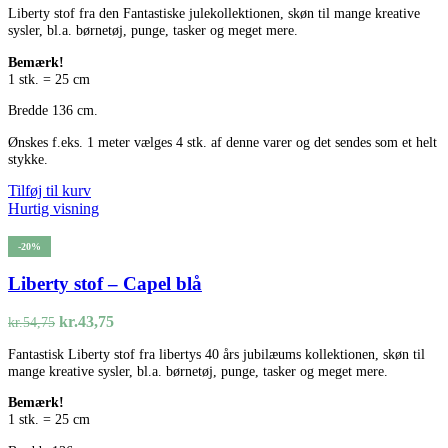
Liberty stof fra den Fantastiske julekollektionen, skøn til mange kreative
pris
pris
sysler, bl.a. børnetøj, punge, tasker og meget mere.
var:
er:
kr.54,75.
kr.43,75.
Bemærk!
1 stk. = 25 cm
Bredde 136 cm.
Ønskes f.eks. 1 meter vælges 4 stk. af denne varer og det sendes som et helt
stykke.
Tilføj til kurv
Hurtig visning
-20%
Liberty stof – Capel blå
Den
Den
kr.
43,75
kr.
54,75
oprindelige
aktuelle
Fantastisk Liberty stof fra libertys 40 års jubilæums kollektionen, skøn til
pris
pris
mange kreative sysler, bl.a. børnetøj, punge, tasker og meget mere.
var:
er:
kr.54,75.
kr.43,75.
Bemærk!
1 stk. = 25 cm