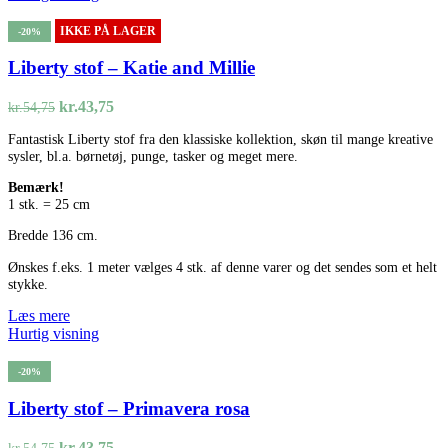
IKKE PÅ LAGER
-20%
Liberty stof – Katie and Millie
Den
Den
kr.
43,75
kr.
54,75
oprindelige
aktuelle
Fantastisk Liberty stof fra den klassiske kollektion, skøn til mange kreative
pris
pris
sysler, bl.a. børnetøj, punge, tasker og meget mere.
var:
er:
kr.54,75.
kr.43,75.
Bemærk!
1 stk. = 25 cm
Bredde 136 cm.
Ønskes f.eks. 1 meter vælges 4 stk. af denne varer og det sendes som et helt
stykke.
Læs mere
Hurtig visning
-20%
Liberty stof – Primavera rosa
Den
Den
kr.
43,75
kr.
54,75