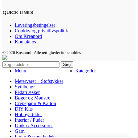
QUICK LINKS
Leveringsbetingelser
Cookie- og privatlivspolitik
Om Kreanord
Kontakt os
© 2026 Kreanord | Alle rettigheder forbeholdes.
Søg
Menu
Kategorier
Metervarer – Stofstykker
Sytilbehør
Pedari æsker
Bøger og Mønstre
Crepepapir & Karton
DIY Kits
Hobbyartikler
Interiør / Puder
Unika / Accessories
Garn
Perler & smykkedele