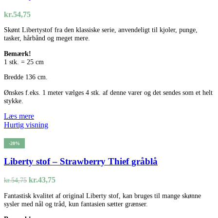
kr.
54,75
Skønt Libertystof fra den klassiske serie, anvendeligt til kjoler, punge,
tasker, hårbånd og meget mere.
Bemærk!
1 stk. = 25 cm
Bredde 136 cm.
Ønskes f.eks. 1 meter vælges 4 stk. af denne varer og det sendes som et helt
stykke.
Læs mere
Hurtig visning
-20%
Liberty stof – Strawberry Thief gråblå
Den
Den
kr.
43,75
kr.
54,75
oprindelige
aktuelle
Fantastisk kvalitet af original Liberty stof, kan bruges til mange skønne
pris
pris
sysler med nål og tråd, kun fantasien sætter grænser.
var:
er:
kr.54,75.
kr.43,75.