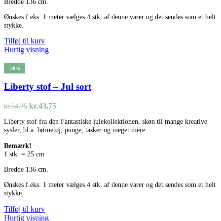
Bredde 136 cm.
Ønskes f.eks. 1 meter vælges 4 stk. af denne varer og det sendes som et helt
stykke.
Tilføj til kurv
Hurtig visning
-20%
Liberty stof – Jul sort
Den
Den
kr.
43,75
kr.
54,75
oprindelige
aktuelle
Liberty stof fra den Fantastiske julekollektionen, skøn til mange kreative
pris
pris
sysler, bl.a. børnetøj, punge, tasker og meget mere.
var:
er:
kr.54,75.
kr.43,75.
Bemærk!
1 stk. = 25 cm
Bredde 136 cm.
Ønskes f.eks. 1 meter vælges 4 stk. af denne varer og det sendes som et helt
stykke.
Tilføj til kurv
Hurtig visning