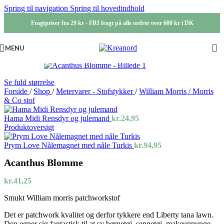
Spring til navigation
Spring til hovedindhold
Fragtpriser fra 29 kr - FRI fragt på alle ordrer over 600 kr i DK
MENU
Se fuld størrelse
Forside
/
Shop
/
Metervarer - Stofstykker
/
William Morris / Morris
& Co stof
Hama Midi Rensdyr og julemand
kr.
24,95
Produktoversigt
Prym Love Nålemagnet med nåle Turkis
kr.
94,95
Acanthus Blomme
kr.
41,25
Smukt William morris patchworkstof
Det er patchwork kvalitet og derfor tykkere end Liberty tana lawn.
Den egner sig fantastisk til at sy børnetøj, sengetøj, makeuppunge,