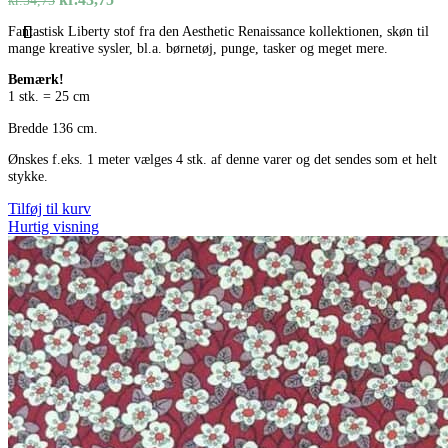
oprindelige
aktuelle
Fantastisk Liberty stof fra den Aesthetic Renaissance kollektionen, skøn til
pris
pris
mange kreative sysler, bl.a. børnetøj, punge, tasker og meget mere.
var:
er:
kr.54,75.
kr.43,75.
Bemærk!
1 stk. = 25 cm
Bredde 136 cm.
Ønskes f.eks. 1 meter vælges 4 stk. af denne varer og det sendes som et helt
stykke.
Tilføj til kurv
Hurtig visning