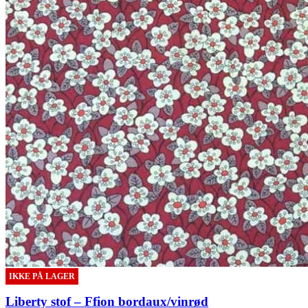
IKKE PÅ LAGER
Liberty stof – Ffion bordaux/vinrød