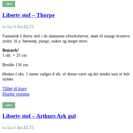
-20%
Liberty stof – Thorpe
Den
Den
kr.
43,75
kr.
54,75
oprindelige
aktuelle
Fantastisk Liberty stof i de skønneste efterårsfarver, skøn til mange kreative
pris
pris
sysler, bl.a. børnetøj, punge, tasker og meget mere.
var:
er:
kr.54,75.
kr.43,75.
Bemærk!
1 stk. = 25 cm
Bredde 136 cm.
Ønskes f.eks. 1 meter vælges 4 stk. af denne varer og det sendes som et helt
stykke.
Tilføj til kurv
Hurtig visning
-20%
Liberty stof – Arthurs Ark gul
Den
Den
kr.
43,75
kr.
54,75
oprindelige
aktuelle