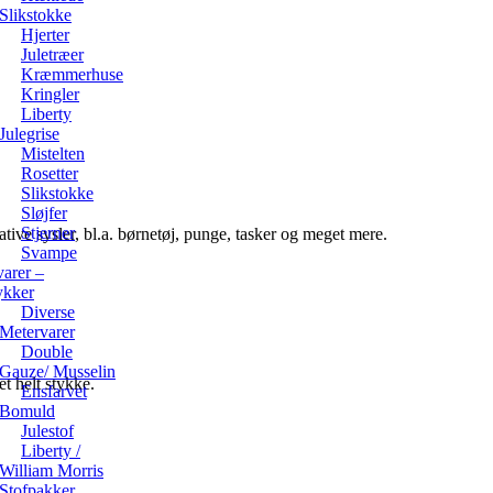
Slikstokke
Hjerter
Juletræer
Kræmmerhuse
Kringler
Liberty
Julegrise
Mistelten
Rosetter
Slikstokke
Sløjfer
Stjerner
ative sysler, bl.a. børnetøj, punge, tasker og meget mere.
Svampe
arer –
ykker
Diverse
Metervarer
Double
Gauze/ Musselin
t helt stykke.
Ensfarvet
Bomuld
Julestof
Liberty /
William Morris
Stofpakker