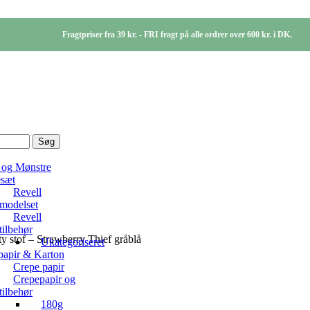
Fragtpriser fra 39 kr. - FRI fragt på alle ordrer over 600 kr. i DK.
Søg
 og Mønstre
sæt
Revell
modelset
Revell
tilbehør
ty stof – Strawberry Thief gråblå
Ukategoriseret
papir & Karton
Crepe papir
Crepepapir og
tilbehør
180g