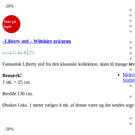
-20%
Ikke på
lager
–Liberty stof – Wiltshire grå/grøn
Den
Den
kr.
43,75
kr.
54,75
oprindelige
aktuelle
Fantastisk Liberty stof fra den klassiske kollektion, skøn til mange kre
pris
pris
var:
er:
Meterv
Bemærk!
kr.54,75.
kr.43,75.
Stofst
1 stk. = 25 cm
Bredde 136 cm.
Ønskes f.eks. 1 meter vælges 4 stk. af denne varer og det sendes som e
-20%