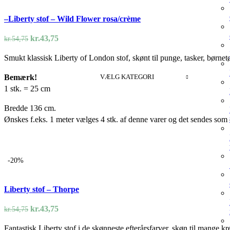
–Liberty stof – Wild Flower rosa/crème
Den
Den
kr.
43,75
kr.
54,75
oprindelige
aktuelle
Smukt klassisk Liberty of London stof, skønt til punge, tasker, børnet
pris
pris
var:
er:
VÆLG KATEGORI
Bemærk!
kr.54,75.
kr.43,75.
1 stk. = 25 cm
Bredde 136 cm.
Ønskes f.eks. 1 meter vælges 4 stk. af denne varer og det sendes som e
-20%
Liberty stof – Thorpe
Den
Den
kr.
43,75
kr.
54,75
oprindelige
aktuelle
Fantastisk Liberty stof i de skønneste efterårsfarver, skøn til mange kr