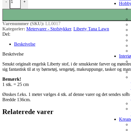
-
+
Hobbya
Varenummer (SKU):
LL0017
Kategorier:
Metervarer - Stofstykker
,
Liberty Tana Lawn
Del:
Beskrivelse
Beskrivelse
Interi
Smukt originalt engelsk Liberty stof, i de smukkeste farver og mønstre
sig fantastisk til at sy børnetøj, sengetøj, makeuppunge, tasker og man
Bemærk!
1 stk. = 25 cm
Ønskes f.eks. 1 meter vælges 4 stk. af denne varer og det sendes som e
Bredde 136cm.
Relaterede varer
Krean