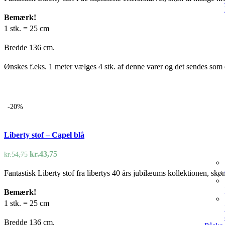
pris
pris
var:
er:
Bemærk!
kr.54,75.
kr.43,75.
1 stk. = 25 cm
Bredde 136 cm.
Ønskes f.eks. 1 meter vælges 4 stk. af denne varer og det sendes som e
-20%
Liberty stof – Capel blå
Den
Den
kr.
43,75
kr.
54,75
oprindelige
aktuelle
Fantastisk Liberty stof fra libertys 40 års jubilæums kollektionen, skø
pris
pris
var:
er:
Bemærk!
kr.54,75.
kr.43,75.
1 stk. = 25 cm
Bredde 136 cm.