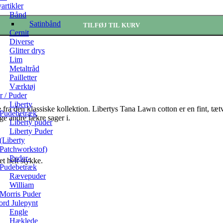
rtikler
Bånd
Satinbånd
TILFØJ TIL KURV
Cernit
Diverse
Glitter drys
Lim
Metaltråd
Pailletter
Værktøj
ør / Puder
Liberty
 fra den klassiske kollektion. Libertys Tana Lawn cotton er en fint, tæt
Pudebetræk
ge andre lækre sager i.
Liberty puder
Liberty Puder
(Liberty
Patchworkstof)
Puder-
t helt stykke.
Pudebetræk
Rævepuder
William
Morris Puder
ord Julepynt
Engle
Hæklede