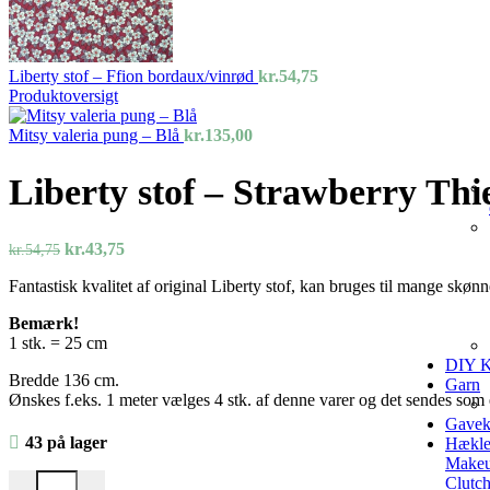
Liberty stof – Ffion bordaux/vinrød
kr.
54,75
Produktoversigt
Mitsy valeria pung – Blå
kr.
135,00
Liberty stof – Strawberry Thi
Den
Den
kr.
43,75
kr.
54,75
oprindelige
aktuelle
Fantastisk kvalitet af original Liberty stof, kan bruges til mange skøn
pris
pris
var:
er:
Bemærk!
kr.54,75.
kr.43,75.
1 stk. = 25 cm
DIY K
Bredde 136 cm.
Garn
Ønskes f.eks. 1 meter vælges 4 stk. af denne varer og det sendes som e
Gavek
43 på lager
Hækle
Makeu
Liberty stof – Strawberry Thief gråblå antal
Clutc