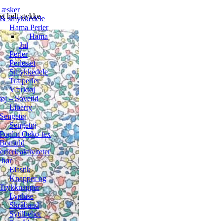
 æsker
t helt stykke.
r & smykkedele
Hama Perler
Hama
Jul
Perler
Perlesæt
Smykkedele
Træperler
Værktøj
øj – Sovetid
Liberty
Sengetøj
Sengetøj
Poplin Oeko-tex
Bomuld
ferieaktiviteter
ehør
Elastik
Knapper og
Trykknapper
Lynlåse
Skråbånd
Sytilbehør