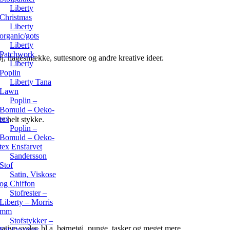
Liberty
Christmas
Liberty
organic/gots
Liberty
Patchwork
øj, hagesmække, suttesnore og andre kreative ideer.
Liberty
Poplin
Liberty Tana
Lawn
Poplin –
Bomuld – Oeko-
tex
t helt stykke.
Poplin –
Bomuld – Oeko-
tex Ensfarvet
Sandersson
Stof
Satin, Viskose
og Chiffon
Stofrester –
Liberty – Morris
mm
Stofstykker –
eative sysler, bl.a. børnetøj, punge, tasker og meget mere.
Fat Quarters –