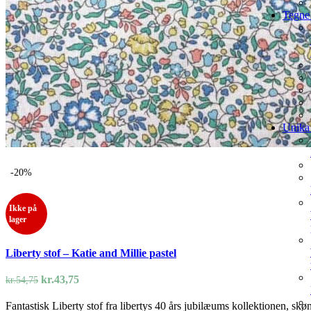
Tegne 
Unika 
-20%
Ikke på
lager
Liberty stof – Katie and Millie pastel
Den
Den
kr.
43,75
kr.
54,75
oprindelige
aktuelle
Fantastisk Liberty stof fra libertys 40 års jubilæums kollektionen, skø
pris
pris