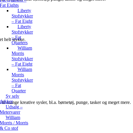
Fat Eights
Liberty
Stofstykker
– Fat Eight
Liberty
Stofstykker
– Fat
t helt stykke.
Quarters
William
Morris
Stofstykker
– Fat Eight
William
Morris
Stofstykker
– Fat
Quarter
Sy selv
dukker
n til mange kreative sysler, bl.a. børnetøj, punge, tasker og meget mere.
Udsalg –
Metervarer
William
Morris / Morris
& Co stof