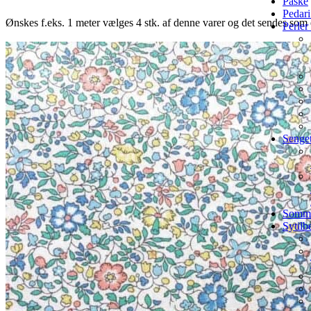
Påske
Pedari
Ønskes f.eks. 1 meter vælges 4 stk. af denne varer og det sendes som e
Perle
Senget
Sommer
Sytilb