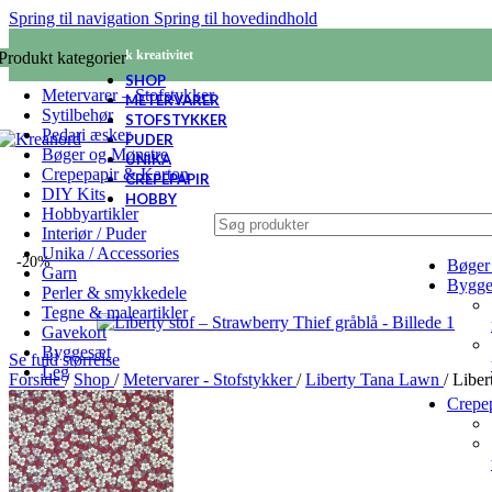
Spring til navigation
Spring til hovedindhold
KREANORD - Nordisk kreativitet
Produkt kategorier
SHOP
Metervarer – Stofstykker
METERVARER
Sytilbehør
STOFSTYKKER
Pedari æsker
PUDER
Bøger og Mønstre
UNIKA
Crepepapir & Karton
CREPEPAPIR
DIY Kits
HOBBY
Hobbyartikler
Interiør / Puder
Unika / Accessories
-20%
Bøger
Garn
Bygge
Perler & smykkedele
Tegne & maleartikler
Gavekort
Byggesæt
Se fuld størrelse
Leg
Forside
/
Shop
/
Metervarer - Stofstykker
/
Liberty Tana Lawn
/
Liber
Crepe