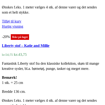
Ønskes f.eks. 1 meter vælges 4 stk. af denne varer og det sendes
som et helt stykke.
Tilføj til kurv
Hurtig visning
-20%
Ikke på lager
Liberty stof – Katie and Millie
Den
Den
kr.
43,75
kr.
54,75
oprindelige
aktuelle
Fantastisk Liberty stof fra den klassiske kollektion, skøn til mange
pris
pris
kreative sysler, bl.a. børnetøj, punge, tasker og meget mere.
var:
er:
kr.54,75.
kr.43,75.
Bemærk!
1 stk. = 25 cm
Bredde 136 cm.
Ønskes f.eks. 1 meter vælges 4 stk. af denne varer og det sendes