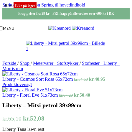
Spring til navigation
Spring til hovedindhold
-20%
Ikke på lager
Fragtpriser fra 29 kr - FRI fragt på alle ordrer over 600 kr i DK
MENU
Forside
/
Shop
/
Metervarer - Stofstykker
/
Stofrester - Liberty -
Morris mm
Den
Den
Liberty - Cosmos Sort Rosa 65x72cm
kr.
40,95
kr.
54,60
oprindelige
aktuelle
Produktoversigt
pris
pris
Den
var:
Den
er:
Liberty - Floral Eve 51x73cm
kr.
50,40
kr.
67,20
oprindelige
kr.54,60.
aktuelle
kr.40,95.
Liberty – Mitsi petrol 39x99cm
pris
pris
var:
er:
kr.67,20.
kr.50,40.
Den
Den
kr.
52,08
kr.
65,10
oprindelige
aktuelle
Liberty Tana lawn rest