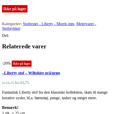
pris
pris
var:
er:
Ikke på lager
kr.65,10.
kr.52,08.
Kategorier:
Stofrester - Liberty - Morris mm
,
Metervarer -
Stofstykker
Del:
Relaterede varer
-20%
Ikke på lager
–Liberty stof – Wiltshire grå/grøn
Den
Den
kr.
43,75
kr.
54,75
oprindelige
aktuelle
Fantastisk Liberty stof fra den klassiske kollektion, skøn til mange
pris
pris
kreative sysler, bl.a. børnetøj, punge, tasker og meget mere.
var:
er:
kr.54,75.
kr.43,75.
Bemærk!
1 stk. = 25 cm