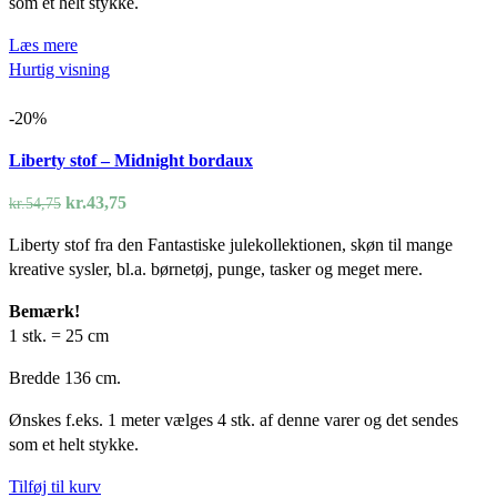
som et helt stykke.
Læs mere
Hurtig visning
-20%
Liberty stof – Midnight bordaux
Den
Den
kr.
43,75
kr.
54,75
oprindelige
aktuelle
Liberty stof fra den Fantastiske julekollektionen, skøn til mange
pris
pris
kreative sysler, bl.a. børnetøj, punge, tasker og meget mere.
var:
er:
kr.54,75.
kr.43,75.
Bemærk!
1 stk. = 25 cm
Bredde 136 cm.
Ønskes f.eks. 1 meter vælges 4 stk. af denne varer og det sendes
som et helt stykke.
Tilføj til kurv