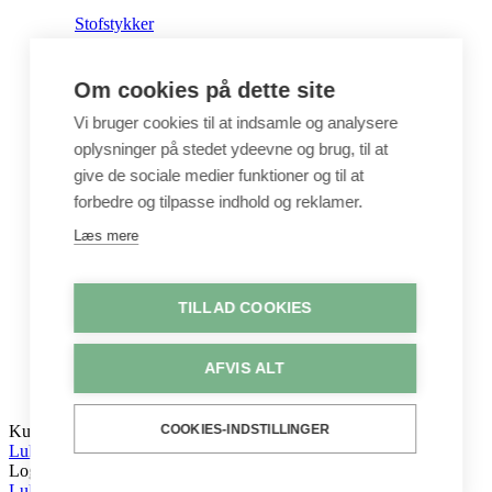
Stofstykker
Om cookies på dette site
Puder
Vi bruger cookies til at indsamle og analysere
oplysninger på stedet ydeevne og brug, til at
Unika
give de sociale medier funktioner og til at
forbedre og tilpasse indhold og reklamer.
Crepepapir
Læs mere
Hobby
TILLAD COOKIES
Log ind / Opret konto
AFVIS ALT
COOKIES-INDSTILLINGER
Kurv
Luk
Log ind
Luk