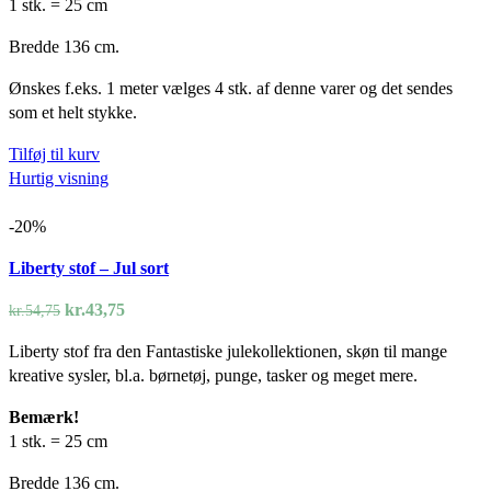
1 stk. = 25 cm
Bredde 136 cm.
Ønskes f.eks. 1 meter vælges 4 stk. af denne varer og det sendes
som et helt stykke.
Tilføj til kurv
Hurtig visning
-20%
Liberty stof – Jul sort
Den
Den
kr.
43,75
kr.
54,75
oprindelige
aktuelle
Liberty stof fra den Fantastiske julekollektionen, skøn til mange
pris
pris
kreative sysler, bl.a. børnetøj, punge, tasker og meget mere.
var:
er:
kr.54,75.
kr.43,75.
Bemærk!
1 stk. = 25 cm
Bredde 136 cm.