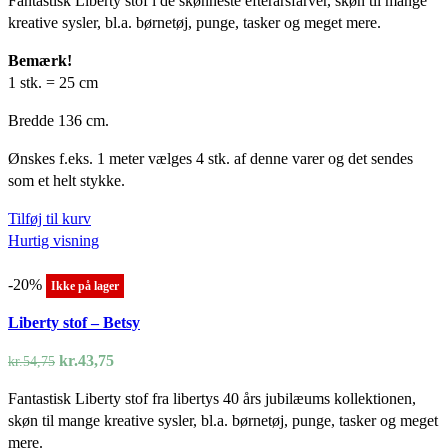
Fantastisk Liberty stof i de skønneste efterårsfarver, skøn til mange
pris
pris
kreative sysler, bl.a. børnetøj, punge, tasker og meget mere.
var:
er:
kr.54,75.
kr.43,75.
Bemærk!
1 stk. = 25 cm
Bredde 136 cm.
Ønskes f.eks. 1 meter vælges 4 stk. af denne varer og det sendes
som et helt stykke.
Tilføj til kurv
Hurtig visning
-20%
Ikke på lager
Liberty stof – Betsy
Den
Den
kr.
43,75
kr.
54,75
oprindelige
aktuelle
Fantastisk Liberty stof fra libertys 40 års jubilæums kollektionen,
pris
pris
skøn til mange kreative sysler, bl.a. børnetøj, punge, tasker og meget
var:
er:
mere.
kr.54,75.
kr.43,75.