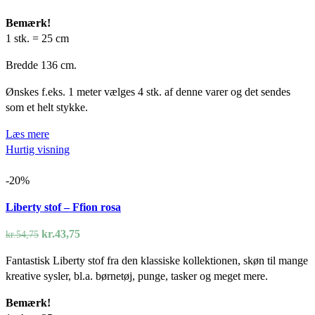
Bemærk!
1 stk. = 25 cm
Bredde 136 cm.
Ønskes f.eks. 1 meter vælges 4 stk. af denne varer og det sendes
som et helt stykke.
Læs mere
Hurtig visning
-20%
Liberty stof – Ffion rosa
Den
Den
kr.
43,75
kr.
54,75
oprindelige
aktuelle
Fantastisk Liberty stof fra den klassiske kollektionen, skøn til mange
pris
pris
kreative sysler, bl.a. børnetøj, punge, tasker og meget mere.
var:
er:
kr.54,75.
kr.43,75.
Bemærk!