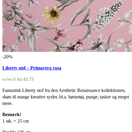
-20%
Liberty stof – Primavera rosa
Den
Den
kr.
43,75
kr.
54,75
oprindelige
aktuelle
Fantastisk Liberty stof fra den Aesthetic Renaissance kollektionen,
pris
pris
skøn til mange kreative sysler, bl.a. børnetøj, punge, tasker og meget
var:
er:
mere.
kr.54,75.
kr.43,75.
Bemærk!
1 stk. = 25 cm