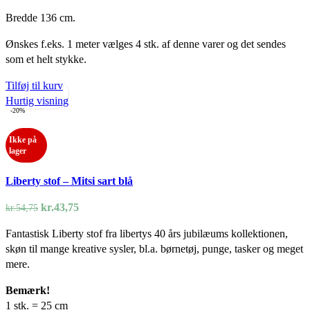
Bredde 136 cm.
Ønskes f.eks. 1 meter vælges 4 stk. af denne varer og det sendes
som et helt stykke.
Tilføj til kurv
Hurtig visning
-20%
Ikke på
lager
Liberty stof – Mitsi sart blå
Den
Den
kr.
43,75
kr.
54,75
oprindelige
aktuelle
Fantastisk Liberty stof fra libertys 40 års jubilæums kollektionen,
pris
pris
skøn til mange kreative sysler, bl.a. børnetøj, punge, tasker og meget
var:
er:
mere.
kr.54,75.
kr.43,75.
Bemærk!
1 stk. = 25 cm