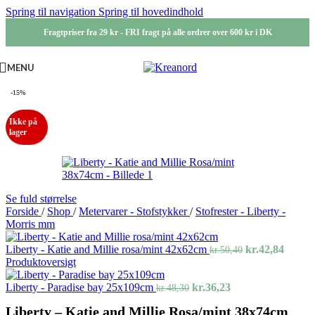
Spring til navigation
Spring til hovedindhold
Fragtpriser fra 29 kr - FRI fragt på alle ordrer over 600 kr i DK
MENU
-15%
Ikke på
lager
Se fuld størrelse
Forside
/
Shop
/
Metervarer - Stofstykker
/
Stofrester - Liberty -
Morris mm
Den
Den
Liberty - Katie and Millie rosa/mint 42x62cm
kr.
42,84
kr.
50,40
oprindelige
aktuel
Produktoversigt
pris
pris
Den
Den
var:
er:
Liberty - Paradise bay 25x109cm
kr.
36,23
kr.
48,30
oprindelige
aktuelle
kr.50,40.
kr.42,
Liberty – Katie and Millie Rosa/mint 38x74cm
pris
pris