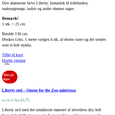
Den skønneste farve Liberty, fantastisk til toilettasker,
pris
pris
makeuppunge, tasker og andre skønne sager.
var:
er:
kr.54,75.
kr.43,75.
Bemærk!
1 stk. = 25 cm
Bredde 136 cm.
Ønskes f.eks. 1 meter vælges 4 stk. af denne varer og det sendes
som et helt stykke.
Tilføj til kurv
Hurtig visning
-20%
Ikke på
lager
Liberty stof – Queue for the Zoo mint/rosa
Den
Den
kr.
43,75
kr.
54,75
oprindelige
aktuelle
Liberty stof med det smukkeste mønster af alverdens dyr, helt
pris
pris