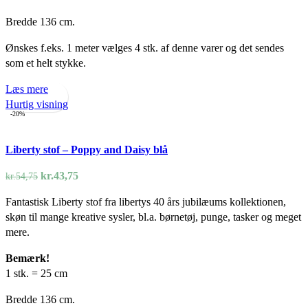
Bredde 136 cm.
Ønskes f.eks. 1 meter vælges 4 stk. af denne varer og det sendes
som et helt stykke.
Læs mere
Hurtig visning
-20%
Liberty stof – Poppy and Daisy blå
Den
Den
kr.
43,75
kr.
54,75
oprindelige
aktuelle
Fantastisk Liberty stof fra libertys 40 års jubilæums kollektionen,
pris
pris
skøn til mange kreative sysler, bl.a. børnetøj, punge, tasker og meget
var:
er:
mere.
kr.54,75.
kr.43,75.
Bemærk!
1 stk. = 25 cm
Bredde 136 cm.