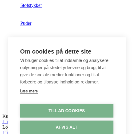
Stofstykker
Puder
Unika
Om cookies på dette site
Crepepapir
Vi bruger cookies til at indsamle og analysere
oplysninger på stedet ydeevne og brug, til at
give de sociale medier funktioner og til at
Hobby
forbedre og tilpasse indhold og reklamer.
Læs mere
Log ind / Opret konto
TILLAD COOKIES
Kurv
Luk
Log ind
AFVIS ALT
Luk