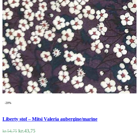
-20%
Liberty stof – Mitsi Valeria aubergine/marine
Den
Den
kr.
43,75
kr.
54,75
oprindelige
aktuelle