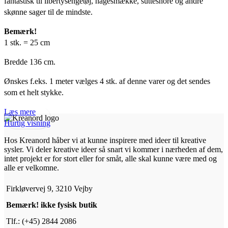
fantastisk til libertysengetøj, hagesmække, suttesnore og andre
var:
er:
skønne sager til de mindste.
kr.54,75.
kr.43,75.
Bemærk!
1 stk. = 25 cm
Bredde 136 cm.
Ønskes f.eks. 1 meter vælges 4 stk. af denne varer og det sendes
som et helt stykke.
Læs mere
Hurtig visning
Hos Kreanord håber vi at kunne inspirere med ideer til kreative
sysler. Vi deler kreative ideer så snart vi kommer i nærheden af dem,
intet projekt er for stort eller for småt, alle skal kunne være med og
alle er velkomne.
Firkløvervej 9, 3210 Vejby
Bemærk! ikke fysisk butik
Tlf.: (+45) 2844 2086