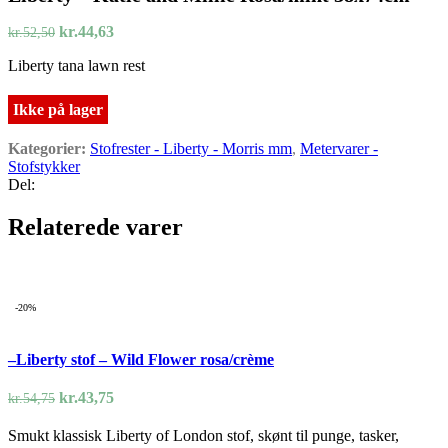
var:
er:
Den
Den
kr.48,30.
kr.36,23.
kr.
44,63
kr.
52,50
oprindelige
aktuelle
Liberty tana lawn rest
pris
pris
var:
er:
kr.52,50.
kr.44,63.
Ikke på lager
Kategorier:
Stofrester - Liberty - Morris mm
,
Metervarer -
Stofstykker
Del:
Relaterede varer
-20%
–Liberty stof – Wild Flower rosa/crème
Den
Den
kr.
43,75
kr.
54,75
oprindelige
aktuelle
Smukt klassisk Liberty of London stof, skønt til punge, tasker,
pris
pris