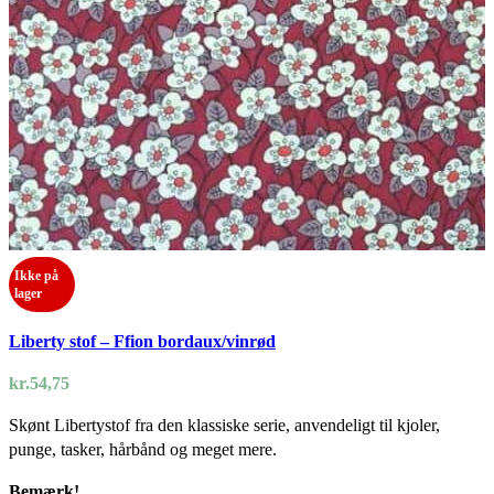
Ikke på
lager
Liberty stof – Ffion bordaux/vinrød
kr.
54,75
Skønt Libertystof fra den klassiske serie, anvendeligt til kjoler,
punge, tasker, hårbånd og meget mere.
Bemærk!