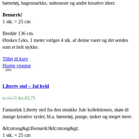
børnetøj, hagesmække, suttesnore og andre kreative ideer.
var:
er:
kr.54,75.
kr.43,75.
Bemærk!
1 stk. = 25 cm
Bredde 136 cm.
Ønskes f.eks. 1 meter vælges 4 stk. af denne varer og det sendes
som et helt stykke.
Tilføj til kurv
Hurtig visning
-20%
Liberty stof – Jul hvid
Den
Den
kr.
43,75
kr.
54,75
oprindelige
aktuelle
Fantastisk Liberty stof fra den smukke Jule kollektionen, skøn til
pris
pris
mange kreative sysler, bl.a. børnetøj, punge, tasker og meget mere.
var:
er:
kr.54,75.
kr.43,75.
&lt;strong&gt;Bemærk!&lt;/strong&gt;
1 stk. = 25 cm