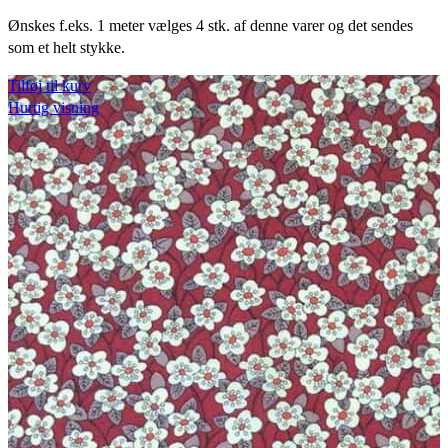
Ønskes f.eks. 1 meter vælges 4 stk. af denne varer og det sendes
som et helt stykke.
Tilføj til kurv
Hurtig visning