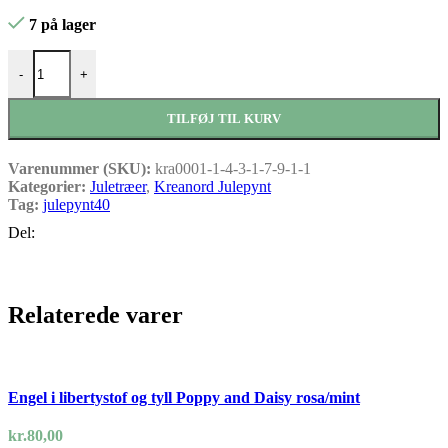
7 på lager
William Morris juletræ Golden lily Autom antal
-
+
TILFØJ TIL KURV
Varenummer (SKU):
kra0001-1-4-3-1-7-9-1-1
Kategorier:
Juletræer
,
Kreanord Julepynt
Tag:
julepynt40
Del:
Relaterede varer
Engel i libertystof og tyll Poppy and Daisy rosa/mint
kr.
80,00