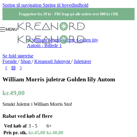
Spring til navigation
Spring til hovedindhold
Fragtpriser fra 29 kr - FRI fragt på alle ordrer over 600 kr i DK
MENU
Se fuld størrelse
Forside
/
Shop
/
Kreanord Julepynt
/
Juletræer
William Morris juletræ Golden lily Autom
kr.
49,00
Smukt Juletræ i William Morris Stof
Rabat ved køb af flere
Ved køb af
3 - 5
6+
Pris pr. stk.
kr.
45,00
kr.
40,00