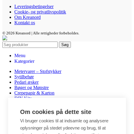
Leveringsbetingelser
Cookie- og privatlivspolitik
Om Kreanord
Kontakt os
© 2026 Kreanord | Alle rettigheder forbeholdes.
Søg
Menu
Kategorier
Metervarer – Stofstykker
Sytilbehør
Pedari æsker
Bøger og Mønstre
Crepepapir & Karton
DIY Kits
Hobbyartikler
Interiør / Puder
Om cookies på dette site
Unika / Accessories
Garn
Vi bruger cookies til at indsamle og analysere
Perler & smykkedele
oplysninger på stedet ydeevne og brug, til at
Tegne & maleartikler