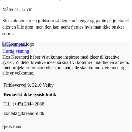
Måler ca. 12 cm
Slikstokken har en guldsnor så den kan hænge og pynte på juletræet
eller en lille gren, men den kan nemt fjernes hvis man ikke ønsker
snor i.
Tilføj til kurv
Hurtig visning
Hos Kreanord håber vi at kunne inspirere med ideer til kreative
sysler. Vi deler kreative ideer så snart vi kommer i nærheden af dem,
intet projekt er for stort eller for småt, alle skal kunne være med og
alle er velkomne.
Firkløvervej 9, 3210 Vejby
Bemærk! ikke fysisk butik
Tlf.: (+45) 2844 2086
kontakt@kreanord.dk
Quick links