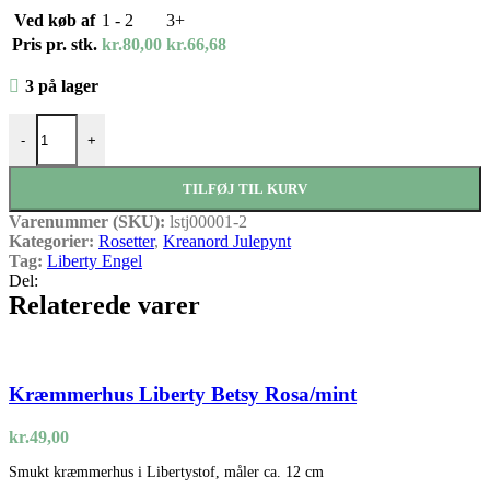
Ved køb af
1 - 2
3+
Pris pr. stk.
kr.
80,00
kr.
66,68
3 på lager
Liberty Roset Empress Bordeaux antal
-
+
TILFØJ TIL KURV
Varenummer (SKU):
lstj00001-2
Kategorier:
Rosetter
,
Kreanord Julepynt
Tag:
Liberty Engel
Del:
Relaterede varer
Kræmmerhus Liberty Betsy Rosa/mint
kr.
49,00
Smukt kræmmerhus i Libertystof, måler ca. 12 cm