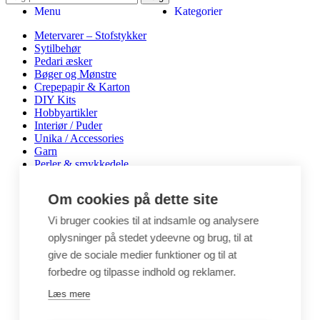
Menu
Kategorier
Metervarer – Stofstykker
Sytilbehør
Pedari æsker
Bøger og Mønstre
Crepepapir & Karton
DIY Kits
Hobbyartikler
Interiør / Puder
Unika / Accessories
Garn
Perler & smykkedele
Tegne & maleartikler
Gavekort
Om cookies på dette site
Byggesæt
Leg
Vi bruger cookies til at indsamle og analysere
oplysninger på stedet ydeevne og brug, til at
Shop
Metervarer
give de sociale medier funktioner og til at
Stofstykker
forbedre og tilpasse indhold og reklamer.
Puder
Unika
Læs mere
Crepepapir
Hobby