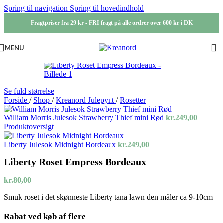
Spring til navigation
Spring til hovedindhold
Fragtpriser fra 29 kr - FRI fragt på alle ordrer over 600 kr i DK
MENU
Se fuld størrelse
Forside
/
Shop
/
Kreanord Julepynt
/
Rosetter
William Morris Julesok Strawberry Thief mini Rød
kr.
249,00
Produktoversigt
Liberty Julesok Midnight Bordeaux
kr.
249,00
Liberty Roset Empress Bordeaux
kr.
80,00
Smuk roset i det skønneste Liberty tana lawn den måler ca 9-10cm
Rabat ved køb af flere