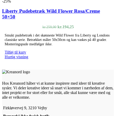
-25%
Liberty Pudebetræk Wild Flower Rosa/Creme
50×50
Den
Den
kr.
194,25
kr.
259,00
oprindelige
aktuelle
Smukt pudebetræk i det skønneste Wild Flower fra Liberty og Londons
pris
pris
classiske serie. Betrækket måler 50x50cm og kan vaskes på 40 grader.
var:
er:
Monteringspude medfølger ikke.
kr.259,00.
kr.194,25.
Tilføj til kurv
Hurtig visning
Hos Kreanord håber vi at kunne inspirere med ideer til kreative
sysler. Vi deler kreative ideer så snart vi kommer i nærheden af dem,
intet projekt er for stort eller for småt, alle skal kunne være med og
alle er velkomne.
Firkløvervej 9, 3210 Vejby