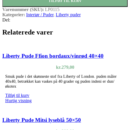
TILFØJ TIL KURV
Varenummer (SKU):
LP0115
Kategorier:
Interiør / Puder
,
Liberty puder
Del:
Relaterede varer
Liberty Pude Ffion bordaux/vinrød 40×40
kr.
279,00
Smuk pude i det skønneste stof fra Liberty of London. puden måler
40x40, betrækket kan vaskes på 40 grader og puden indeni er dun/
økotex
Tilføj til kurv
Hurtig visning
Liberty Pude Mitsi lyseblå 50×50