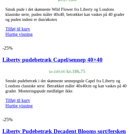
Smuk pude i det skønneste Wild Flower fra Liberty og Londons
klassiske serie, puden måler 40x40, betrækket kan vaskes på 40 grader
og puden indeni er dun/økotex
Tilføj til kurv
Hurtig visning
-25%
Liberty pudebetræk Capel/sennep 40×40
Den
Den
kr.
186,75
kr.
249,00
oprindelige
aktuelle
Smukt pudebetræk i det skønneste sennepsgule Capel fra Liberty og
pris
pris
Londons classiske serie. Betrækket måler 40x40cm og kan vaskes på 40
var:
er:
grader. Monteringspude medfølger ikke.
kr.249,00.
kr.186,75.
Tilføj til kurv
Hurtig visning
-25%
Liberty Pudebetræk Decadent Blooms sort/fersken