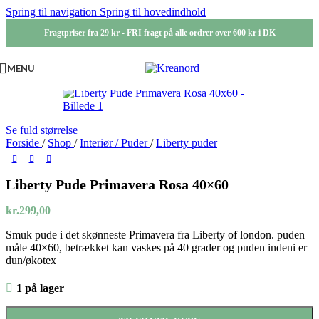
Spring til navigation
Spring til hovedindhold
Fragtpriser fra 29 kr - FRI fragt på alle ordrer over 600 kr i DK
MENU
Se fuld størrelse
Forside
/
Shop
/
Interiør / Puder
/
Liberty puder
Liberty Pude Primavera Rosa 40×60
kr.
299,00
Smuk pude i det skønneste Primavera fra Liberty of london. puden
måle 40×60, betrækket kan vaskes på 40 grader og puden indeni er
dun/økotex
1 på lager