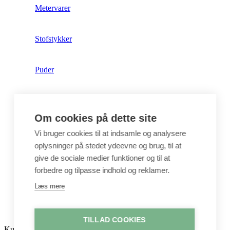
Metervarer
Stofstykker
Puder
Unika
Om cookies på dette site
Crepepapir
Vi bruger cookies til at indsamle og analysere
oplysninger på stedet ydeevne og brug, til at
give de sociale medier funktioner og til at
Hobby
forbedre og tilpasse indhold og reklamer.
Læs mere
Log ind / Opret konto
TILLAD COOKIES
Kurv