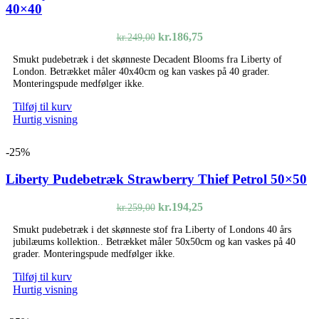
40×40
Den
Den
kr.
186,75
kr.
249,00
oprindelige
aktuelle
Smukt pudebetræk i det skønneste Decadent Blooms fra Liberty of
pris
pris
London. Betrækket måler 40x40cm og kan vaskes på 40 grader.
var:
er:
Monteringspude medfølger ikke.
kr.249,00.
kr.186,75.
Tilføj til kurv
Hurtig visning
-25%
Liberty Pudebetræk Strawberry Thief Petrol 50×50
Den
Den
kr.
194,25
kr.
259,00
oprindelige
aktuelle
Smukt pudebetræk i det skønneste stof fra Liberty of Londons 40 års
pris
pris
jubilæums kollektion.. Betrækket måler 50x50cm og kan vaskes på 40
var:
er:
grader. Monteringspude medfølger ikke.
kr.259,00.
kr.194,25.
Tilføj til kurv
Hurtig visning