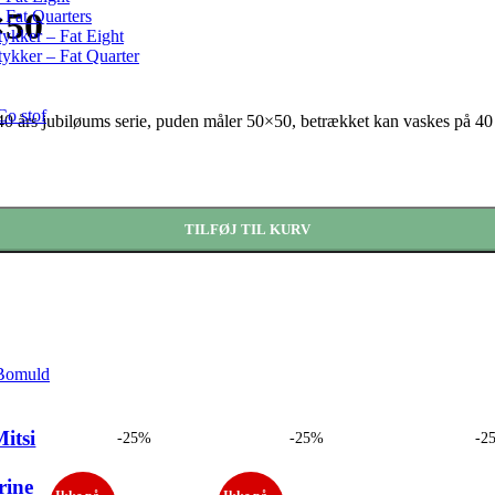
×50
– Fat Quarters
tykker – Fat Eight
tykker – Fat Quarter
Co stof
0 års jubiløums serie, puden måler 50×50, betrækket kan vaskes på 40
TILFØJ TIL KURV
 Bomuld
itsi
-25%
-25%
-2
rine