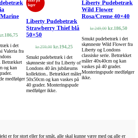
Ikke på
udebetræk
Liberty Pudebetræk
lager
ia
Wild Flower
/Marine
Rosa/Creme 40×40
Liberty Pudebetræk
Strawberry Thief blå
Den
Den
kr.
186,50
kr.
249,00
oprindelige
aktue
50×50
Den
Den
kr.
186,75
Smukt pudebetræk i det
pris
pris
oprindelige
aktuelle
skønneste Wild Flower fra
var:
er:
ræk i det
pris
pris
Den
Den
kr.
194,25
kr.
259,00
Liberty og Londons
kr.249,00.
kr.18
i Valeria fra
var:
er:
oprindelige
aktuelle
classiske serie. Betrækket
ondons
kr.249,00.
kr.186,75.
Smukt pudebetræk i det
pris
pris
måler 40x40cm og kan
e. Betrækket
skønneste stof fra Liberty of
var:
er:
vaskes på 40 grader.
m og kan
Londons 40 års jubilæums
kr.259,00.
kr.194,25.
Monteringspude medfølger
rader.
kollektion.. Betrækket måler
ikke.
de medfølger
50x50cm og kan vaskes på
40 grader. Monteringspude
medfølger ikke.
kt er for stort eller for småt, alle skal kunne være med og alle er