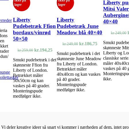
Ikke på
Ikke på
Liberty p
lager
lager
Mitsi Valer
Aubergine
Liberty
Liberty
rreder
40×40
Pudebetræk Ffion
Pudebetræk June
eria
bordaux/vinrød
Meadow blå 40×40
kr.
249,00
dons
50×50
den
Smukt pudebet
Den
Den
kr.
186,75
kr.
249,00
ækket
skønneste Mits
oprindelige
aktuelle
Den
Den
kr.
194,25
kr.
259,00
rader
Liberty og L
Smukt pudebetræk i det
pris
pris
oprindelige
aktuelle
 dun/
classiske seri
skønneste June Meadow
var:
er:
Smukt pudebetræk i det
pris
pris
måler 40x40c
fra Liberty of London.
kr.249,00.
kr.186,75.
skønneste Ffion fra
var:
er:
vaskes på 40 g
Betrækket måler
Liberty of London.
kr.259,00.
kr.194,25.
 punge
Monteringspu
40x40cm og kan vaskes
Betrækket måler
oilettasker
ikke.
på 40 grader.
50x50cm og kan
Monteringspude
vaskes på 40 grader.
medfølger ikke.
Monteringspude
medfølger ikke.
Vi deler kreative ideer så snart vi kommer i nærheden af dem, intet proje