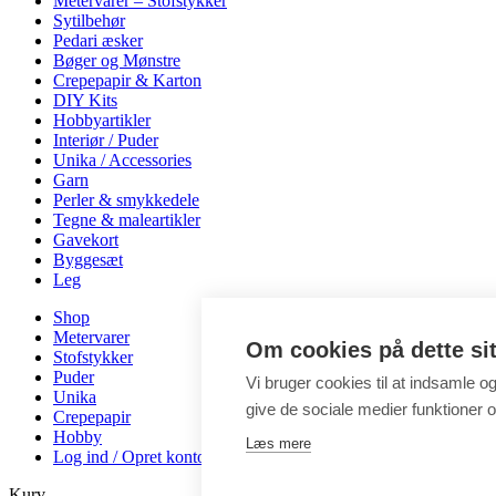
Metervarer – Stofstykker
Sytilbehør
Pedari æsker
Bøger og Mønstre
Crepepapir & Karton
DIY Kits
Hobbyartikler
Interiør / Puder
Unika / Accessories
Garn
Perler & smykkedele
Tegne & maleartikler
Gavekort
Byggesæt
Leg
Shop
Metervarer
Om cookies på dette si
Stofstykker
Puder
Vi bruger cookies til at indsamle o
Unika
give de sociale medier funktioner og
Crepepapir
Hobby
Læs mere
Log ind / Opret konto
Kurv