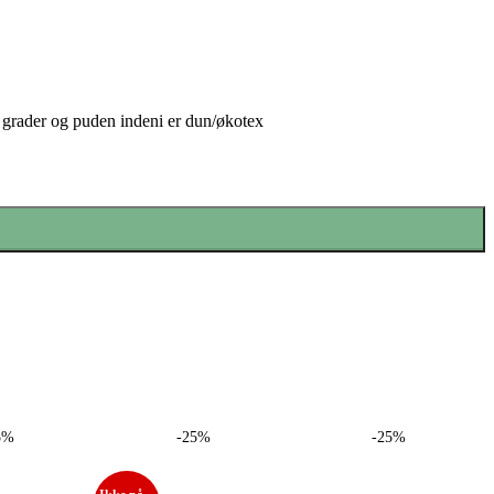
 grader og puden indeni er dun/økotex
5%
-25%
-25%