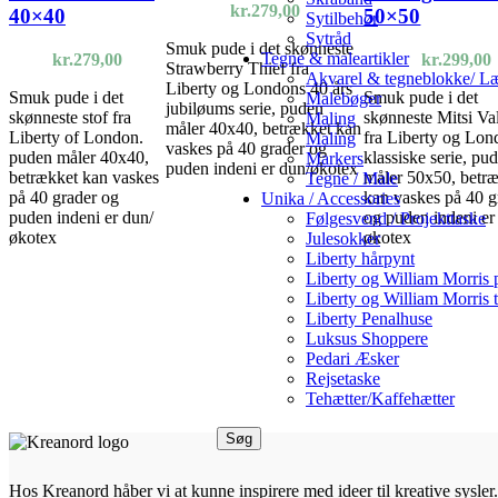
kr.
279,00
40×40
50×50
Sytilbehør
Sytråd
Smuk pude i det skønneste
Tegne & maleartikler
kr.
279,00
kr.
299,00
Strawberry Thief fra
Akvarel & tegneblokke/ Læ
Liberty og Londons 40 års
Smuk pude i det
Smuk pude i det
Malebøger
jubiløums serie, puden
skønneste stof fra
skønneste Mitsi Val
Maling
måler 40x40, betrækket kan
Liberty of London.
fra Liberty og Lon
Maling
vaskes på 40 grader og
puden måler 40x40,
klassiske serie, pu
Markers
puden indeni er dun/økotex
betrækket kan vaskes
måler 50x50, betr
Tegne / Male
på 40 grader og
kan vaskes på 40 g
Unika / Accessories
puden indeni er dun/
og puden indeni er
Følgesvend / Projekttaske
økotex
økotex
Julesokker
Liberty hårpynt
Liberty og William Morris
Liberty og William Morris t
Liberty Penalhuse
Luksus Shoppere
Pedari Æsker
Rejsetaske
Tehætter/Kaffehætter
Søg
Hos Kreanord håber vi at kunne inspirere med ideer til kreative sysler. 