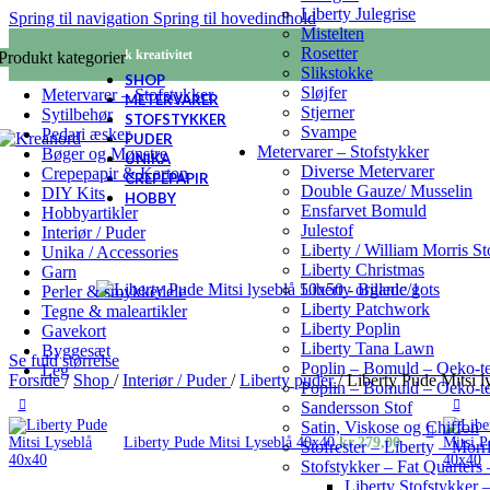
Liberty Julegrise
Spring til navigation
Spring til hovedindhold
Mistelten
Rosetter
KREANORD - Nordisk kreativitet
Produkt kategorier
Slikstokke
SHOP
Sløjfer
Metervarer – Stofstykker
METERVARER
Stjerner
Sytilbehør
STOFSTYKKER
Svampe
Pedari æsker
PUDER
Metervarer – Stofstykker
Bøger og Mønstre
UNIKA
Diverse Metervarer
Crepepapir & Karton
CREPEPAPIR
Double Gauze/ Musselin
DIY Kits
HOBBY
Ensfarvet Bomuld
Hobbyartikler
Julestof
Interiør / Puder
Liberty / William Morris S
Unika / Accessories
Liberty Christmas
Garn
Liberty organic/gots
Perler & smykkedele
Liberty Patchwork
Tegne & maleartikler
Liberty Poplin
Gavekort
Liberty Tana Lawn
Byggesæt
Se fuld størrelse
Poplin – Bomuld – Oeko-t
Leg
Forside
/
Shop
/
Interiør / Puder
/
Liberty puder
/
Liberty Pude Mitsi 
Poplin – Bomuld – Oeko-te
Sandersson Stof
Satin, Viskose og Chiffon
Liberty Pude Mitsi Lyseblå 40x40
kr.
279,00
Stofrester – Liberty – Mor
Stofstykker – Fat Quarters 
Liberty Stofstykker –