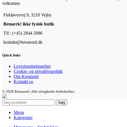
velkomne.
Firkløvervej 9, 3210 Vejby
Bemærk! ikke fysisk butik
Tlf.: (+45) 2844 2086
kontakt@kreanord.dk
Quick links
Leveringsbetingelser
Cookie- og privatlivspolitik
Om Kreanord
Kontakt os
© 2026 Kreanord | Alle rettigheder forbeholdes.
Søg
Menu
Kategorier