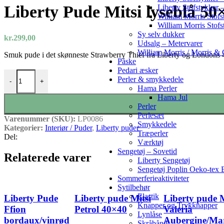
Liberty Pude Mitsi lyseblå 50
Liberty Stofstykker 
William Morris Stofs
William Morris Stofs
Sy selv dukker
kr.
299,00
Udsalg – Metervarer
William Morris / Morris & 
Smuk pude i det skønneste Strawberry Thief fra Liberty og Londons 4
Påske
Pedari æsker
Liberty Pude Mitsi lyseblå 50x50 antal
Perler & smykkedele
-
+
Hama Perler
Hama Jul
Perler
Perlesæt
Varenummer (SKU):
LP0086
Smykkedele
Kategorier:
Interiør / Puder
,
Liberty puder
Træperler
Del:
Værktøj
Sengetøj – Sovetid
Relaterede varer
Liberty Sengetøj
Sengetøj Poplin Oeko-tex
Sommerferieaktiviteter
Sytilbehør
Elastik
Liberty Pude
Liberty pude Mitsi
Liberty pude M
Knapper og Trykknapper
Ffion
Petrol 40×40
Valeria
Lynlåse
bordaux/vinrød
Aubergine/Ma
Skråbånd