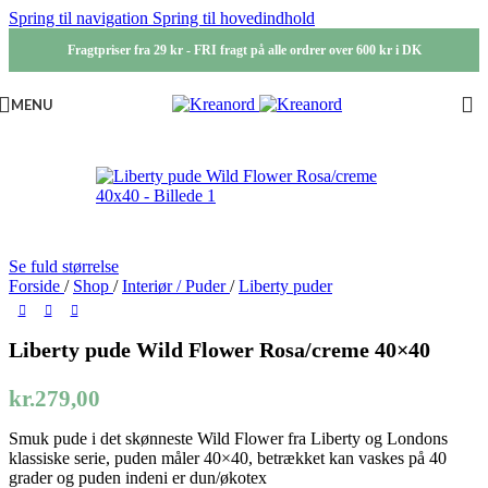
Spring til navigation
Spring til hovedindhold
Fragtpriser fra 29 kr - FRI fragt på alle ordrer over 600 kr i DK
MENU
Se fuld størrelse
Forside
/
Shop
/
Interiør / Puder
/
Liberty puder
Liberty pude Wild Flower Rosa/creme 40×40
kr.
279,00
Smuk pude i det skønneste Wild Flower fra Liberty og Londons
klassiske serie, puden måler 40×40, betrækket kan vaskes på 40
grader og puden indeni er dun/økotex