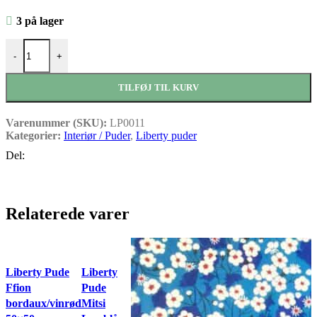
3 på lager
Liberty pude Wild Flower Rosa/creme 40x40 antal
-
+
TILFØJ TIL KURV
Varenummer (SKU):
LP0011
Kategorier:
Interiør / Puder
,
Liberty puder
Del:
Relaterede varer
Liberty Pude
Liberty
Ffion
Pude
bordaux/vinrød
Mitsi