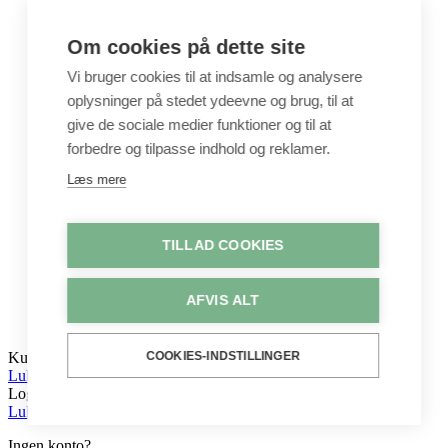
DIY Kits
Hobbyartikler
Interiør / Puder
Om cookies på dette site
Unika / Accessories
Garn
Vi bruger cookies til at indsamle og analysere
Perler & smykkedele
oplysninger på stedet ydeevne og brug, til at
Tegne & maleartikler
give de sociale medier funktioner og til at
Gavekort
Byggesæt
forbedre og tilpasse indhold og reklamer.
Leg
Læs mere
Shop
Metervarer
Stofstykker
TILLAD COOKIES
Puder
Unika
Crepepapir
AFVIS ALT
Hobby
Log ind / Opret konto
COOKIES-INDSTILLINGER
Kurv
Luk
Log ind
Luk
Ingen konto?