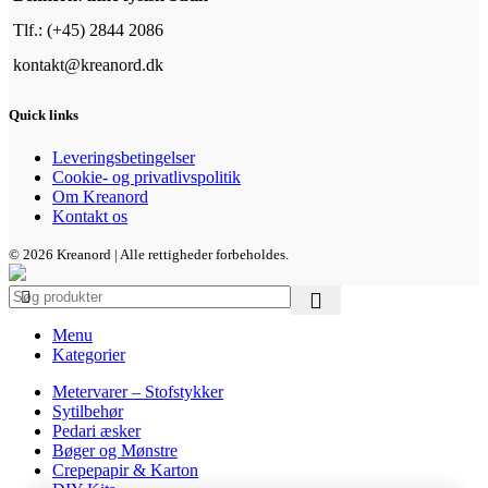
Tlf.: (+45) 2844 2086
kontakt@kreanord.dk
Quick links
Leveringsbetingelser
Cookie- og privatlivspolitik
Om Kreanord
Kontakt os
© 2026 Kreanord | Alle rettigheder forbeholdes.
Menu
Kategorier
Metervarer – Stofstykker
Sytilbehør
Pedari æsker
Bøger og Mønstre
Crepepapir & Karton