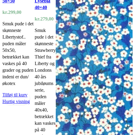
50×50
Lyseblå
40×40
kr.
299,00
kr.
279,00
Smuk pude i det
skønneste
Smuk
Libertystof..
pude i det
puden måler
skønneste
50x50,
Strawberry
betrækket kan
Thief fra
vaskes på 40
Liberty og
grader og puden
Londons
indeni er dun/
40 års
økotex
jubiløums
serie,
Tilføj til kurv
puden
Hurtig visning
måler
40x40,
betrækket
kan vaskes
på 40