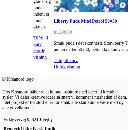
grader og
puden
indeni er
dun/
Liberty Pude Mitsi Petrol 50×50
økotex
kr.
299,00
Tilføj til
Smuk pude i det skønneste Strawberry Thi
kurv
puden måler 50x50, betrækket kan vaskes
Hurtig
visning
Tilføj til kurv
Hurtig visning
Hos Kreanord håber vi at kunne inspirere med ideer til kreative
sysler. Vi deler kreative ideer så snart vi kommer i nærheden af dem,
intet projekt er for stort eller for småt, alle skal kunne være med og
alle er velkomne.
Firkløvervej 9, 3210 Vejby
Bemærk! ikke fysisk butik