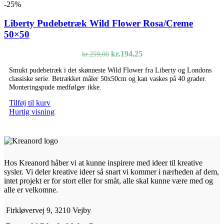
-25%
Liberty Pudebetræk Wild Flower Rosa/Creme
50×50
Den
Den
kr.
194,25
kr.
259,00
oprindelige
aktuelle
Smukt pudebetræk i det skønneste Wild Flower fra Liberty og Londons
pris
pris
classiske serie. Betrækket måler 50x50cm og kan vaskes på 40 grader.
var:
er:
Monteringspude medfølger ikke.
kr.259,00.
kr.194,25.
Tilføj til kurv
Hurtig visning
Hos Kreanord håber vi at kunne inspirere med ideer til kreative
sysler. Vi deler kreative ideer så snart vi kommer i nærheden af dem,
intet projekt er for stort eller for småt, alle skal kunne være med og
alle er velkomne.
Firkløvervej 9, 3210 Vejby