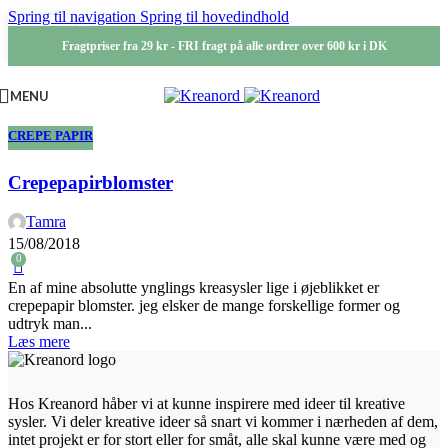
Spring til navigation
Spring til hovedindhold
03
Fragtpriser fra 29 kr - FRI fragt på alle ordrer over 600 kr i DK
JUL
MENU
CREPE PAPIR
Crepepapirblomster
Tamra
15/08/2018
0
En af mine absolutte ynglings kreasysler lige i øjeblikket er
crepepapir blomster. jeg elsker de mange forskellige former og
udtryk man...
Læs mere
Hos Kreanord håber vi at kunne inspirere med ideer til kreative
sysler. Vi deler kreative ideer så snart vi kommer i nærheden af dem,
intet projekt er for stort eller for småt, alle skal kunne være med og