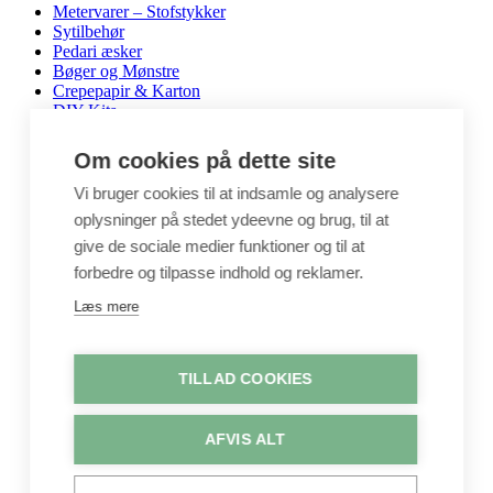
Metervarer – Stofstykker
Sytilbehør
Pedari æsker
Bøger og Mønstre
Crepepapir & Karton
DIY Kits
Hobbyartikler
Interiør / Puder
Om cookies på dette site
Unika / Accessories
Garn
Vi bruger cookies til at indsamle og analysere
Perler & smykkedele
oplysninger på stedet ydeevne og brug, til at
Tegne & maleartikler
give de sociale medier funktioner og til at
Gavekort
Byggesæt
forbedre og tilpasse indhold og reklamer.
Leg
Læs mere
Shop
Metervarer
Stofstykker
TILLAD COOKIES
Puder
Unika
Crepepapir
AFVIS ALT
Hobby
Log ind / Opret konto