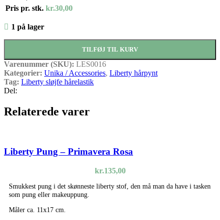
Pris pr. stk.
kr.
30,00
1 på lager
TILFØJ TIL KURV
Varenummer (SKU):
LES0016
Kategorier:
Unika / Accessories
,
Liberty hårpynt
Tag:
Liberty sløjfe hårelastik
Del:
Relaterede varer
Liberty Pung – Primavera Rosa
kr.
135,00
Smukkest pung i det skønneste liberty stof, den må man da have i tasken
som pung eller makeuppung.
Måler ca. 11x17 cm.