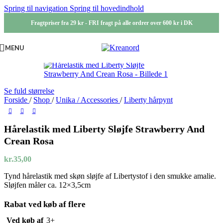
Spring til navigation
Spring til hovedindhold
Fragtpriser fra 29 kr - FRI fragt på alle ordrer over 600 kr i DK
MENU
Se fuld størrelse
Forside
/
Shop
/
Unika / Accessories
/
Liberty hårpynt
Hårelastik med Liberty Sløjfe Strawberry And
Crean Rosa
kr.
35,00
Tynd hårelastik med skøn sløjfe af Libertystof i den smukke amalie.
Sløjfen måler ca. 12×3,5cm
Rabat ved køb af flere
Ved køb af
3+