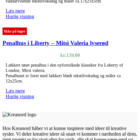
vandafvisende tekstilvoksdug og måler ca.17x21x5cm
Læs mere
Hurtig visning
Ikke på lager
Penalhus i Liberty – Mitsi Valeria lyserød
kr.
139,00
Lækkert tøset penalhus i den nyfortolkede klassiker fra Loberty of
London, Mirsi valeria.
Penalhuset er foret med lækkert blødt tekstilvoksdug og måler ca
12x25cm.
Læs mere
Hurtig visning
Hos Kreanord håber vi at kunne inspirere med ideer til kreative
sysler. Vi deler kreative ideer så snart vi kommer i nærheden af dem,
intet projekt er for stort eller for småt, alle skal kunne være med og