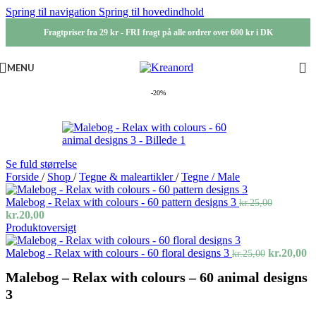
Spring til navigation
Spring til hovedindhold
Fragtpriser fra 29 kr - FRI fragt på alle ordrer over 600 kr i DK
MENU
-20%
Se fuld størrelse
Forside
/
Shop
/
Tegne & maleartikler
/
Tegne / Male
Malebog - Relax with colours - 60 pattern designs 3
kr.
25,00
Den
Den
kr.
20,00
oprindelige
aktuelle
Produktoversigt
pris
pris
var:
er:
Den
D
Malebog - Relax with colours - 60 floral designs 3
kr.
20,00
kr.
25,00
kr.25,00.
kr.20,00.
oprindeli
ak
Malebog – Relax with colours – 60 animal designs
pris
pr
var:
er
3
kr.25,00.
kr