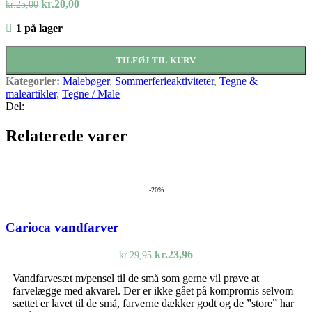
Den
Den
kr.
20,00
kr.
25,00
oprindelige
aktuelle
1 på lager
pris
pris
var:
er:
kr.25,00.
kr.20,00.
TILFØJ TIL KURV
Kategorier:
Malebøger
,
Sommerferieaktiviteter
,
Tegne &
maleartikler
,
Tegne / Male
Del:
Relaterede varer
-20%
Carioca vandfarver
Den
Den
kr.
23,96
kr.
29,95
oprindelige
aktuelle
Vandfarvesæt m/pensel til de små som gerne vil prøve at
pris
pris
farvelægge med akvarel. Der er ikke gået på kompromis selvom
var:
er:
sættet er lavet til de små, farverne dækker godt og de ”store” har
kr.29,95.
kr.23,96.