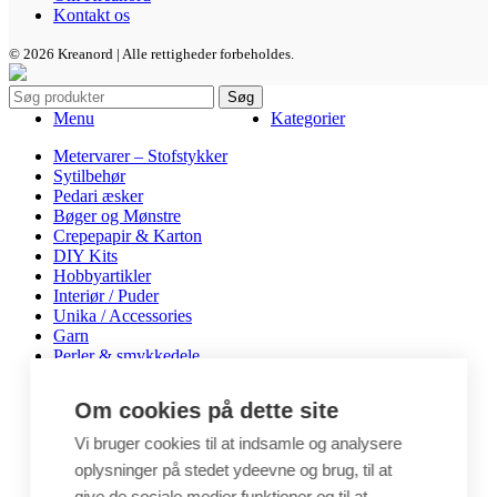
Kontakt os
© 2026 Kreanord | Alle rettigheder forbeholdes.
Søg
Menu
Kategorier
Metervarer – Stofstykker
Sytilbehør
Pedari æsker
Bøger og Mønstre
Crepepapir & Karton
DIY Kits
Hobbyartikler
Interiør / Puder
Unika / Accessories
Garn
Perler & smykkedele
Tegne & maleartikler
Gavekort
Om cookies på dette site
Byggesæt
Leg
Vi bruger cookies til at indsamle og analysere
oplysninger på stedet ydeevne og brug, til at
Shop
Metervarer
give de sociale medier funktioner og til at