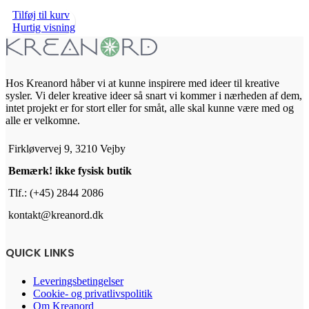
Tilføj til kurv
Hurtig visning
Hos Kreanord håber vi at kunne inspirere med ideer til kreative
sysler. Vi deler kreative ideer så snart vi kommer i nærheden af dem,
intet projekt er for stort eller for småt, alle skal kunne være med og
alle er velkomne.
Firkløvervej 9, 3210 Vejby
Bemærk! ikke fysisk butik
Tlf.: (+45) 2844 2086
kontakt@kreanord.dk
QUICK LINKS
Leveringsbetingelser
Cookie- og privatlivspolitik
Om Kreanord