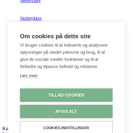
Metervarer
Stofstykker
Om cookies på dette site
Puder
Vi bruger cookies til at indsamle og analysere
oplysninger på stedet ydeevne og brug, til at
Unika
give de sociale medier funktioner og til at
forbedre og tilpasse indhold og reklamer.
Crepepapir
Læs mere
Hobby
TILLAD COOKIES
Log ind / Opret konto
AFVIS ALT
COOKIES-INDSTILLINGER
Kurv