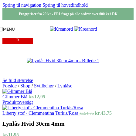
Spring til navigation
Spring til hovedindhold
Fragtpriser fra 29 kr - FRI fragt på alle ordrer over 600 kr i DK
MENU
IKKE PÅ LAGE
R
Se fuld størrelse
Forside
/
Shop
/
Sytilbehør
/
Lynlåse
Glimmer Blå
kr.
12,95
Produktoversigt
Den
Den
Liberty stof - Clemmentina Turkis/Rosa
kr.
43,75
kr.
54,75
oprindelige
aktuelle
Lynlås Hvid 30cm 4mm
pris
pris
var:
er:
kr.54,75.
kr.43,75.
kr.
11,95