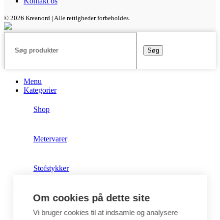
Kontakt os
© 2026 Kreanord | Alle rettigheder forbeholdes.
Søg
Menu
Kategorier
Shop
Metervarer
Stofstykker
Om cookies på dette site
Puder
Vi bruger cookies til at indsamle og analysere