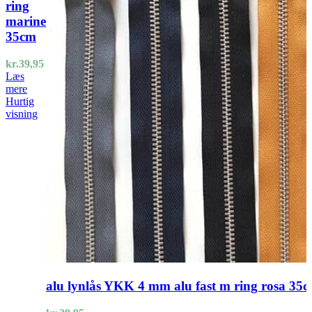
ring
marine
35cm
kr.
39,95
Læs
mere
Hurtig
visning
alu lynlås YKK 4 mm alu fast m ring rosa 35