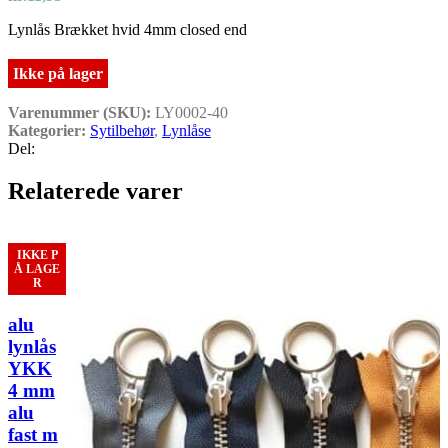
Lynlås Brækket hvid 4mm closed end
Ikke på lager
Varenummer (SKU):
LY0002-40
Kategorier:
Sytilbehør
,
Lynlåse
Del:
Relaterede varer
IKKE P
Å LAGE
R
alu
lynlås
YKK
4 mm
alu
fast m