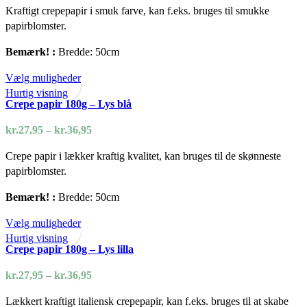
kan
Kraftigt crepepapir i smuk farve, kan f.eks. bruges til smukke
til
vælges
papirblomster.
kr.35,00
på
Bemærk! :
Bredde: 50cm
varesiden
Dette
Vælg muligheder
vare
Hurtig visning
Crepe papir 180g – Lys blå
har
flere
Prisinterval:
kr.
27,95
–
kr.
36,95
varianter.
kr.27,95
Mulighederne
Crepe papir i lækker kraftig kvalitet, kan bruges til de skønneste
til
kan
papirblomster.
kr.36,95
vælges
Bemærk! :
Bredde: 50cm
på
varesiden
Dette
Vælg muligheder
vare
Hurtig visning
Crepe papir 180g – Lys lilla
har
flere
Prisinterval:
kr.
27,95
–
kr.
36,95
varianter.
kr.27,95
Mulighederne
Lækkert kraftigt italiensk crepepapir, kan f.eks. bruges til at skabe
til