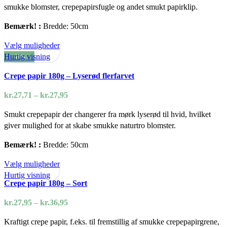
kan
smukke blomster, crepepapirsfugle og andet smukt papirklip.
kr.36,95
vælges
Bemærk! :
Bredde: 50cm
på
varesiden
Dette
Vælg muligheder
vare
Hurtig visning
-25%
har
Crepe papir 180g – Lyserød flerfarvet
flere
varianter.
Prisinterval:
kr.
27,71
–
kr.
27,95
Mulighederne
kr.27,71
kan
Smukt crepepapir der changerer fra mørk lyserød til hvid, hvilket
til
vælges
giver mulighed for at skabe smukke naturtro blomster.
kr.27,95
på
Bemærk! :
Bredde: 50cm
varesiden
Dette
Vælg muligheder
vare
Hurtig visning
Crepe papir 180g – Sort
har
flere
Prisinterval:
kr.
27,95
–
kr.
36,95
varianter.
kr.27,95
Mulighederne
Kraftigt crepe papir, f.eks. til fremstillig af smukke crepepapirgrene,
til