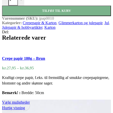
TILFØJ TIL KURV
Varenummer (SKU):
jpap0010
Kategorier:
Crepepapir & Karton
,
Glimmerkarton og julepapir
,
Jul
,
Julepapir & hobbyartikler
,
Karton
Del:
Relaterede varer
Crepe papir 180g – Brun
Prisinterval:
kr.
27,95
–
kr.
36,95
kr.27,95
Kraftigt crepe papir, f.eks. til fremstillig af smukke crepepapirgrene,
til
blomster og andre skønne sager.
kr.36,95
Bemærk! :
Bredde: 50cm
Dette
Vælg muligheder
vare
Hurtig visning