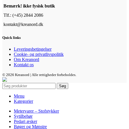
vælges
Bemærk! ikke fysisk butik
på
varesiden
Tlf.: (+45) 2844 2086
kontakt@kreanord.dk
Quick links
Leveringsbetingelser
Cookie- og privatlivspolitik
Om Kreanord
Kontakt os
© 2026 Kreanord | Alle rettigheder forbeholdes.
Søg
Menu
Kategorier
Metervarer – Stofstykker
Sytilbehør
Pedari æsker
Bøger og Mønstre