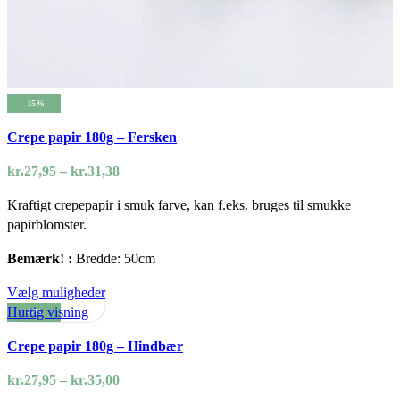
-15%
Crepe papir 180g – Fersken
Prisinterval:
kr.
27,95
–
kr.
31,38
kr.27,95
Kraftigt crepepapir i smuk farve, kan f.eks. bruges til smukke
til
papirblomster.
kr.31,38
Bemærk! :
Bredde: 50cm
Dette
Vælg muligheder
vare
Hurtig visning
-5%
har
Crepe papir 180g – Hindbær
flere
varianter.
Prisinterval:
kr.
27,95
–
kr.
35,00
Mulighederne
kr.27,95