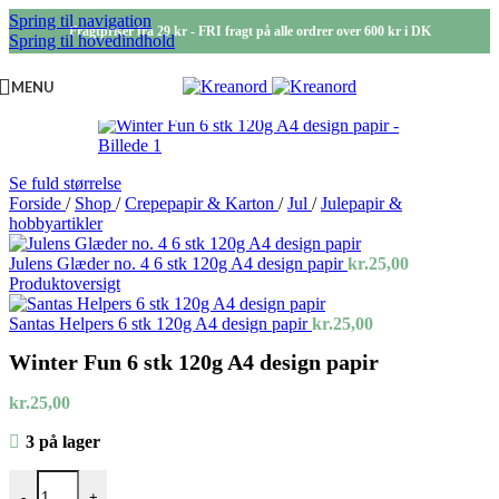
Spring til navigation
Fragtpriser fra 29 kr - FRI fragt på alle ordrer over 600 kr i DK
Spring til hovedindhold
MENU
Se fuld størrelse
Forside
/
Shop
/
Crepepapir & Karton
/
Jul
/
Julepapir &
hobbyartikler
Julens Glæder no. 4 6 stk 120g A4 design papir
kr.
25,00
Produktoversigt
Santas Helpers 6 stk 120g A4 design papir
kr.
25,00
Winter Fun 6 stk 120g A4 design papir
kr.
25,00
3 på lager
Winter Fun 6 stk 120g A4 design papir antal
-
+