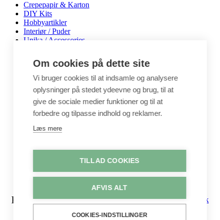
Crepepapir & Karton
DIY Kits
Hobbyartikler
Interiør / Puder
Unika / Accessories
Garn
Perler & smykkedele
Om cookies på dette site
Tegne & maleartikler
Gavekort
Vi bruger cookies til at indsamle og analysere
Byggesæt
oplysninger på stedet ydeevne og brug, til at
Leg
give de sociale medier funktioner og til at
Shop
forbedre og tilpasse indhold og reklamer.
Metervarer
Stofstykker
Læs mere
Puder
Unika
Crepepapir
TILLAD COOKIES
Hobby
Log ind / Opret konto
AFVIS ALT
Kurv
Luk
COOKIES-INDSTILLINGER