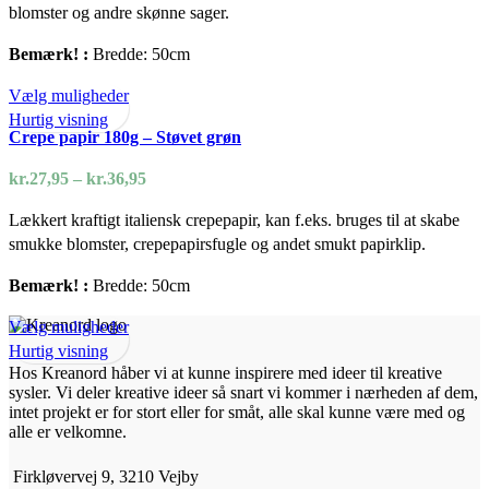
kan
blomster og andre skønne sager.
kr.36,95
vælges
Bemærk! :
Bredde: 50cm
på
varesiden
Dette
Vælg muligheder
vare
Hurtig visning
Crepe papir 180g – Støvet grøn
har
flere
Prisinterval:
kr.
27,95
–
kr.
36,95
varianter.
kr.27,95
Mulighederne
Lækkert kraftigt italiensk crepepapir, kan f.eks. bruges til at skabe
til
kan
smukke blomster, crepepapirsfugle og andet smukt papirklip.
kr.36,95
vælges
Bemærk! :
Bredde: 50cm
på
varesiden
Dette
Vælg muligheder
vare
Hurtig visning
Hos Kreanord håber vi at kunne inspirere med ideer til kreative
har
sysler. Vi deler kreative ideer så snart vi kommer i nærheden af dem,
flere
intet projekt er for stort eller for småt, alle skal kunne være med og
varianter.
alle er velkomne.
Mulighederne
kan
Firkløvervej 9, 3210 Vejby