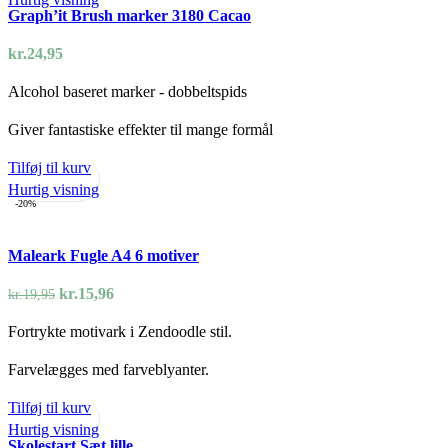
Graph’it Brush marker 3180 Cacao
kr.
24,95
Alcohol baseret marker - dobbeltspids
Giver fantastiske effekter til mange formål
Tilføj til kurv
Hurtig visning
-20%
Maleark Fugle A4 6 motiver
Den
Den
kr.
15,96
kr.
19,95
oprindelige
aktuelle
Fortrykte motivark i Zendoodle stil.
pris
pris
var:
er:
Farvelægges med farveblyanter.
kr.19,95.
kr.15,96.
Tilføj til kurv
Hurtig visning
Skolestart Sæt lille