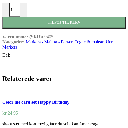
Graph'it Brush marker 9405 Warm Grey 5 antal
-
+
TILFØJ TIL KURV
Varenummer (SKU):
9405
Kategorier:
Markers - Maling - Farver
,
Tegne & maleartikler
,
Markers
Del:
Relaterede varer
Color me card set Happy Birthday
kr.
24,95
skønt sæt med kort med glitter du selv kan farvelægge.