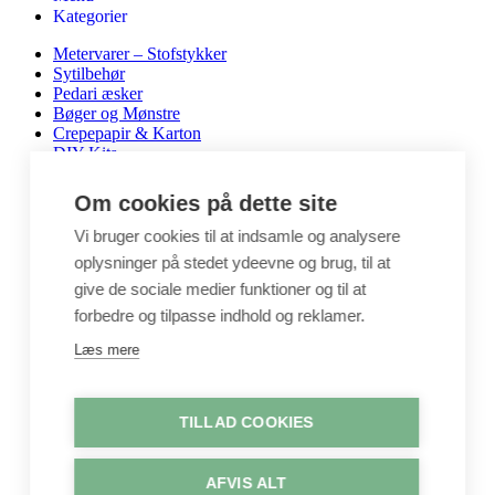
Kategorier
Metervarer – Stofstykker
Sytilbehør
Pedari æsker
Bøger og Mønstre
Crepepapir & Karton
DIY Kits
Hobbyartikler
Interiør / Puder
Om cookies på dette site
Unika / Accessories
Garn
Vi bruger cookies til at indsamle og analysere
Perler & smykkedele
oplysninger på stedet ydeevne og brug, til at
Tegne & maleartikler
give de sociale medier funktioner og til at
Gavekort
Byggesæt
forbedre og tilpasse indhold og reklamer.
Leg
Læs mere
Shop
Metervarer
Stofstykker
TILLAD COOKIES
Puder
Unika
Crepepapir
AFVIS ALT
Hobby