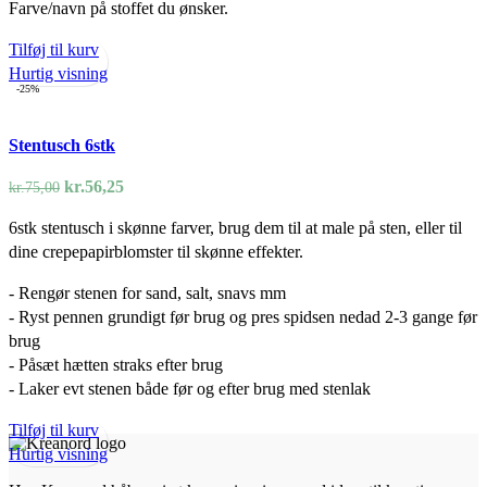
Farve/navn på stoffet du ønsker.
Tilføj til kurv
Hurtig visning
-25%
Stentusch 6stk
Den
Den
kr.
56,25
kr.
75,00
oprindelige
aktuelle
6stk stentusch i skønne farver, brug dem til at male på sten, eller til
pris
pris
dine crepepapirblomster til skønne effekter.
var:
er:
kr.75,00.
kr.56,25.
- Rengør stenen for sand, salt, snavs mm
- Ryst pennen grundigt før brug og pres spidsen nedad 2-3 gange før
brug
- Påsæt hætten straks efter brug
- Laker evt stenen både før og efter brug med stenlak
Tilføj til kurv
Hurtig visning