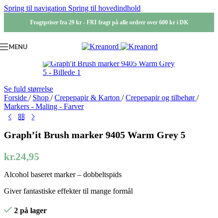
Spring til navigation
Spring til hovedindhold
Fragtpriser fra 29 kr - FRI fragt på alle ordrer over 600 kr i DK
MENU
Se fuld størrelse
Forside
/
Shop
/
Crepepapir & Karton
/
Crepepapir og tilbehør
/
Markers - Maling - Farver
Graph’it Brush marker 9405 Warm Grey 5
kr.
24,95
Alcohol baseret marker – dobbeltspids
Giver fantastiske effekter til mange formål
2 på lager