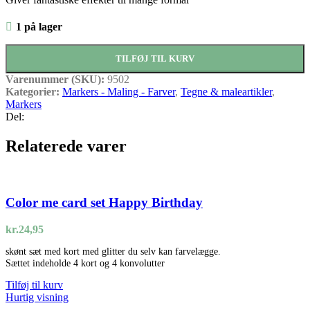
1 på lager
TILFØJ TIL KURV
Varenummer (SKU):
9502
Kategorier:
Markers - Maling - Farver
,
Tegne & maleartikler
,
Markers
Del:
Relaterede varer
Color me card set Happy Birthday
kr.
24,95
skønt sæt med kort med glitter du selv kan farvelægge.
Sættet indeholde 4 kort og 4 konvolutter
Tilføj til kurv
Hurtig visning