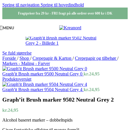
Spring til navigation
Spring til hovedindhold
Fragtpriser fra 29 kr - FRI fragt på alle ordrer over 600 kr i DK
MENU
Se fuld størrelse
Forside
/
Shop
/
Crepepapir & Karton
/
Crepepapir og tilbehør
/
Markers - Maling - Farver
Graph'it Brush marker 9500 Neutral Grey 0
kr.
24,95
Produktoversigt
Graph'it Brush marker 9504 Neutral Grey 4
kr.
24,95
Graph’it Brush marker 9502 Neutral Grey 2
kr.
24,95
Alcohol baseret marker – dobbeltspids
Giver fantastiske effekter til mange formål