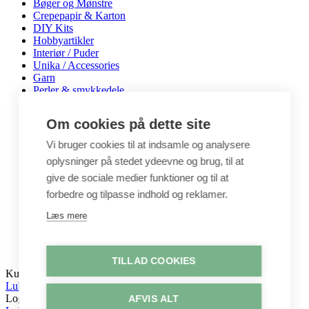
Bøger og Mønstre
Crepepapir & Karton
DIY Kits
Hobbyartikler
Interiør / Puder
Unika / Accessories
Garn
Perler & smykkedele
Tegne & maleartikler
Gavekort
Om cookies på dette site
Byggesæt
Leg
Vi bruger cookies til at indsamle og analysere
oplysninger på stedet ydeevne og brug, til at
Shop
Metervarer
give de sociale medier funktioner og til at
Stofstykker
forbedre og tilpasse indhold og reklamer.
Puder
Unika
Læs mere
Crepepapir
Hobby
Log ind / Opret konto
TILLAD COOKIES
Kurv
Luk
Log ind
AFVIS ALT