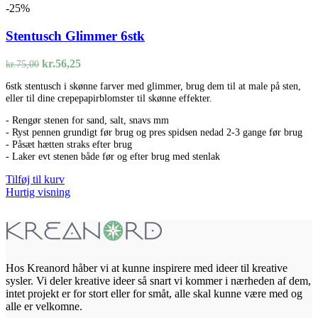
-25%
Stentusch Glimmer 6stk
Den
Den
kr.
56,25
kr.
75,00
oprindelige
aktuelle
6stk stentusch i skønne farver med glimmer, brug dem til at male på sten,
pris
pris
eller til dine crepepapirblomster til skønne effekter.
var:
er:
kr.75,00.
kr.56,25.
- Rengør stenen for sand, salt, snavs mm
- Ryst pennen grundigt før brug og pres spidsen nedad 2-3 gange før brug
- Påsæt hætten straks efter brug
- Laker evt stenen både før og efter brug med stenlak
Tilføj til kurv
Hurtig visning
Hos Kreanord håber vi at kunne inspirere med ideer til kreative
sysler. Vi deler kreative ideer så snart vi kommer i nærheden af dem,
intet projekt er for stort eller for småt, alle skal kunne være med og
alle er velkomne.