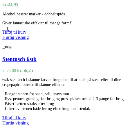
kr.
24,95
Alcohol baseret marker - dobbeltspids
Giver fantastiske effekter til mange formål
Tilføj til kurv
Hurtig visning
-25%
Stentusch 6stk
Den
Den
kr.
56,25
kr.
75,00
oprindelige
aktuelle
6stk stentusch i skønne farver, brug dem til at male på sten, eller til dine
pris
pris
crepepapirblomster til skønne effekter.
var:
er:
kr.75,00.
kr.56,25.
- Rengør stenen for sand, salt, snavs mm
- Ryst pennen grundigt før brug og pres spidsen nedad 2-3 gange før brug
- Påsæt hætten straks efter brug
- Laker evt stenen både før og efter brug med stenlak
Tilføj til kurv
Hurtig visning