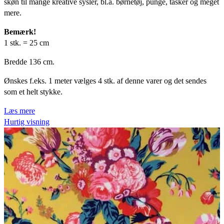
skøn til mange kreative sysler, bl.a. børnetøj, punge, tasker og meget
var:
er:
mere.
kr.54,75.
kr.43,75.
Bemærk!
1 stk. = 25 cm
Bredde 136 cm.
Ønskes f.eks. 1 meter vælges 4 stk. af denne varer og det sendes
som et helt stykke.
Læs mere
Hurtig visning