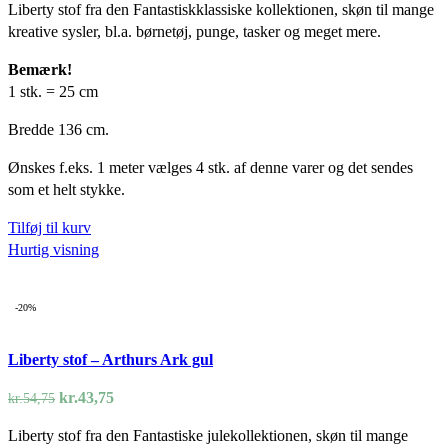
Liberty stof fra den Fantastiskklassiske kollektionen, skøn til mange
pris
pris
kreative sysler, bl.a. børnetøj, punge, tasker og meget mere.
var:
er:
kr.54,75.
kr.43,75.
Bemærk!
1 stk. = 25 cm
Bredde 136 cm.
Ønskes f.eks. 1 meter vælges 4 stk. af denne varer og det sendes
som et helt stykke.
Tilføj til kurv
Hurtig visning
-20%
Liberty stof – Arthurs Ark gul
Den
Den
kr.
43,75
kr.
54,75
oprindelige
aktuelle
Liberty stof fra den Fantastiske julekollektionen, skøn til mange
pris
pris