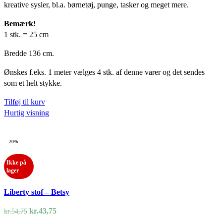
kreative sysler, bl.a. børnetøj, punge, tasker og meget mere.
var:
er:
kr.54,75.
kr.43,75.
Bemærk!
1 stk. = 25 cm
Bredde 136 cm.
Ønskes f.eks. 1 meter vælges 4 stk. af denne varer og det sendes
som et helt stykke.
Tilføj til kurv
Hurtig visning
-20%
Ikke på
lager
Liberty stof – Betsy
Den
Den
kr.
43,75
kr.
54,75
oprindelige
aktuelle