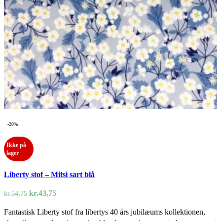
-20%
Ikke på
lager
Liberty stof – Mitsi sart blå
Den
Den
kr.
43,75
kr.
54,75
oprindelige
aktuelle
Fantastisk Liberty stof fra libertys 40 års jubilæums kollektionen,
pris
pris