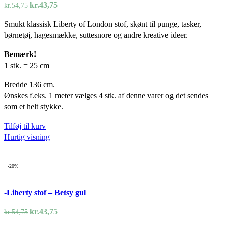
Den
Den
kr.
43,75
kr.
54,75
oprindelige
aktuelle
Smukt klassisk Liberty of London stof, skønt til punge, tasker,
pris
pris
børnetøj, hagesmække, suttesnore og andre kreative ideer.
var:
er:
kr.54,75.
kr.43,75.
Bemærk!
1 stk. = 25 cm
Bredde 136 cm.
Ønskes f.eks. 1 meter vælges 4 stk. af denne varer og det sendes
som et helt stykke.
Tilføj til kurv
Hurtig visning
-20%
-Liberty stof – Betsy gul
Den
Den
kr.
43,75
kr.
54,75
oprindelige
aktuelle