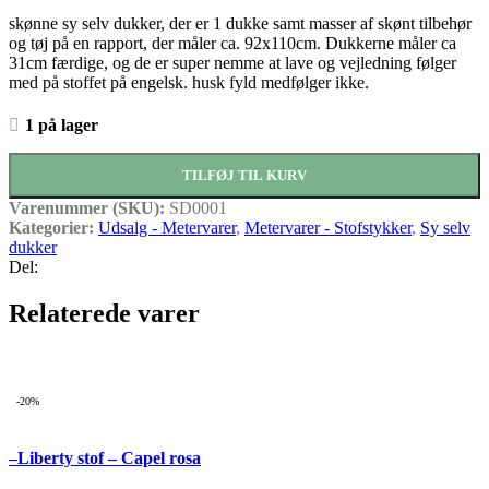
oprindelige
aktuelle
skønne sy selv dukker, der er 1 dukke samt masser af skønt tilbehør
pris
pris
og tøj på en rapport, der måler ca. 92x110cm. Dukkerne måler ca
var:
er:
31cm færdige, og de er super nemme at lave og vejledning følger
kr.158,00.
kr.118,50.
med på stoffet på engelsk. husk fyld medfølger ikke.
1 på lager
TILFØJ TIL KURV
Varenummer (SKU):
SD0001
Kategorier:
Udsalg - Metervarer
,
Metervarer - Stofstykker
,
Sy selv
dukker
Del:
Relaterede varer
-20%
–Liberty stof – Capel rosa