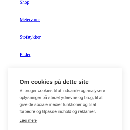
Shop
Metervarer
Stofstykker
Puder
Unika
Om cookies på dette site
Crepepapir
Vi bruger cookies til at indsamle og analysere
oplysninger på stedet ydeevne og brug, til at
give de sociale medier funktioner og til at
Hobby
forbedre og tilpasse indhold og reklamer.
Læs mere
Log ind / Opret konto