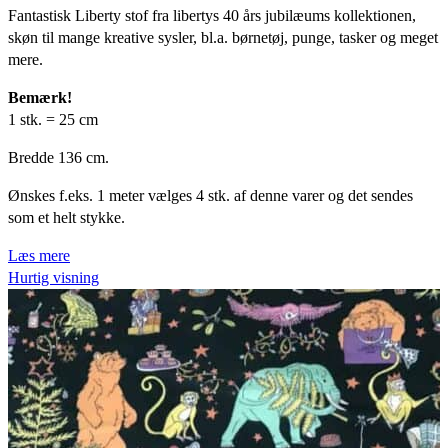
Fantastisk Liberty stof fra libertys 40 års jubilæums kollektionen,
pris
pris
skøn til mange kreative sysler, bl.a. børnetøj, punge, tasker og meget
var:
er:
mere.
kr.54,75.
kr.43,75.
Bemærk!
1 stk. = 25 cm
Bredde 136 cm.
Ønskes f.eks. 1 meter vælges 4 stk. af denne varer og det sendes
som et helt stykke.
Læs mere
Hurtig visning