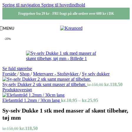
Spring til navigation
Spring til hovedindhold
Fragtpriser fra 29 kr - FRI fragt på alle ordrer over 600 kr i DK
MENU
-25%
Se fuld størrelse
Forside
/
Shop
/
Metervarer - Stofstykker
/
Sy selv dukker
Den
Den
Sy-selv Dukker 2 stk samt masser af tilbehør.
kr.
118,50
kr.
158,00
oprindelige
aktu
Produktoversigt
pris
pris
Prisinterval:
var:
er:
Elefanttråd 1.2mm / 30cm lang
kr.
10,95
–
kr.
25,95
kr.10,95
kr.158,00.
kr.11
Sy-selv Dukke 1 stk med masser af skønt tilbehør,
til
kr.25,95
tøj mm
Den
Den
kr.
118,50
kr.
158,00