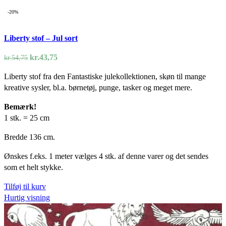
-20%
Liberty stof – Jul sort
Den
Den
kr.
43,75
kr.
54,75
oprindelige
aktuelle
Liberty stof fra den Fantastiske julekollektionen, skøn til mange
pris
pris
kreative sysler, bl.a. børnetøj, punge, tasker og meget mere.
var:
er:
kr.54,75.
kr.43,75.
Bemærk!
1 stk. = 25 cm
Bredde 136 cm.
Ønskes f.eks. 1 meter vælges 4 stk. af denne varer og det sendes
som et helt stykke.
Tilføj til kurv
Hurtig visning