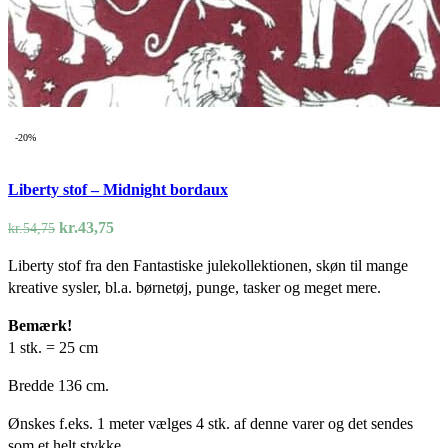
-20%
Liberty stof – Midnight bordaux
Den
Den
kr.
43,75
kr.
54,75
oprindelige
aktuelle
Liberty stof fra den Fantastiske julekollektionen, skøn til mange
pris
pris
kreative sysler, bl.a. børnetøj, punge, tasker og meget mere.
var:
er:
kr.54,75.
kr.43,75.
Bemærk!
1 stk. = 25 cm
Bredde 136 cm.
Ønskes f.eks. 1 meter vælges 4 stk. af denne varer og det sendes
som et helt stykke.