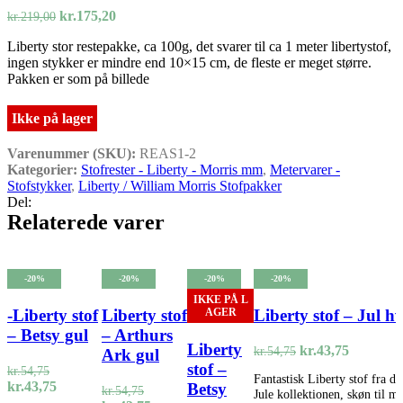
Den
Den
kr.219,00.
kr.175,20.
kr.
175,20
kr.
219,00
oprindelige
aktuelle
Liberty stor restepakke, ca 100g, det svarer til ca 1 meter libertystof,
pris
pris
ingen stykker er mindre end 10×15 cm, de fleste er meget større.
var:
er:
Pakken er som på billede
kr.219,00.
kr.175,20.
Ikke på lager
Varenummer (SKU):
REAS1-2
Kategorier:
Stofrester - Liberty - Morris mm
,
Metervarer -
Stofstykker
,
Liberty / William Morris Stofpakker
Del:
Relaterede varer
-20%
-20%
-20%
-20%
IKKE PÅ L
-Liberty stof
Liberty stof
Liberty stof – Jul h
AGER
– Betsy gul
– Arthurs
Liberty
Den
Den
kr.
43,75
kr.
54,75
Ark gul
oprindelige
aktuelle
stof –
kr.
54,75
Fantastisk Liberty stof fra 
pris
pris
Den
Den
kr.
43,75
Betsy
kr.
54,75
Jule kollektionen, skøn til m
var:
er:
oprindelige
aktuelle