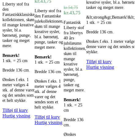
Den
Den
kr.
43,75
kreative sysler, bl.a. børnetø
kr.54,75.
kr.43,75.
Liberty stof fra
pris
pris
oprindelige
aktuelle
kr.
54,75
tasker og meget mere.
den
var:
er:
Liberty stof fra
pris
pris
Den
Den
kr.
43,75
Fantastiskklassiske
kr.54,75.
kr.43,75.
den Fantastiske
&lt;strong&gt;Bemærk!&lt;/
var:
er:
oprindelige
aktuelle
kollektionen, skøn
julekollektionen,
1 stk. = 25 cm
Fantastisk
kr.54,75.
kr.43,75.
pris
pris
til mange kreative
skøn til mange
Liberty stof
var:
er:
sysler, bl.a.
kreative sysler,
Bredde 136 cm.
fra libertys
kr.54,75.
kr.43,75.
børnetøj, punge,
bl.a. børnetøj,
40 års
tasker og meget
Ønskes f.eks. 1 meter vælges 
punge, tasker og
jubilæums
mere.
denne varer og det sendes som
meget mere.
kollektionen,
stykke.
skøn til
Bemærk!
Bemærk!
mange
1 stk. = 25 cm
Tilføj til kurv
1 stk. = 25 cm
kreative
Hurtig visning
sysler, bl.a.
Bredde 136 cm.
Bredde 136 cm.
børnetøj,
punge,
Ønskes f.eks. 1
Ønskes f.eks. 1
tasker og
meter vælges 4
meter vælges 4
meget mere.
stk. af denne varer
stk. af denne
og det sendes som
varer og det
Bemærk!
et helt stykke.
sendes som et
1 stk. = 25
helt stykke.
cm
Tilføj til kurv
Hurtig visning
Tilføj til kurv
Bredde 136
Hurtig visning
cm.
Ønskes