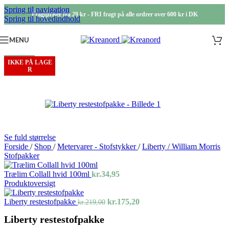
Spring til navigation
Fragtpriser fra 29 kr - FRI fragt på alle ordrer over 600 kr i DK
Spring til hovedindhold
MENU
-20%
IKKE PÅ LAGE
R
Se fuld størrelse
Forside
/
Shop
/
Metervarer - Stofstykker
/
Liberty / William Morris
Stofpakker
Trælim Collall hvid 100ml
kr.
34,95
Produktoversigt
Den
Den
Liberty restestofpakke
kr.
175,20
kr.
219,00
oprindelige
aktuelle
Liberty restestofpakke
pris
pris
var:
er: