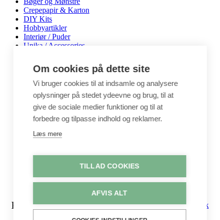
Bøger og Mønstre
Crepepapir & Karton
DIY Kits
Hobbyartikler
Interiør / Puder
Unika / Accessories
Garn
Perler & smykkedele
Om cookies på dette site
Tegne & maleartikler
Gavekort
Vi bruger cookies til at indsamle og analysere
Byggesæt
oplysninger på stedet ydeevne og brug, til at
Leg
give de sociale medier funktioner og til at
Shop
forbedre og tilpasse indhold og reklamer.
Metervarer
Stofstykker
Læs mere
Puder
Unika
Crepepapir
TILLAD COOKIES
Hobby
Log ind / Opret konto
AFVIS ALT
Kurv
Luk