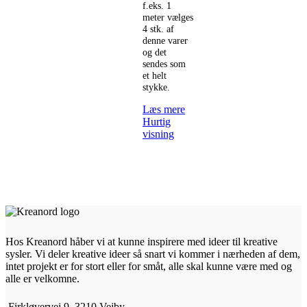
f.eks. 1
meter vælges
4 stk. af
denne varer
og det
sendes som
et helt
stykke.
Læs mere
Hurtig
visning
Hos Kreanord håber vi at kunne inspirere med ideer til kreative
sysler. Vi deler kreative ideer så snart vi kommer i nærheden af dem,
intet projekt er for stort eller for småt, alle skal kunne være med og
alle er velkomne.
Firkløvervej 9, 3210 Vejby