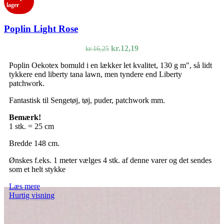
lager
Poplin Light Rose
Den
Den
kr.
12,19
kr.
16,25
oprindelige
aktuelle
Poplin Oekotex bomuld i en lækker let kvalitet, 130 g m", så lidt
pris
pris
tykkere end liberty tana lawn, men tyndere end Liberty
var:
er:
patchwork.
kr.16,25.
kr.12,19.
Fantastisk til Sengetøj, tøj, puder, patchwork mm.
Bemærk!
1 stk. = 25 cm
Bredde 148 cm.
Ønskes f.eks. 1 meter vælges 4 stk. af denne varer og det sendes
som et helt stykke
Læs mere
Hurtig visning