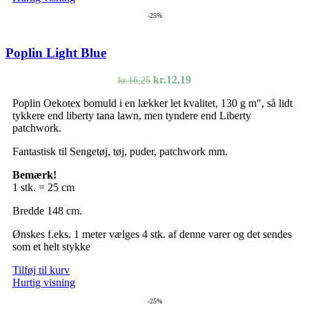
-25%
Poplin Light Blue
Den
Den
kr.
12,19
kr.
16,25
oprindelige
aktuelle
Poplin Oekotex bomuld i en lækker let kvalitet, 130 g m", så lidt
pris
pris
tykkere end liberty tana lawn, men tyndere end Liberty
var:
er:
patchwork.
kr.16,25.
kr.12,19.
Fantastisk til Sengetøj, tøj, puder, patchwork mm.
Bemærk!
1 stk. = 25 cm
Bredde 148 cm.
Ønskes f.eks. 1 meter vælges 4 stk. af denne varer og det sendes
som et helt stykke
Tilføj til kurv
Hurtig visning
-25%