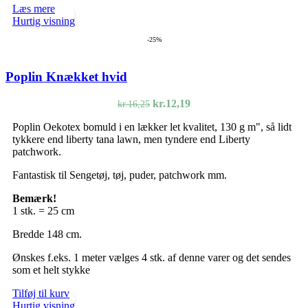
Læs mere
Hurtig visning
-25%
Poplin Knækket hvid
Den
Den
kr.
12,19
kr.
16,25
oprindelige
aktuelle
Poplin Oekotex bomuld i en lækker let kvalitet, 130 g m", så lidt
pris
pris
tykkere end liberty tana lawn, men tyndere end Liberty
var:
er:
patchwork.
kr.16,25.
kr.12,19.
Fantastisk til Sengetøj, tøj, puder, patchwork mm.
Bemærk!
1 stk. = 25 cm
Bredde 148 cm.
Ønskes f.eks. 1 meter vælges 4 stk. af denne varer og det sendes
som et helt stykke
Tilføj til kurv
Hurtig visning