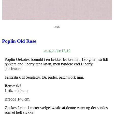
-25%
Poplin Old Rose
Den
Den
kr.
12,19
kr.
16,25
oprindelige
aktuelle
Poplin Oekotex bomuld i en lækker let kvalitet, 130 g m", så lidt
pris
pris
tykkere end liberty tana lawn, men tyndere end Liberty
var:
er:
patchwork.
kr.16,25.
kr.12,19.
Fantastisk til Sengetøj, tøj, puder, patchwork mm.
Bemærk!
1 stk. = 25 cm
Bredde 148 cm.
Ønskes f.eks. 1 meter vælges 4 stk. af denne varer og det sendes
som et helt stykke