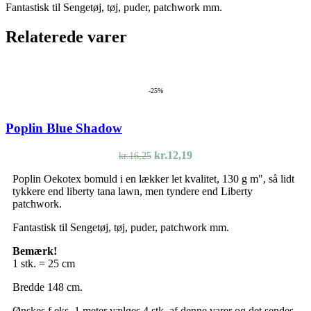
Fantastisk til Sengetøj, tøj, puder, patchwork mm.
Relaterede varer
-25%
Poplin Blue Shadow
Den
Den
kr.
12,19
kr.
16,25
oprindelige
aktuelle
Poplin Oekotex bomuld i en lækker let kvalitet, 130 g m", så lidt
pris
pris
tykkere end liberty tana lawn, men tyndere end Liberty
var:
er:
patchwork.
kr.16,25.
kr.12,19.
Fantastisk til Sengetøj, tøj, puder, patchwork mm.
Bemærk!
1 stk. = 25 cm
Bredde 148 cm.
Ønskes f.eks. 1 meter vælges 4 stk. af denne varer og det sendes