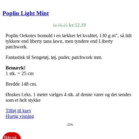
Poplin Light Mint
Den
Den
kr.
12,19
kr.
16,25
oprindelige
aktuelle
Poplin Oekotex bomuld i en lækker let kvalitet, 130 g m", så lidt
pris
pris
tykkere end liberty tana lawn, men tyndere end Liberty
var:
er:
patchwork.
kr.16,25.
kr.12,19.
Fantastisk til Sengetøj, tøj, puder, patchwork mm.
Bemærk!
1 stk. = 25 cm
Bredde 148 cm.
Ønskes f.eks. 1 meter vælges 4 stk. af denne varer og det sendes
som et helt stykke
Tilføj til kurv
Hurtig visning
-25%
Ikke på