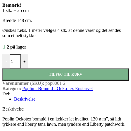
Bemærk!
1 stk. = 25 cm
Bredde 148 cm.
Ønskes f.eks. 1 meter vælges 4 stk. af denne varer og det sendes
som et helt stykke
2 på lager
Poplin Petrol antal
-
+
TILFØJ TIL KURV
Varenummer (SKU):
pop0001-2
Kategori:
Poplin - Bomuld - Oeko-tex Ensfarvet
Del:
Beskrivelse
Beskrivelse
Poplin Oekotex bomuld i en lækker let kvalitet, 130 g m”, så lidt
tykkere end liberty tana lawn, men tyndere end Liberty patchwork.