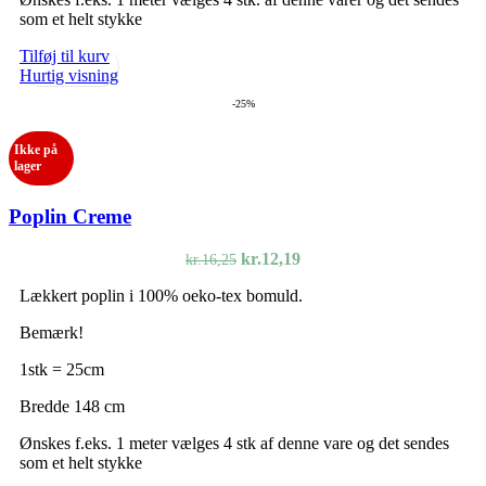
som et helt stykke
Tilføj til kurv
Hurtig visning
-25%
Ikke på
lager
Poplin Creme
Den
Den
kr.
12,19
kr.
16,25
oprindelige
aktuelle
Lækkert poplin i 100% oeko-tex bomuld.
pris
pris
var:
er:
Bemærk!
kr.16,25.
kr.12,19.
1stk = 25cm
Bredde 148 cm
Ønskes f.eks. 1 meter vælges 4 stk af denne vare og det sendes
som et helt stykke