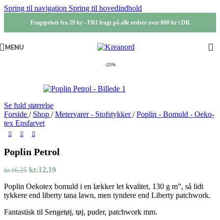
Spring til navigation
Spring til hovedindhold
Fragtpriser fra 29 kr - FRI fragt på alle ordrer over 600 kr i DK
MENU
-25%
Se fuld størrelse
Forside
/
Shop
/
Metervarer - Stofstykker
/
Poplin - Bomuld - Oeko-
tex Ensfarvet
Poplin Petrol
Den
Den
kr.
12,19
kr.
16,25
oprindelige
aktuelle
Poplin Oekotex bomuld i en lækker let kvalitet, 130 g m”, så lidt
pris
pris
tykkere end liberty tana lawn, men tyndere end Liberty patchwork.
var:
er:
kr.16,25.
kr.12,19.
Fantastisk til Sengetøj, tøj, puder, patchwork mm.