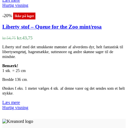
Læs mere
Hurtig visning
-20%
Ikke på lager
Liberty stof – Queue for the Zoo mint/rosa
Den
Den
kr.
43,75
kr.
54,75
oprindelige
aktuelle
Liberty stof med det smukkeste mønster af alverdens dyr, helt fantastisk til
pris
pris
libertysengetøj, hagesmække, suttesnore og andre skønne sager til de
var:
er:
mindste.
kr.54,75.
kr.43,75.
Bemærk!
1 stk. = 25 cm
Bredde 136 cm.
Ønskes f.eks. 1 meter vælges 4 stk. af denne varer og det sendes som et helt
stykke.
Læs mere
Hurtig visning