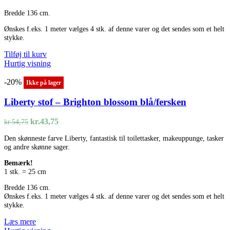
Bredde 136 cm.
Ønskes f.eks. 1 meter vælges 4 stk. af denne varer og det sendes som et helt
stykke.
Tilføj til kurv
Hurtig visning
-20%
Ikke på lager
Liberty stof – Brighton blossom blå/fersken
Den
Den
kr.
43,75
kr.
54,75
oprindelige
aktuelle
Den skønneste farve Liberty, fantastisk til toilettasker, makeuppunge, tasker
pris
pris
og andre skønne sager.
var:
er:
kr.54,75.
kr.43,75.
Bemærk!
1 stk. = 25 cm
Bredde 136 cm.
Ønskes f.eks. 1 meter vælges 4 stk. af denne varer og det sendes som et helt
stykke.
Læs mere