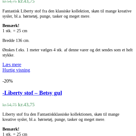
Den
Den
kr.
43,75
kr.
54,75
oprindelige
aktuelle
Fantastisk Liberty stof fra den klassiske kollektion, skøn til mange kreative
pris
pris
sysler, bl.a. børnetøj, punge, tasker og meget mere.
var:
er:
kr.54,75.
kr.43,75.
Bemærk!
1 stk. = 25 cm
Bredde 136 cm.
Ønskes f.eks. 1 meter vælges 4 stk. af denne varer og det sendes som et helt
stykke.
Læs mere
Hurtig visning
-20%
-Liberty stof – Betsy gul
Den
Den
kr.
43,75
kr.
54,75
oprindelige
aktuelle
Liberty stof fra den Fantastiskklassiske kollektionen, skøn til mange
pris
pris
kreative sysler, bl.a. børnetøj, punge, tasker og meget mere.
var:
er:
kr.54,75.
kr.43,75.
Bemærk!
1 stk. = 25 cm