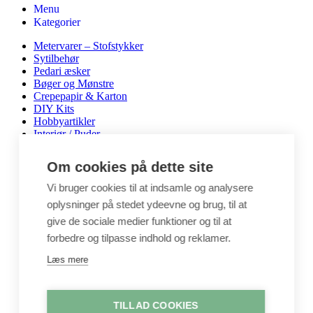
Menu
Kategorier
Metervarer – Stofstykker
Sytilbehør
Pedari æsker
Bøger og Mønstre
Crepepapir & Karton
DIY Kits
Hobbyartikler
Interiør / Puder
Unika / Accessories
Garn
Om cookies på dette site
Perler & smykkedele
Tegne & maleartikler
Vi bruger cookies til at indsamle og analysere
Gavekort
oplysninger på stedet ydeevne og brug, til at
Byggesæt
give de sociale medier funktioner og til at
Leg
forbedre og tilpasse indhold og reklamer.
Shop
Metervarer
Læs mere
Stofstykker
Puder
Unika
TILLAD COOKIES
Crepepapir