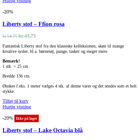
Hurtig visning
-20%
Liberty stof – Ffion rosa
Den
Den
kr.
43,75
kr.
54,75
oprindelige
aktuelle
Fantastisk Liberty stof fra den klassiske kollektionen, skøn til mange
pris
pris
kreative sysler, bl.a. børnetøj, punge, tasker og meget mere.
var:
er:
kr.54,75.
kr.43,75.
Bemærk!
1 stk. = 25 cm
Bredde 136 cm.
Ønskes f.eks. 1 meter vælges 4 stk. af denne varer og det sendes som et helt
stykke.
Tilføj til kurv
Hurtig visning
-20%
Ikke på lager
Liberty stof – Lake Octavia blå