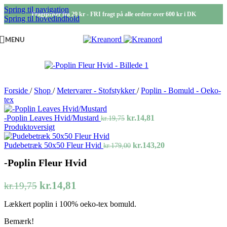
Spring til navigation
-25%
Fragtpriser fra 29 kr - FRI fragt på alle ordrer over 600 kr i DK
Spring til hovedindhold
MENU
Forside
/
Shop
/
Metervarer - Stofstykker
/
Poplin - Bomuld - Oeko-
tex
Den
Den
-Poplin Leaves Hvid/Mustard
kr.
14,81
kr.
19,75
oprindelige
aktuelle
Produktoversigt
pris
pris
var:
Den
er:
Den
Pudebetræk 50x50 Fleur Hvid
kr.
143,20
kr.
179,00
kr.19,75.
oprindelige
kr.14,81.
aktuelle
-Poplin Fleur Hvid
pris
pris
var:
er:
kr.179,00.
kr.143,20.
Den
Den
kr.
14,81
kr.
19,75
oprindelige
aktuelle
Lækkert poplin i 100% oeko-tex bomuld.
pris
pris
var:
er:
Bemærk!