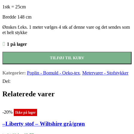
kr.19,75.
kr.14,81.
1stk = 25cm
Bredde 148 cm
Ønskes f.eks. 1 meter vælges 4 stk af denne vare og det sendes som
et helt stykke
1 på lager
TILFØJ TIL KURV
Kategorier:
Poplin - Bomuld - Oeko-tex
,
Metervarer - Stofstykker
Del:
Relaterede varer
-20%
Ikke på lager
–Liberty stof – Wiltshire grå/grøn