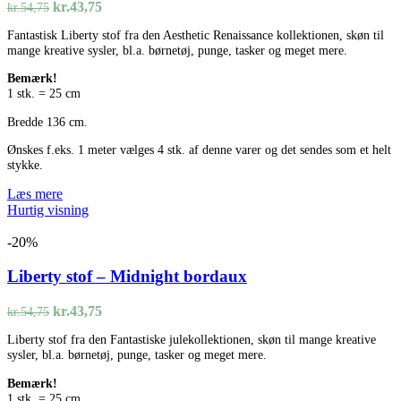
Den
Den
kr.
43,75
kr.
54,75
oprindelige
aktuelle
Fantastisk Liberty stof fra den Aesthetic Renaissance kollektionen, skøn til
pris
pris
mange kreative sysler, bl.a. børnetøj, punge, tasker og meget mere.
var:
er:
kr.54,75.
kr.43,75.
Bemærk!
1 stk. = 25 cm
Bredde 136 cm.
Ønskes f.eks. 1 meter vælges 4 stk. af denne varer og det sendes som et helt
stykke.
Læs mere
Hurtig visning
-20%
Liberty stof – Midnight bordaux
Den
Den
kr.
43,75
kr.
54,75
oprindelige
aktuelle
Liberty stof fra den Fantastiske julekollektionen, skøn til mange kreative
pris
pris
sysler, bl.a. børnetøj, punge, tasker og meget mere.
var:
er:
kr.54,75.
kr.43,75.
Bemærk!
1 stk. = 25 cm