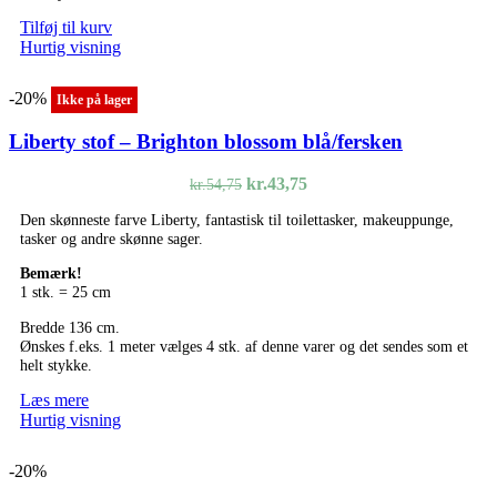
Tilføj til kurv
Hurtig visning
-20%
Ikke på lager
Liberty stof – Brighton blossom blå/fersken
Den
Den
kr.
43,75
kr.
54,75
oprindelige
aktuelle
Den skønneste farve Liberty, fantastisk til toilettasker, makeuppunge,
pris
pris
tasker og andre skønne sager.
var:
er:
kr.54,75.
kr.43,75.
Bemærk!
1 stk. = 25 cm
Bredde 136 cm.
Ønskes f.eks. 1 meter vælges 4 stk. af denne varer og det sendes som et
helt stykke.
Læs mere
Hurtig visning
-20%