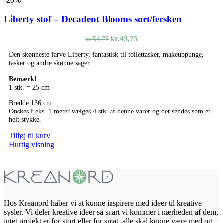
-20%
Liberty stof – Decadent Blooms sort/fersken
Den
Den
kr.
43,75
kr.
54,75
oprindelige
aktuelle
Den skønneste farve Liberty, fantastisk til toilettasker, makeuppunge,
pris
pris
tasker og andre skønne sager.
var:
er:
kr.54,75.
kr.43,75.
Bemærk!
1 stk. = 25 cm
Bredde 136 cm.
Ønskes f.eks. 1 meter vælges 4 stk. af denne varer og det sendes som et
helt stykke.
Tilføj til kurv
Hurtig visning
Hos Kreanord håber vi at kunne inspirere med ideer til kreative
sysler. Vi deler kreative ideer så snart vi kommer i nærheden af dem,
intet projekt er for stort eller for småt, alle skal kunne være med og