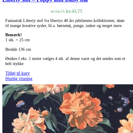
Den
Den
kr.
43,75
kr.
54,75
oprindelige
aktuelle
Fantastisk Liberty stof fra libertys 40 års jubilæums kollektionen, skøn
pris
pris
til mange kreative sysler, bl.a. børnetøj, punge, tasker og meget mere.
var:
er:
kr.54,75.
kr.43,75.
Bemærk!
1 stk. = 25 cm
Bredde 136 cm.
Ønskes f.eks. 1 meter vælges 4 stk. af denne varer og det sendes som et
helt stykke.
Tilføj til kurv
Hurtig visning