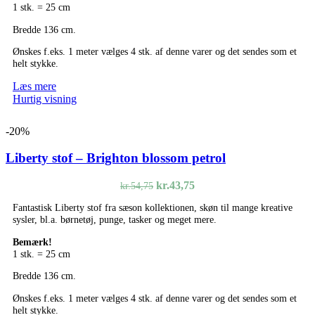
1 stk. = 25 cm
Bredde 136 cm.
Ønskes f.eks. 1 meter vælges 4 stk. af denne varer og det sendes som et
helt stykke.
Læs mere
Hurtig visning
-20%
Liberty stof – Brighton blossom petrol
Den
Den
kr.
43,75
kr.
54,75
oprindelige
aktuelle
Fantastisk Liberty stof fra sæson kollektionen, skøn til mange kreative
pris
pris
sysler, bl.a. børnetøj, punge, tasker og meget mere.
var:
er:
kr.54,75.
kr.43,75.
Bemærk!
1 stk. = 25 cm
Bredde 136 cm.
Ønskes f.eks. 1 meter vælges 4 stk. af denne varer og det sendes som et
helt stykke.