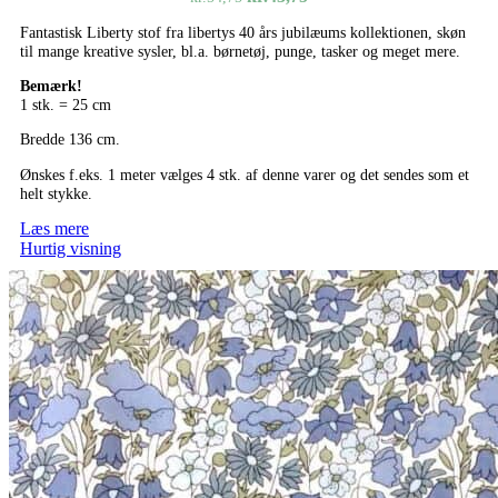
oprindelige
aktuelle
Fantastisk Liberty stof fra libertys 40 års jubilæums kollektionen, skøn
pris
pris
til mange kreative sysler, bl.a. børnetøj, punge, tasker og meget mere.
var:
er:
kr.54,75.
kr.43,75.
Bemærk!
1 stk. = 25 cm
Bredde 136 cm.
Ønskes f.eks. 1 meter vælges 4 stk. af denne varer og det sendes som et
helt stykke.
Læs mere
Hurtig visning