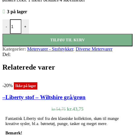
3 på lager
Fløjl Army grøn antal
-
+
TILFØJ TIL KURV
Kategorier:
Metervarer - Stofstykker
,
Diverse Metervarer
Del:
Relaterede varer
-20%
Ikke på lager
–Liberty stof – Wiltshire grå/grøn
Den
Den
kr.
43,75
kr.
54,75
oprindelige
aktuelle
Fantastisk Liberty stof fra den klassiske kollektion, skøn til mange
pris
pris
kreative sysler, bl.a. børnetøj, punge, tasker og meget mere.
var:
er:
kr.54,75.
kr.43,75.
Bemærk!