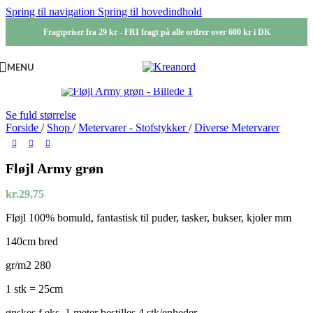
Spring til navigation
Spring til hovedindhold
Fragtpriser fra 29 kr - FRI fragt på alle ordrer over 600 kr i DK
MENU
Se fuld størrelse
Forside
/
Shop
/
Metervarer - Stofstykker
/
Diverse Metervarer
Fløjl Army grøn
kr.
29,75
Fløjl 100% bomuld, fantastisk til puder, tasker, bukser, kjoler mm
140cm bred
gr/m2 280
1 stk = 25cm
ønskes f.eks. 1 meter bestilles 4 stk/enheder