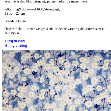
kreative sysler, bl.a. børnetøj, punge, tasker og meget mere.
var:
er:
kr.54,75.
kr.43,75.
&lt;strong&gt;Bemærk!&lt;/strong&gt;
1 stk. = 25 cm
Bredde 136 cm.
Ønskes f.eks. 1 meter vælges 4 stk. af denne varer og det sendes som et
helt stykke.
Tilføj til kurv
Hurtig visning