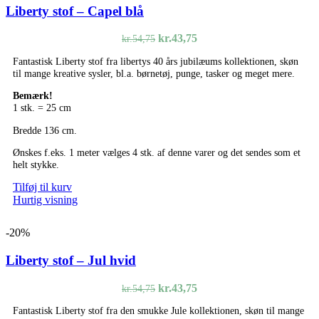
Liberty stof – Capel blå
Den
Den
kr.
43,75
kr.
54,75
oprindelige
aktuelle
Fantastisk Liberty stof fra libertys 40 års jubilæums kollektionen, skøn
pris
pris
til mange kreative sysler, bl.a. børnetøj, punge, tasker og meget mere.
var:
er:
kr.54,75.
kr.43,75.
Bemærk!
1 stk. = 25 cm
Bredde 136 cm.
Ønskes f.eks. 1 meter vælges 4 stk. af denne varer og det sendes som et
helt stykke.
Tilføj til kurv
Hurtig visning
-20%
Liberty stof – Jul hvid
Den
Den
kr.
43,75
kr.
54,75
oprindelige
aktuelle
Fantastisk Liberty stof fra den smukke Jule kollektionen, skøn til mange
pris
pris