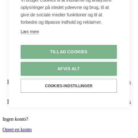
Gavekort
oplysninger på stedet ydeevne og brug, til at
Byggesæt
give de sociale medier funktioner og til at
Leg
forbedre og tilpasse indhold og reklamer.
Shop
Metervarer
Læs mere
Stofstykker
Puder
Unika
TILLAD COOKIES
Crepepapir
Hobby
Log ind / Opret konto
AFVIS ALT
Kurv
Luk
COOKIES-INDSTILLINGER
Log ind
Luk
Ingen konto?
Opret en konto