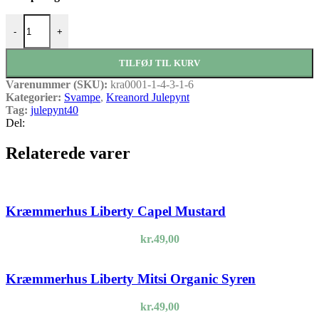
Liberty Svamp Strawberry Thief Rød antal
-
+
TILFØJ TIL KURV
Varenummer (SKU):
kra0001-1-4-3-1-6
Kategorier:
Svampe
,
Kreanord Julepynt
Tag:
julepynt40
Del:
Relaterede varer
Kræmmerhus Liberty Capel Mustard
kr.
49,00
Kræmmerhus Liberty Mitsi Organic Syren
kr.
49,00