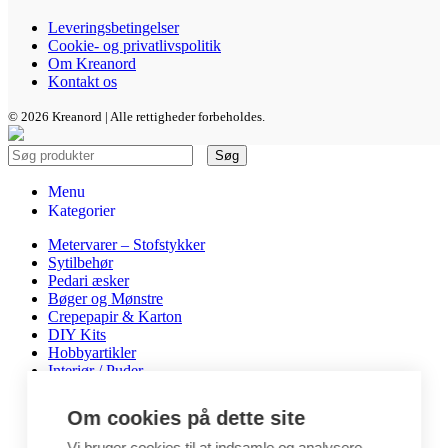
Leveringsbetingelser
Cookie- og privatlivspolitik
Om Kreanord
Kontakt os
© 2026 Kreanord | Alle rettigheder forbeholdes.
Søg
Menu
Kategorier
Metervarer – Stofstykker
Sytilbehør
Pedari æsker
Bøger og Mønstre
Crepepapir & Karton
DIY Kits
Hobbyartikler
Interiør / Puder
Unika / Accessories
Garn
Om cookies på dette site
Perler & smykkedele
Tegne & maleartikler
Vi bruger cookies til at indsamle og analysere