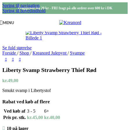
Spring til navigation
Fragtpriser fra 29 kr - FRI fragt på alle ordrer over 600 kr i DK
Spring til hovedindhold
MENU
Se fuld størrelse
Forside
/
Shop
/
Kreanord Julepynt
/
Svampe
Liberty Svamp Strawberry Thief Rød
kr.
49,00
Smukt svamp i Libertystof
Rabat ved køb af flere
Ved køb af
3 - 5
6+
Pris pr. stk.
kr.
45,00
kr.
40,00
10 på lager