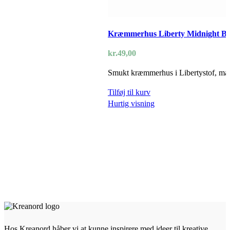
Kræmmerhus Liberty Midnight B
kr.
49,00
Smukt kræmmerhus i Libertystof, mål
Tilføj til kurv
Hurtig visning
Hos Kreanord håber vi at kunne inspirere med ideer til kreative