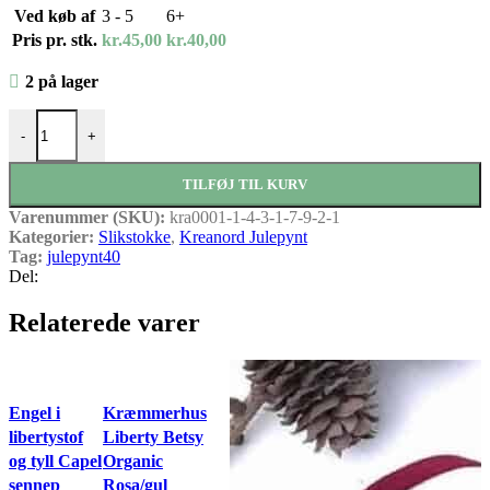
Ved køb af
3 - 5
6+
Pris pr. stk.
kr.
45,00
kr.
40,00
2 på lager
Liberty Slikstok Ava antal
-
+
TILFØJ TIL KURV
Varenummer (SKU):
kra0001-1-4-3-1-7-9-2-1
Kategorier:
Slikstokke
,
Kreanord Julepynt
Tag:
julepynt40
Del:
Relaterede varer
Engel i
Kræmmerhus
libertystof
Liberty Betsy
og tyll Capel
Organic
sennep
Rosa/gul