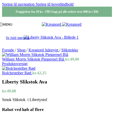
Spring til navigation
Spring til hovedindhold
Fragtpriser fra 29 kr - FRI fragt på alle ordrer over 600 kr i DK
MENU
Se fuld størrelse
Forside
/
Shop
/
Kreanord Julepynt
/
Slikstokke
William Morris Slikstok Pimpernel Blå
kr.
49,00
Produktoversigt
Bolchestriber Rød
kr.
42,25
Liberty Slikstok Ava
kr.
49,00
Smuk Slikstok i Libertystof
Rabat ved køb af flere