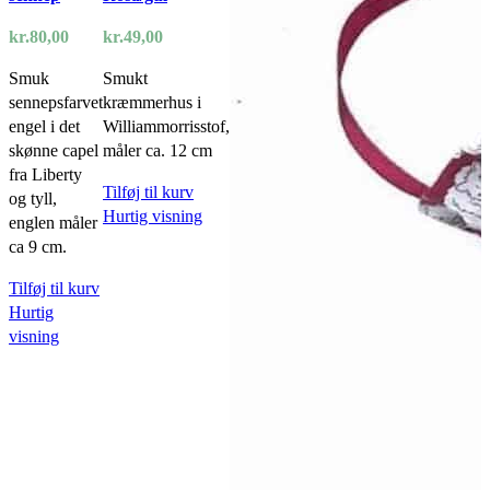
kr.
80,00
kr.
49,00
Smuk
Smukt
sennepsfarvet
kræmmerhus i
engel i det
Williammorrisstof,
skønne capel
måler ca. 12 cm
fra Liberty
Tilføj til kurv
og tyll,
Hurtig visning
englen måler
ca 9 cm.
Tilføj til kurv
Hurtig
visning