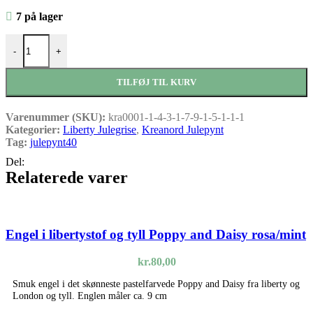
7 på lager
Liberty Julegris wiltshire shade rosa/rød antal
-
+
TILFØJ TIL KURV
Varenummer (SKU):
kra0001-1-4-3-1-7-9-1-5-1-1-1
Kategorier:
Liberty Julegrise
,
Kreanord Julepynt
Tag:
julepynt40
Del:
Relaterede varer
Engel i libertystof og tyll Poppy and Daisy rosa/mint
kr.
80,00
Smuk engel i det skønneste pastelfarvede Poppy and Daisy fra liberty og
London og tyll. Englen måler ca. 9 cm