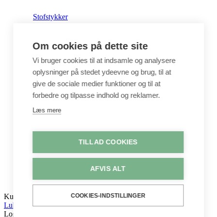
Stofstykker
Om cookies på dette site
Puder
Vi bruger cookies til at indsamle og analysere
oplysninger på stedet ydeevne og brug, til at
Unika
give de sociale medier funktioner og til at
forbedre og tilpasse indhold og reklamer.
Crepepapir
Læs mere
Hobby
TILLAD COOKIES
Log ind / Opret konto
AFVIS ALT
COOKIES-INDSTILLINGER
Kurv
Luk
Log ind