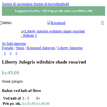
Spring til navigation
Spring til hovedindhold
Fragtpriser fra 29 kr - FRI fragt på alle ordrer over 600 kr i DK
MENU
Se fuld størrelse
Forside
/
Shop
/
Kreanord Julepynt
/
Liberty Julegrise
Liberty Julegris wiltshire shade rosa/rød
kr.
49,00
Smuk julegris
Rabat ved køb af flere
Ved køb af
3 - 5
6+
Pris pr. stk.
kr.
45,00
kr.
40,00