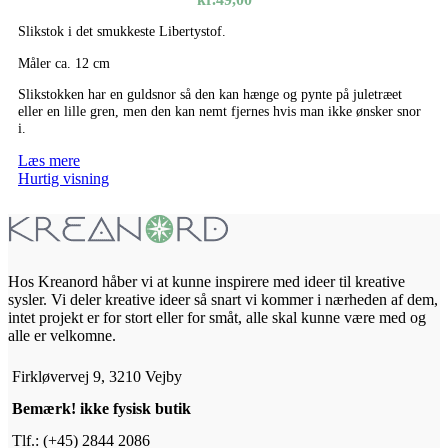
Slikstok i det smukkeste Libertystof.
Måler ca. 12 cm
Slikstokken har en guldsnor så den kan hænge og pynte på juletræet
eller en lille gren, men den kan nemt fjernes hvis man ikke ønsker snor
i.
Læs mere
Hurtig visning
Hos Kreanord håber vi at kunne inspirere med ideer til kreative
sysler. Vi deler kreative ideer så snart vi kommer i nærheden af dem,
intet projekt er for stort eller for småt, alle skal kunne være med og
alle er velkomne.
Firkløvervej 9, 3210 Vejby
Bemærk! ikke fysisk butik
Tlf.: (+45) 2844 2086