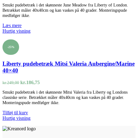
oprindelige
aktuelle
Smukt pudebetræk i det skønneste June Meadow fra Liberty of London.
pris
pris
Betrækket måler 40x40cm og kan vaskes på 40 grader. Monteringspude
var:
er:
medfølger ikke.
kr.249,00.
kr.186,75.
Læs mere
Hurtig visning
-25%
Liberty pudebetræk Mitsi Valeria Aubergine/Marine
40×40
Den
Den
kr.
186,75
kr.
249,00
oprindelige
aktuelle
Smukt pudebetræk i det skønneste Mitsi Valeria fra Liberty og Londons
pris
pris
classiske serie. Betrækket måler 40x40cm og kan vaskes på 40 grader.
var:
er:
Monteringspude medfølger ikke.
kr.249,00.
kr.186,75.
Tilføj til kurv
Hurtig visning