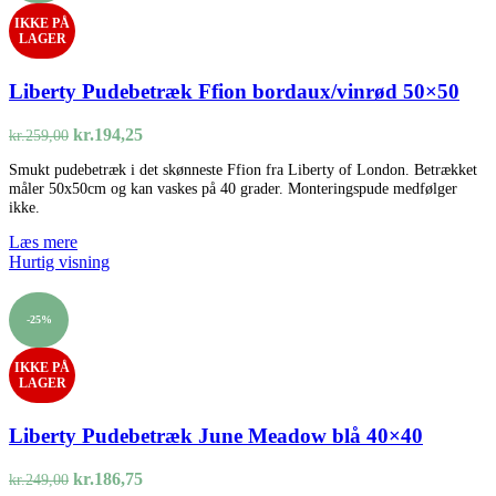
IKKE PÅ
LAGER
Liberty Pudebetræk Ffion bordaux/vinrød 50×50
Den
Den
kr.
194,25
kr.
259,00
oprindelige
aktuelle
Smukt pudebetræk i det skønneste Ffion fra Liberty of London. Betrækket
pris
pris
måler 50x50cm og kan vaskes på 40 grader. Monteringspude medfølger
var:
er:
ikke.
kr.259,00.
kr.194,25.
Læs mere
Hurtig visning
-25%
IKKE PÅ
LAGER
Liberty Pudebetræk June Meadow blå 40×40
Den
Den
kr.
186,75
kr.
249,00