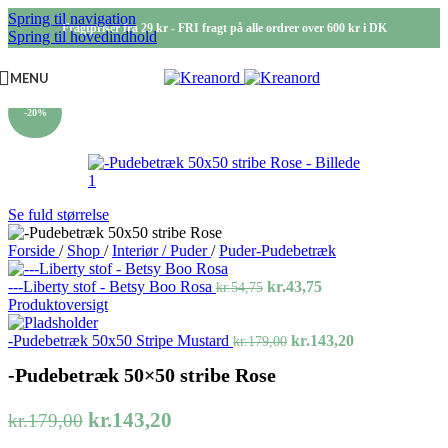
Spring til navigation
Fragtpriser fra 29 kr - FRI fragt på alle ordrer over 600 kr i DK
Spring til hovedindhold
MENU
-20%
Se fuld størrelse
Forside
/
Shop
/
Interiør / Puder
/
Puder-Pudebetræk
Den
Den
---Liberty stof - Betsy Boo Rosa
kr.
43,75
kr.
54,75
oprindelige
aktuelle
Produktoversigt
pris
pris
var:
Den
er:
Den
-Pudebetræk 50x50 Stripe Mustard
kr.
143,20
kr.
179,00
kr.54,75.
oprindelige
kr.43,75.
aktuelle
-Pudebetræk 50×50 stribe Rose
pris
pris
var:
er:
kr.179,00.
kr.143,20.
Den
Den
kr.
143,20
kr.
179,00
oprindelige
aktuelle