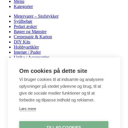
Menu
Kategorier
Metervarer – Stofstykker
Sytilbehør
Pedari æsker
Bøger og Mønstre
Crepepapir & Karton
DIY Kits
Hobbyartikler
Interiør / Puder
Unika / Accessories
Garn
Perler & smykkedele
Om cookies på dette site
Tegne & maleartikler
Gavekort
Vi bruger cookies til at indsamle og analysere
Byggesæt
oplysninger på stedet ydeevne og brug, til at
Leg
give de sociale medier funktioner og til at
Shop
forbedre og tilpasse indhold og reklamer.
Metervarer
Stofstykker
Læs mere
Puder
Unika
Crepepapir
TILLAD COOKIES