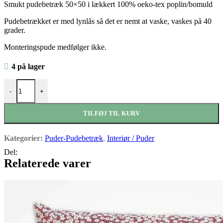
Smukt pudebetræk 50×50 i lækkert 100% oeko-tex poplin/bomuld
pris
pris
var:
er:
Pudebetrækket er med lynlås så det er nemt at vaske, vaskes på 40
grader.
kr.179,00.
kr.143,20.
Monteringspude medfølger ikke.
4 på lager
-Pudebetræk 50x50 stribe Rose antal
-
+
TILFØJ TIL KURV
Kategorier:
Puder-Pudebetræk
,
Interiør / Puder
Del:
Relaterede varer