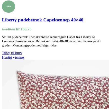
-25%
Liberty pudebetræk Capel/sennep 40×40
Den
Den
kr.
186,75
kr.
249,00
oprindelige
aktuelle
Smukt pudebetræk i det skønneste sennepsgule Capel fra Liberty og
pris
pris
Londons classiske serie. Betrækket måler 40x40cm og kan vaskes på 40
var:
er:
grader. Monteringspude medfølger ikke.
kr.249,00.
kr.186,75.
Tilføj til kurv
Hurtig visning