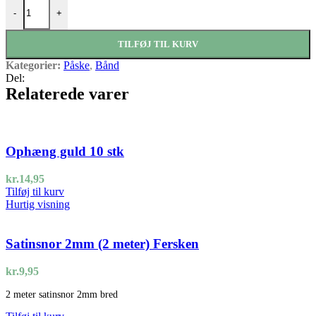
Pailletsnor Guld 1 meter antal
-
+
TILFØJ TIL KURV
Kategorier:
Påske
,
Bånd
Del:
Relaterede varer
Ophæng guld 10 stk
kr.
14,95
Tilføj til kurv
Hurtig visning
Satinsnor 2mm (2 meter) Fersken
kr.
9,95
2 meter satinsnor 2mm bred