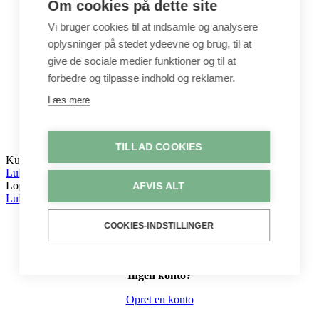
Om cookies på dette site
Byggesæt
Leg
Vi bruger cookies til at indsamle og analysere
oplysninger på stedet ydeevne og brug, til at
Shop
Metervarer
give de sociale medier funktioner og til at
Stofstykker
forbedre og tilpasse indhold og reklamer.
Puder
Unika
Læs mere
Crepepapir
Hobby
Log ind / Opret konto
TILLAD COOKIES
Kurv
Luk
Log ind
AFVIS ALT
Luk
COOKIES-INDSTILLINGER
Ingen konto?
Opret en konto