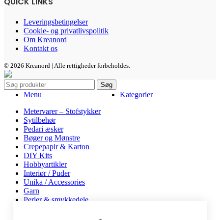
QUICK LINKS
Leveringsbetingelser
Cookie- og privatlivspolitik
Om Kreanord
Kontakt os
© 2026 Kreanord | Alle rettigheder forbeholdes.
Søg
Menu
Kategorier
Metervarer – Stofstykker
Sytilbehør
Pedari æsker
Bøger og Mønstre
Crepepapir & Karton
DIY Kits
Hobbyartikler
Interiør / Puder
Unika / Accessories
Garn
Perler & smykkedele
Tegne & maleartikler
Gavekort