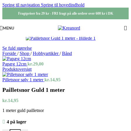
Spring til navigation
Spring til hovedindhold
Fragtpriser fra 29 kr - FRI fragt på alle ordrer over 600 kr i DK
MENU
Se fuld størrelse
Forside
/
Shop
/
Hobbyartikler
/
Bånd
Papæg 12cm
kr.
29,00
Produktoversigt
Pilletsnor sølv 1 meter
kr.
14,95
Pailletsnor Guld 1 meter
kr.
14,95
1 meter guld pailletnor
4 på lager