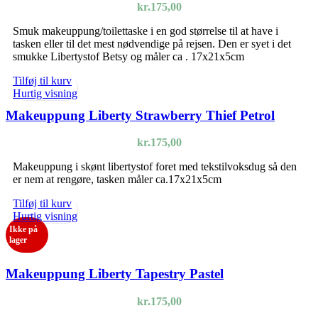
kr.
175,00
Smuk makeuppung/toilettaske i en god størrelse til at have i
tasken eller til det mest nødvendige på rejsen. Den er syet i det
smukke Libertystof Betsy og måler ca . 17x21x5cm
Tilføj til kurv
Hurtig visning
Makeuppung Liberty Strawberry Thief Petrol
kr.
175,00
Makeuppung i skønt libertystof foret med tekstilvoksdug så den
er nem at rengøre, tasken måler ca.17x21x5cm
Tilføj til kurv
Hurtig visning
Ikke på
lager
Makeuppung Liberty Tapestry Pastel
kr.
175,00