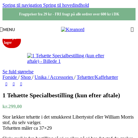
Spring til navigation
Spring til hovedindhold
Fragtpriser fra 29 kr - FRI fragt på alle ordrer over 600 kr i DK
MENU
Ikke på
lager
Se fuld størrelse
Forside
/
Shop
/
Unika / Accessories
/
Tehætter/Kaffehætter
1 Tehætte Specialbestilling (kun efter aftale)
kr.
299,00
Stor lækker tehætte i det smukkeest Libertystof eller William Morris
stof, du selv vælger.
Tehætten måler ca 37×29