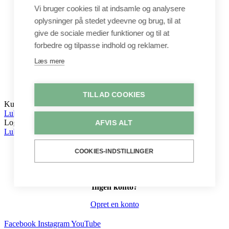
Leg
Vi bruger cookies til at indsamle og analysere
oplysninger på stedet ydeevne og brug, til at
Shop
Metervarer
give de sociale medier funktioner og til at
Stofstykker
forbedre og tilpasse indhold og reklamer.
Puder
Unika
Læs mere
Crepepapir
Hobby
Log ind / Opret konto
TILLAD COOKIES
Kurv
Luk
Log ind
AFVIS ALT
Luk
COOKIES-INDSTILLINGER
Ingen konto?
Opret en konto
Facebook
Instagram
YouTube