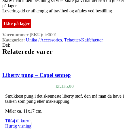
Skriv mail inden bestilling så vi er sikre på vi har det stof du ønsker
på lager.
Leveringstid er afhængig af travlhed og aftales ved bestilling
Ikke på lager
Varenummer (SKU):
te0001
Kategorier:
Unika / Accessories
,
Tehætter/Kaffehætter
Del:
Relaterede varer
Liberty pung – Capel sennep
kr.
135,00
Smukkest pung i det skønneste liberty stof, den må man da have i
tasken som pung eller makeuppung.
Måler ca. 11x17 cm.
Tilføj til kurv
Hurtig visning