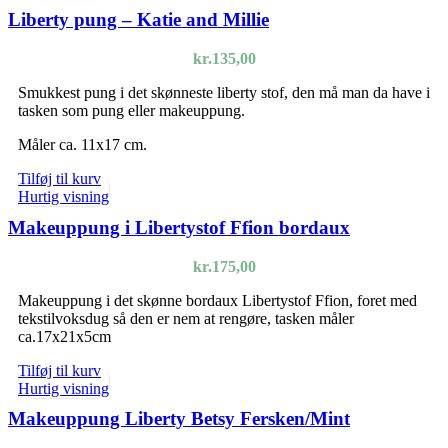
Liberty pung – Katie and Millie
kr.
135,00
Smukkest pung i det skønneste liberty stof, den må man da have i
tasken som pung eller makeuppung.
Måler ca. 11x17 cm.
Tilføj til kurv
Hurtig visning
Makeuppung i Libertystof Ffion bordaux
kr.
175,00
Makeuppung i det skønne bordaux Libertystof Ffion, foret med
tekstilvoksdug så den er nem at rengøre, tasken måler
ca.17x21x5cm
Tilføj til kurv
Hurtig visning
Makeuppung Liberty Betsy Fersken/Mint