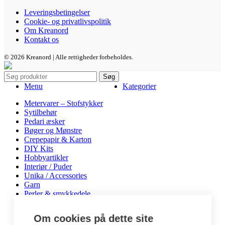
Leveringsbetingelser
Cookie- og privatlivspolitik
Om Kreanord
Kontakt os
© 2026 Kreanord | Alle rettigheder forbeholdes.
Søg
Menu
Kategorier
Metervarer – Stofstykker
Sytilbehør
Pedari æsker
Bøger og Mønstre
Crepepapir & Karton
DIY Kits
Hobbyartikler
Interiør / Puder
Unika / Accessories
Garn
Perler & smykkedele
Tegne & maleartikler
Gavekort
Om cookies på dette site
Byggesæt