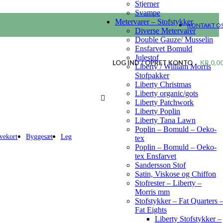
Stjerner
Svampe
Metervarer – Stofstykker
KONTAKT O
Diverse Metervarer
Double Gauze/ Musselin
Ensfarvet Bomuld
Julestof
LOG IND / OPRET KONTO
KR.
0,0
Liberty / William Morris
Stofpakker
Liberty Christmas
Liberty organic/gots
Liberty Patchwork
Liberty Poplin
Liberty Tana Lawn
Poplin – Bomuld – Oeko-
vekort
Byggesæt
Leg
tex
Poplin – Bomuld – Oeko-
tex Ensfarvet
Sandersson Stof
Satin, Viskose og Chiffon
Stofrester – Liberty –
Morris mm
Stofstykker – Fat Quarters 
Fat Eights
Liberty Stofstykker –