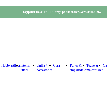
Fragtpriser fra 39 kr. - FRI fragt på alle ordrer over 600 kr. i DK.
Hobbyartikler
Interiør /
Unika /
Garn
Perler &
Tegne &
Ga
Puder
Accessories
smykkedele
maleartikler