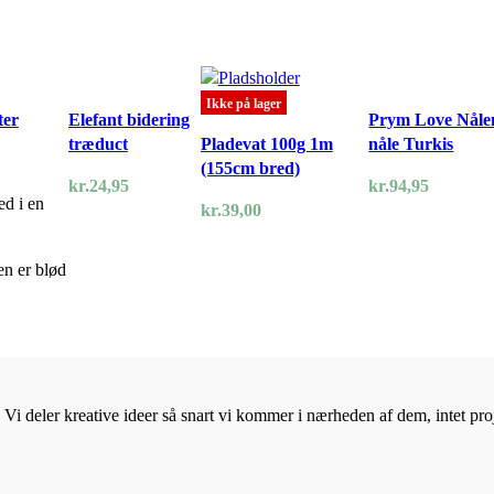
Ikke på lager
ter
Elefant bidering
Prym Love Nåle
træduct
Pladevat 100g 1m
nåle Turkis
(155cm bred)
kr.
24,95
kr.
94,95
ed i en
kr.
39,00
en er blød
Vi deler kreative ideer så snart vi kommer i nærheden af dem, intet proje