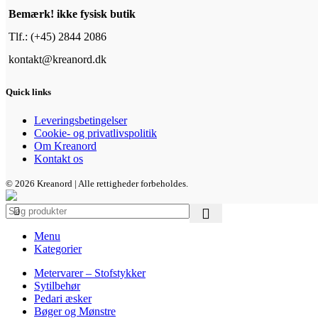
Bemærk! ikke fysisk butik
Tlf.: (+45) 2844 2086
kontakt@kreanord.dk
Quick links
Leveringsbetingelser
Cookie- og privatlivspolitik
Om Kreanord
Kontakt os
© 2026 Kreanord | Alle rettigheder forbeholdes.
Menu
Kategorier
Metervarer – Stofstykker
Sytilbehør
Pedari æsker
Bøger og Mønstre