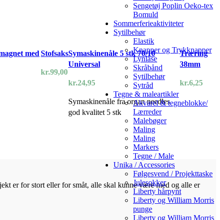
Sengetøj Poplin Oeko-tex
Bomuld
Sommerferieaktiviteter
Sytilbehør
Elastik
Knapper og Trykknapper
magnet med
Stofsaks
Symaskinenåle 5 stk 70/10
Træring
Lynlåse
Universal
38mm
Skråbånd
kr.
99,00
Sytilbehør
kr.
24,95
kr.
6,25
Sytråd
Tegne & maleartikler
Symaskinenåle fra organ needles
Akvarel & tegneblokke/
Lærreder
god kvalitet 5 stk
Malebøger
Maling
Maling
Markers
Tegne / Male
Unika / Accessories
Følgesvend / Projekttaske
Julesokker
kt er for stort eller for småt, alle skal kunne være med og alle er
Liberty hårpynt
Liberty og William Morris
punge
Liberty og William Morris