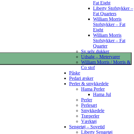
Fat Eight
Liberty Stofstykker –
Fat Quarters
William Morris
Stofstykker – Fat
Eight
William Morris
Stofstykker – Fat
Quarter
Sy selv dukker
Udsalg – Metervarer
William Morris / Morris &
Co stof
Påske
Pedari æsker
Perler & smykkedele
Hama Perler
Hama Jul
Perler
Perlesæt
Smykkedele
Træperler
Værktøj
Sengetøj – Sovetid
Liberty Sengetøj