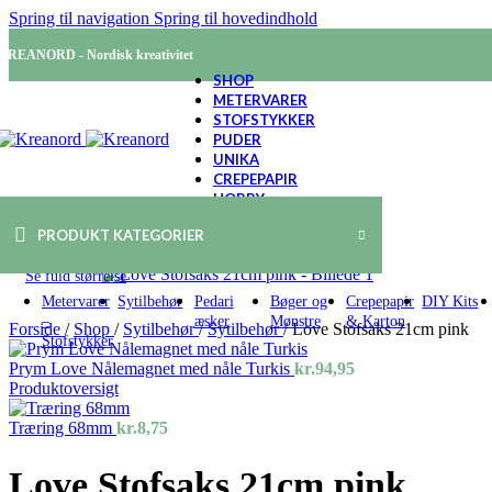
Spring til navigation
Spring til hovedindhold
KREANORD - Nordisk kreativitet
SHOP
METERVARER
STOFSTYKKER
PUDER
UNIKA
CREPEPAPIR
HOBBY
PRODUKT KATEGORIER
Se fuld størrelse
Metervarer
Sytilbehør
Pedari
Bøger og
Crepepapir
DIY Kits
–
æsker
Mønstre
& Karton
Forside
/
Shop
/
Sytilbehør
/
Sytilbehør
/
Love Stofsaks 21cm pink
Stofstykker
Prym Love Nålemagnet med nåle Turkis
kr.
94,95
Produktoversigt
Træring 68mm
kr.
8,75
Love Stofsaks 21cm pink