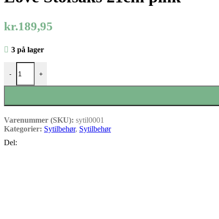
kr.
189,95
3 på lager
Love Stofsaks 21cm pink antal
-
+
Varenummer (SKU):
sytil0001
Kategorier:
Sytilbehør
,
Sytilbehør
Del: