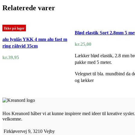
Relaterede varer
Ikke på lager
Blød elastik Sort 2.8mm 5 me
alu lynlås YKK 4 mm alu fast m
kr.
25,00
ring råhvid 35cm
Lækker blød elastik, 2.8 mm br
kr.
39,95
pakke med 5 meter.
Velegnet til bla. mundbind da d
og lækker
Hos Kreanord håber vi at kunne inspirere med ideer til kreative sysler. 
velkomne.
Firkløvervej 9, 3210 Vejby