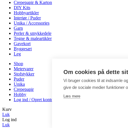
Crepepapir & Karton
DIY Kits
Hobbyartikler
Interiør / Puder
Unika / Accessories
Garn
Perler & smykkedele
Tegne & maleartikler
Gavekort
Byggesæt
Leg
Shop
Metervarer
Om cookies på dette si
Stofstykker
Puder
Vi bruger cookies til at indsamle o
Unika
give de sociale medier funktioner og
Crepepapir
Hobby
Læs mere
Log ind / Opret konto
Kurv
Luk
Log ind
Luk