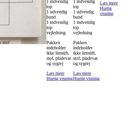
1 indvendig
1 indvendig
Læs mere
top
top
Hurtig
1 udvendig
1 udvendig
visning
bund
bund
1 indvendig
1 indvendig
top
top
vejledning
vejledning
Pakken
Pakken
indeholder
indeholder
ikke limstift,
ikke limstift,
stof, pladevat
stof, pladevat
og sygrej
og sygrej
Læs mere
Læs mere
Hurtig visning
Hurtig visning