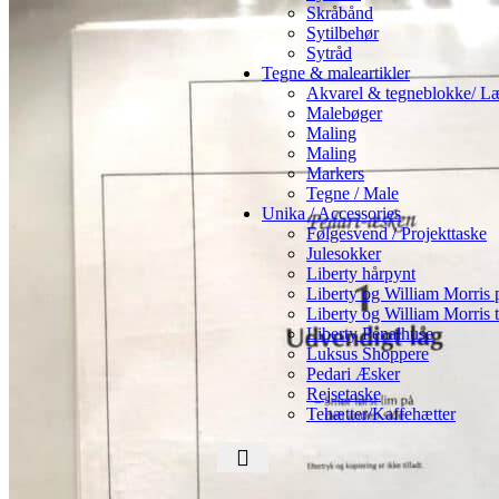
Skråbånd
Sytilbehør
Sytråd
Tegne & maleartikler
Akvarel & tegneblokke/ Læ
Malebøger
Maling
Maling
Markers
Tegne / Male
Unika / Accessories
Følgesvend / Projekttaske
Julesokker
Liberty hårpynt
Liberty og William Morris
Liberty og William Morris t
Liberty Penalhuse
Luksus Shoppere
Pedari Æsker
Rejsetaske
Tehætter/Kaffehætter