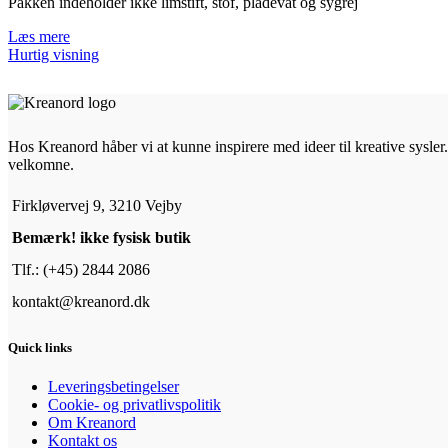
Pakken indeholder ikke limstift, stof, pladevat og sygrej
Læs mere
Hurtig visning
Hos Kreanord håber vi at kunne inspirere med ideer til kreative sysler. 
velkomne.
Firkløvervej 9, 3210 Vejby
Bemærk! ikke fysisk butik
Tlf.: (+45) 2844 2086
kontakt@kreanord.dk
Quick links
Leveringsbetingelser
Cookie- og privatlivspolitik
Om Kreanord
Kontakt os