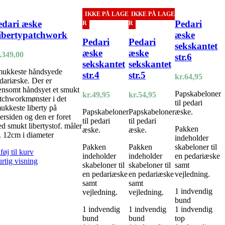
IKKE PÅ LAGE
IKKE PÅ LAGE
edari æske
Pedari
R
R
ibertypatchwork
æske
Pedari
Pedari
sekskantet
æske
æske
.
349,00
str.6
sekskantet
sekskantet
ukkeste håndsyede
str.4
str.5
kr.
64,95
dariæske. Der er
nsomt håndsyet et smukt
Papskabeloner
kr.
49,95
kr.
54,95
tchworkmønster i det
til pedari
ukkeste liberty på
Papskabeloner
Papskabeloner
æske.
ersiden og den er foret
til pedari
til pedari
d smukt libertystof. måler
Pakken
æske.
æske.
. 12cm i diameter
indeholder
Pakken
Pakken
skabeloner til
lføj til kurv
indeholder
indeholder
en pedariæske
rtig visning
skabeloner til
skabeloner til
samt
en pedariæske
en pedariæske
vejledning.
samt
samt
1 indvendig
vejledning.
vejledning.
bund
1 indvendig
1 indvendig
1 indvendig
bund
bund
top