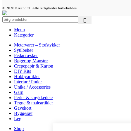
© 2026 Kreanord | Alle rettigheder forbeholdes.
Menu
Kategorier
Metervarer – Stofstykker
Sytilbehør
Pedari æsker
Bøger og Mønstre
Crepepapir & Karton
DIY Kits
Hobbyartikler
Interiør / Puder
Unika / Accessories
Garn
Perler & smykkedele
Tegne & maleartikler
Gavekort
Byggesæt
Leg
Shop