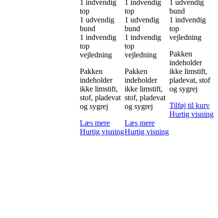
1 indvendig
1 indvendig
1 udvendig
top
top
bund
1 udvendig
1 udvendig
1 indvendig
bund
bund
top
1 indvendig
1 indvendig
vejledning
top
top
Pakken
vejledning
vejledning
indeholder
Pakken
Pakken
ikke limstift,
indeholder
indeholder
pladevat, stof
ikke limstift,
ikke limstift,
og sygrej
stof, pladevat
stof, pladevat
Tilføj til kurv
og sygrej
og sygrej
Hurtig visning
Læs mere
Læs mere
Hurtig visning
Hurtig visning