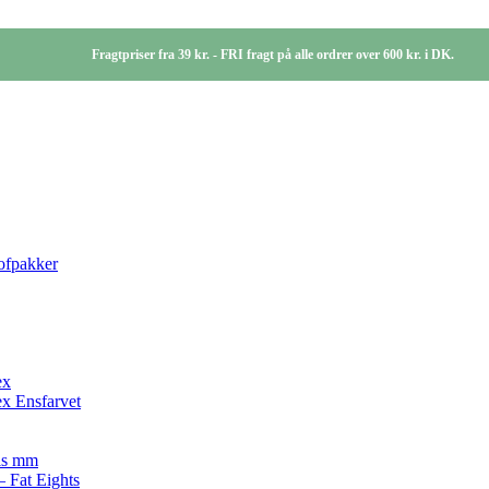
Fragtpriser fra 39 kr. - FRI fragt på alle ordrer over 600 kr. i DK.
tofpakker
ex
x Ensfarvet
ris mm
– Fat Eights