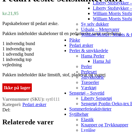
Liberty Stofstykker –
Liberty Stofstykker 
William Morris Stofs
kr.
21,95
William Morris Stofs
Papskabeloner til pedari æske.
Sy selv dukker
Udsalg – Metervarer
Pakken indeholder skabeloner til en pedariæske samt vejledning.
William Morris / Morris & 
Påske
1 indvendig bund
Pedari æsker
1 indvendig top
Perler & smykkedele
1 udvendig bund
Hama Perler
1 indvendig top
Hama Jul
vejledning
Perler
Perlesæt
Pakken indeholder ikke limstift, stof, pladevat og sygrej
Smykkedele
Træperler
Værktøj
Ikke på lager
Sengetøj – Sovetid
Liberty Sengetøj
Varenummer (SKU):
syt0111
Sengetøj Poplin Oeko-tex
Kategori:
Pedari æsker
Sommerferieaktiviteter
Del:
Sytilbehør
Elastik
Relaterede varer
Knapper og Trykknapper
Lynlåse