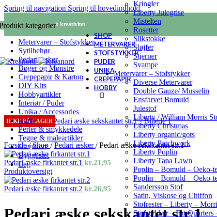
Kringler
Spring til navigation
Spring til hovedindhold
Liberty Julegrise
Mistelten
KREANORD - Nordisk kreativitet
Produkt kategorier
Rosetter
SHOP
Slikstokke
Metervarer – Stofstykker
METERVARER
Sløjfer
Sytilbehør
STOFSTYKKER
Stjerner
Pedari æsker
PUDER
Svampe
Bøger og Mønstre
UNIKA
Metervarer – Stofstykker
Crepepapir & Karton
CREPEPAPIR
Diverse Metervarer
DIY Kits
HOBBY
Double Gauze/ Musselin
Hobbyartikler
Ensfarvet Bomuld
Interiør / Puder
Julestof
Unika / Accessories
Liberty / William Morris S
Garn
IKKE PÅ LAGER
Se fuld størrelse
Liberty Christmas
Perler & smykkedele
Liberty organic/gots
Tegne & maleartikler
Liberty Patchwork
Forside
/
Shop
/
Pedari æsker
/
Pedari æske sekskantet str.1
Gavekort
Liberty Poplin
Byggesæt
Liberty Tana Lawn
Pedari æske firkantet str.1
kr.
21,95
Leg
Poplin – Bomuld – Oeko-t
Produktoversigt
Poplin – Bomuld – Oeko-te
Sandersson Stof
Pedari æske firkantet str.2
kr.
26,95
Satin, Viskose og Chiffon
Stofrester – Liberty – Mor
Pedari æske sekskantet str.1
Stofstykker – Fat Quarters 