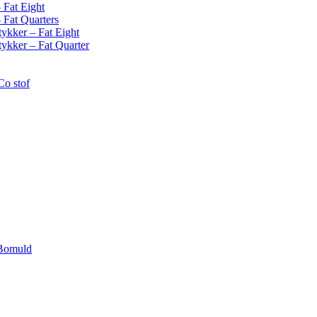
 Fat Eight
– Fat Quarters
tykker – Fat Eight
tykker – Fat Quarter
Co stof
 Bomuld