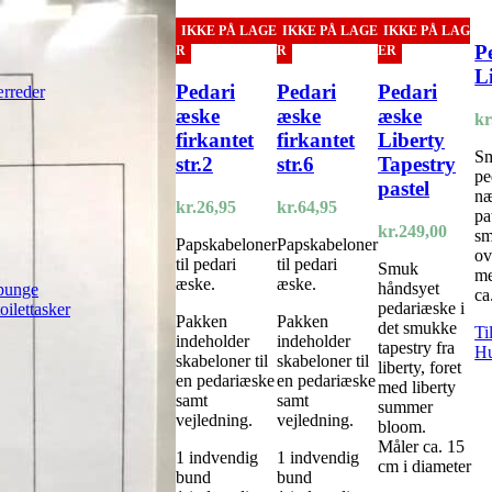
IKKE PÅ LAGE
IKKE PÅ LAGE
IKKE PÅ LAG
P
R
R
ER
L
Pedari
Pedari
Pedari
rreder
æske
æske
æske
kr
firkantet
firkantet
Liberty
Sm
str.2
str.6
Tapestry
pe
pastel
næ
kr.
26,95
kr.
64,95
pa
kr.
249,00
sm
Papskabeloner
Papskabeloner
ov
til pedari
til pedari
Smuk
me
æske.
æske.
håndsyet
 punge
ca
pedariæske i
oilettasker
Pakken
Pakken
det smukke
Ti
indeholder
indeholder
tapestry fra
Hu
skabeloner til
skabeloner til
liberty, foret
en pedariæske
en pedariæske
med liberty
samt
samt
summer
vejledning.
vejledning.
bloom.
Måler ca. 15
1 indvendig
1 indvendig
cm i diameter
bund
bund